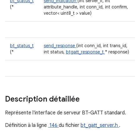
bt_status_t
send_indication
(int server_if, int
(*
attribute_handle, int conn_id, int confirm,
vector< uint8_t > value)
bt_status_t
send_response
(int conn_id, int trans_id,
(*
int status,
btgatt_response_t
* response)
Description détaillée
Représente l'interface de serveur BT-GATT standard.
Définition à la ligne
146
du fichier
bt_gatt_server.h
.