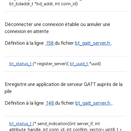
bt_bdaddr_t *bd_addr, int conn_id)
Déconnecter une connexion établie ou annuler une
connexion en attente
Définition à la ligne
158
du fichier
bt_gatt_server.h
.
bt_status_t
(* register_server)(
bt_uuid_t
*uuid)
Enregistre une application de serveur GATT auprès de la
pile
Définition à la ligne
148
du fichier
bt_gatt_server.h
.
bt_status_t
(* send_indication)(int server_if, int
attribute_handle, int conn_id, int confirm, vector< uint8_t >