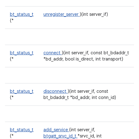
bt_status_t
unregister_server
)(int server_if)
(*
bt_status_t
connect
)(int server_if, const bt_bdaddr_t
(*
*bd_addr, bool is_direct, int transport)
bt_status_t
disconnect
)(int server_if, const
(*
bt_bdaddr_t *bd_addr, int conn_id)
bt_status_t
add_service
(int server_if,
(*
btgatt_srvc_id_t
*srvc_id, int