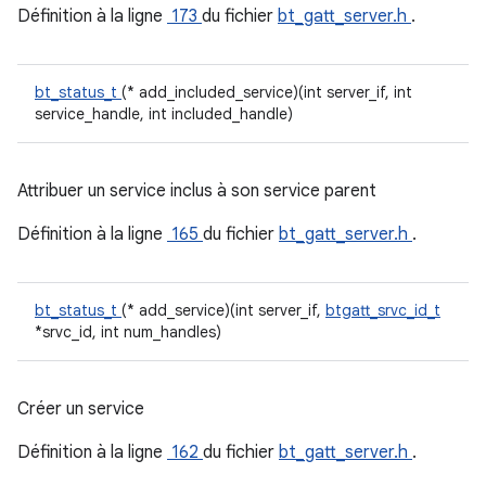
Définition à la ligne
173
du fichier
bt_gatt_server.h
.
bt_status_t
(* add_included_service)(int server_if, int
service_handle, int included_handle)
Attribuer un service inclus à son service parent
Définition à la ligne
165
du fichier
bt_gatt_server.h
.
bt_status_t
(* add_service)(int server_if,
btgatt_srvc_id_t
*srvc_id, int num_handles)
Créer un service
Définition à la ligne
162
du fichier
bt_gatt_server.h
.