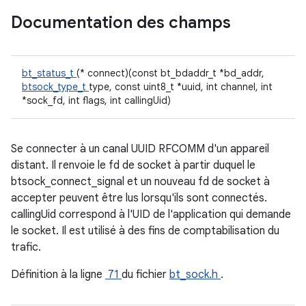
Documentation des champs
bt_status_t
(* connect)(const bt_bdaddr_t *bd_addr,
btsock_type_t
type, const uint8_t *uuid, int channel, int
*sock_fd, int flags, int callingUid)
Se connecter à un canal UUID RFCOMM d'un appareil
distant. Il renvoie le fd de socket à partir duquel le
btsock_connect_signal et un nouveau fd de socket à
accepter peuvent être lus lorsqu'ils sont connectés.
callingUid correspond à l'UID de l'application qui demande
le socket. Il est utilisé à des fins de comptabilisation du
trafic.
Définition à la ligne
71
du fichier
bt_sock.h
.