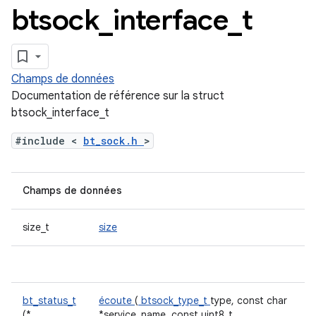
btsock
_
interface
_
t
Champs de données
Documentation de référence sur la struct
btsock_interface_t
#include <
bt_sock.h
>
Champs de données
size_t
size
bt_status_t
écoute
(
btsock_type_t
type, const char
(*
*service_name, const uint8_t