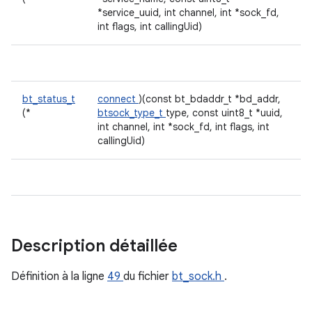
*service_uuid, int channel, int *sock_fd,
int flags, int callingUid)
bt_status_t
connect
)(const bt_bdaddr_t *bd_addr,
(*
btsock_type_t
type, const uint8_t *uuid,
int channel, int *sock_fd, int flags, int
callingUid)
Description détaillée
Définition à la ligne
49
du fichier
bt_sock.h
.