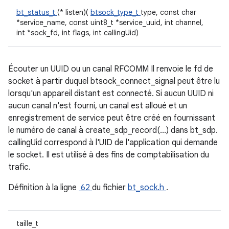
bt_status_t
(* listen)(
btsock_type_t
type, const char
*service_name, const uint8_t *service_uuid, int channel,
int *sock_fd, int flags, int callingUid)
Écouter un UUID ou un canal RFCOMM Il renvoie le fd de
socket à partir duquel btsock_connect_signal peut être lu
lorsqu'un appareil distant est connecté. Si aucun UUID ni
aucun canal n'est fourni, un canal est alloué et un
enregistrement de service peut être créé en fournissant
le numéro de canal à create_sdp_record(...) dans bt_sdp.
callingUid correspond à l'UID de l'application qui demande
le socket. Il est utilisé à des fins de comptabilisation du
trafic.
Définition à la ligne
62
du fichier
bt_sock.h
.
taille_t