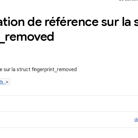
ion de référence sur la 
_
removed
 sur la struct fingerprint_removed
t.h
>
d