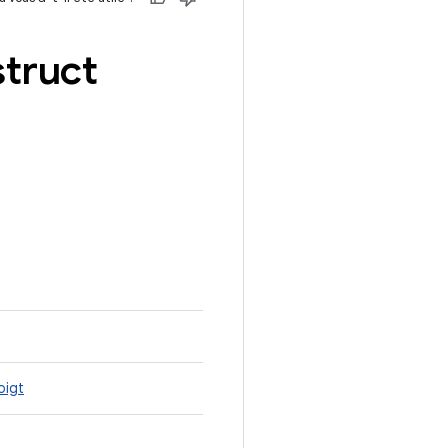
struct
oigt