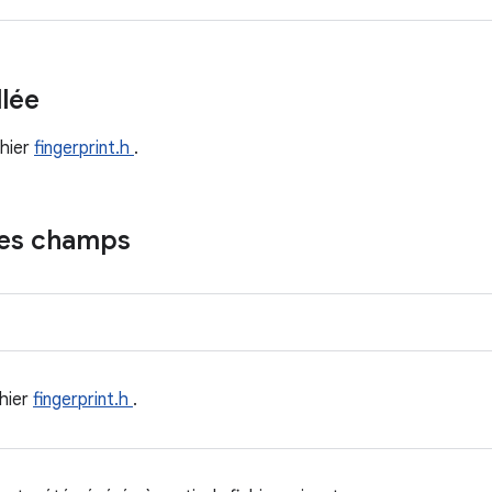
llée
chier
fingerprint.h
.
des champs
chier
fingerprint.h
.