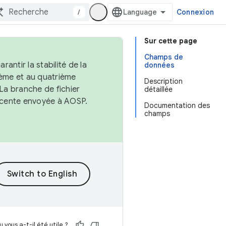
/
Connexion
Sur cette page
Champs de
antir la stabilité de la
données
ème et au quatrième
Description
 La branche de fichier
détaillée
récente envoyée à AOSP.
Documentation des
champs
 vous a-t-il été utile ?