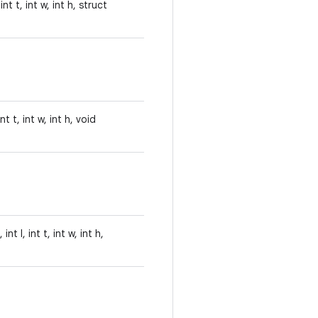
t t, int w, int h, struct
t t, int w, int h, void
 l, int t, int w, int h,