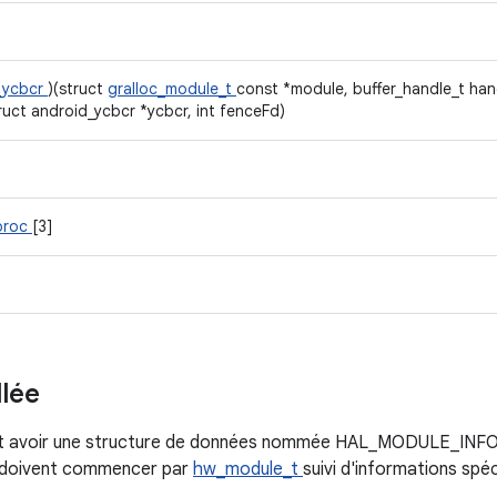
_ycbcr
)(struct
gralloc_module_t
const *module, buffer_handle_t handle
struct android_ycbcr *ycbcr, int fenceFd)
proc
[3]
llée
it avoir une structure de données nommée HAL_MODULE_INFO
s doivent commencer par
hw_module_t
suivi d'informations spé