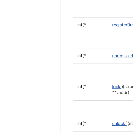
int(*
registerBu
int(*
unregister
int(*
lock
)(str
**vaddr)
int(*
unlock
)(s