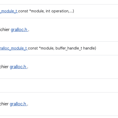
c_module_t
const *module, int operation,...)
ichier
gralloc.h
.
ralloc_module_t
const *module, buffer_handle_t handle)
ichier
gralloc.h
.
ichier
gralloc.h
.