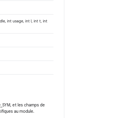
, int usage, int l, int t, int
_SYM, et les champs de
cifiques au module.