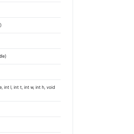
)
dle)
nt l, int t, int w, int h, void