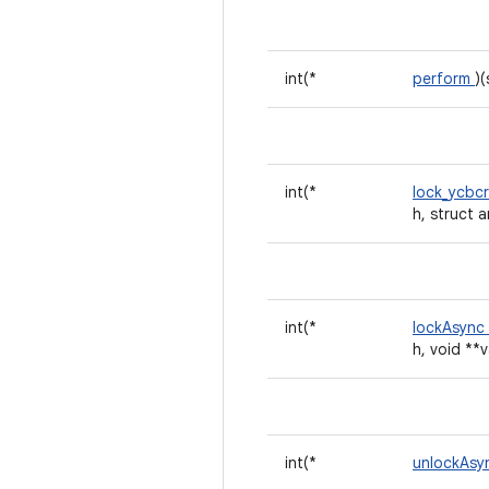
int(*
perform
)
int(*
lock_ycbc
h, struct 
int(*
lockAsync
h, void **
int(*
unlockAs