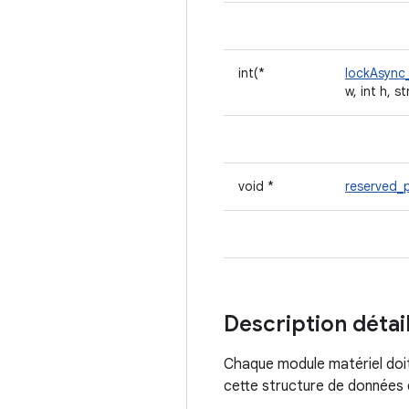
int(*
lockAsync
w, int h, 
void *
reserved_
Description détai
Chaque module matériel do
cette structure de donnée