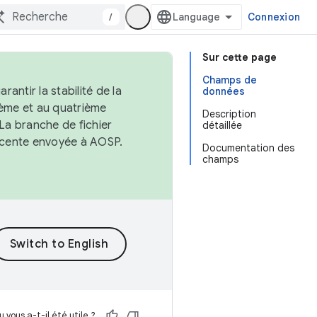
/
Connexion
Sur cette page
Champs de
antir la stabilité de la
données
ème et au quatrième
Description
 La branche de fichier
détaillée
récente envoyée à AOSP.
Documentation des
champs
 vous a-t-il été utile ?