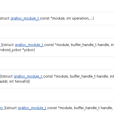
(struct
gralloc_module_t
const *module, int operation,...)
r
)(struct
gralloc_module_t
const *module, buffer_handle_t handle, int u
android_ycbcr *ycbcr)
)(struct
gralloc_module_t
const *module, buffer_handle_t handle, int us
vaddr, int fenceFd)
ync
)(struct
gralloc_module_t
const *module, buffer_handle_t handle, 