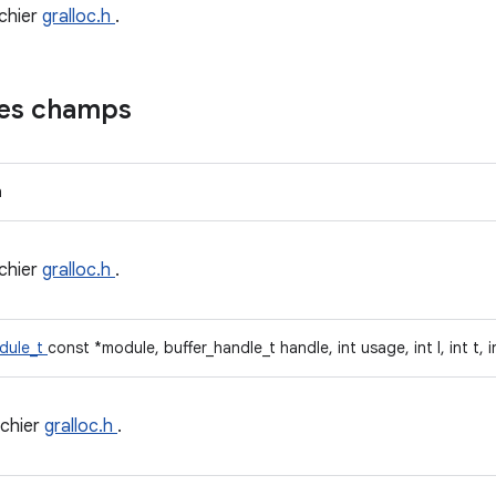
ichier
gralloc.h
.
des champs
n
ichier
gralloc.h
.
dule_t
const *module, buffer_handle_t handle, int usage, int l, int t, i
ichier
gralloc.h
.