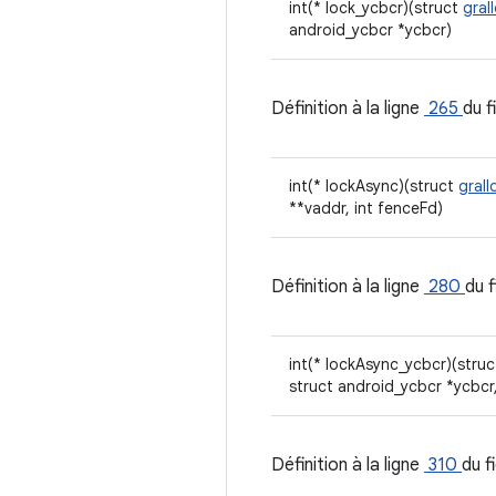
int(* lock_ycbcr)(struct
gral
android_ycbcr *ycbcr)
Définition à la ligne
265
du f
int(* lockAsync)(struct
gral
**vaddr, int fenceFd)
Définition à la ligne
280
du f
int(* lockAsync_ycbcr)(stru
struct android_ycbcr *ycbcr,
Définition à la ligne
310
du f