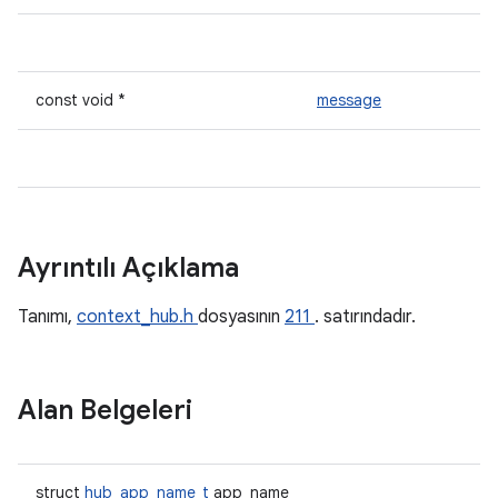
const void *
message
Ayrıntılı Açıklama
Tanımı,
context_hub.h
dosyasının
211
. satırındadır.
Alan Belgeleri
struct
hub_app_name_t
app_name