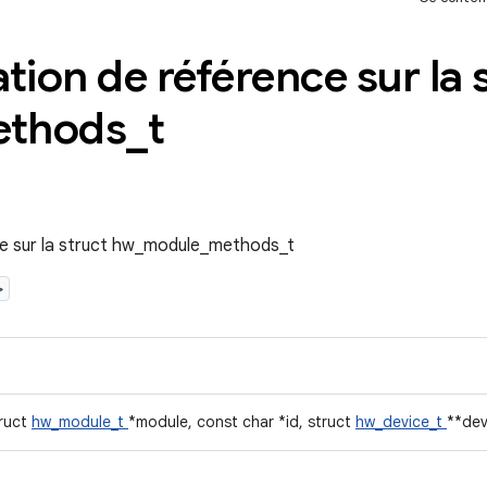
ion de référence sur la 
thods
_
t
e sur la struct hw_module_methods_t
>
truct
hw_module_t
*module, const char *id, struct
hw_device_t
**dev