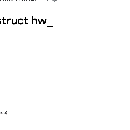
struct hw
_
ice)