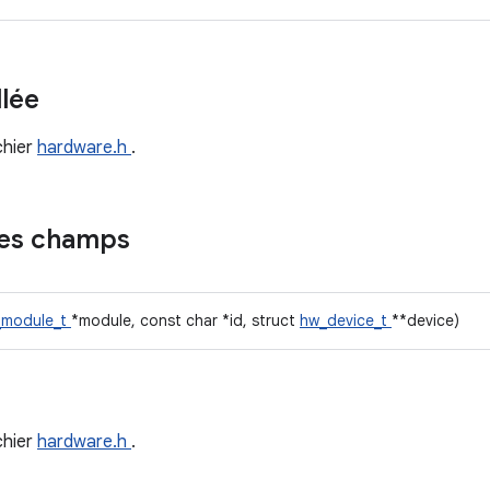
llée
chier
hardware.h
.
des champs
_module_t
*module, const char *id, struct
hw_device_t
**device)
chier
hardware.h
.