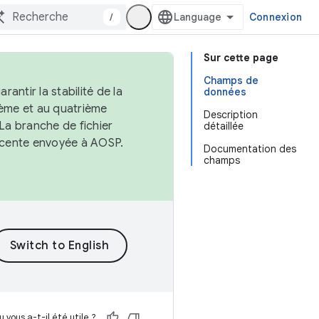
/
Connexion
Sur cette page
Champs de
antir la stabilité de la
données
ème et au quatrième
Description
 La branche de fichier
détaillée
récente envoyée à AOSP.
Documentation des
champs
 vous a-t-il été utile ?