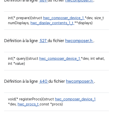
Définition à la ligne
689
du fichier
hwcomposer.h
.
int(* prepare)(struct
hwc_composer_device_1
*dev, size_t
numDisplays,
hwc_display_contents_1_t
**displays)
Définition à la ligne
527
du fichier
hwcomposer.h
.
int(* query)(struct
hwc_composer_device_1
*dev, int what,
int *value)
Définition à la ligne
640
du fichier
hwcomposer.h
.
void(* registerProcs)(struct
hwc_composer_device_1
*dev,
hwc_procs_t
const *procs)