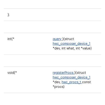
};
int(*
query
)(struct
hwc_composer_device_1
*dev, int what, int *value)
void(*
registerProcs
)(struct
hwc_composer_device_1
*dev,
hwc_procs_t
const
*procs)