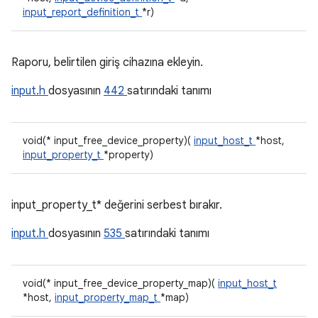
input_report_definition_t
*r)
Raporu, belirtilen giriş cihazına ekleyin.
input.h
dosyasının
442
satırındaki tanımı
void(* input_free_device_property)(
input_host_t
*host,
input_property_t
*property)
input_property_t* değerini serbest bırakır.
input.h
dosyasının
535
satırındaki tanımı
void(* input_free_device_property_map)(
input_host_t
*host,
input_property_map_t
*map)