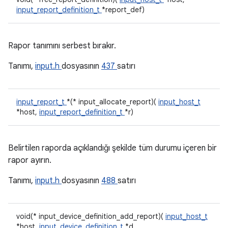
input_report_definition_t
*report_def)
Rapor tanımını serbest bırakır.
Tanımı,
input.h
dosyasının
437
satırı
input_report_t
*(* input_allocate_report)(
input_host_t
*host,
input_report_definition_t
*r)
Belirtilen raporda açıklandığı şekilde tüm durumu içeren bir
rapor ayırın.
Tanımı,
input.h
dosyasının
488
satırı
void(* input_device_definition_add_report)(
input_host_t
*host,
input_device_definition_t
*d,