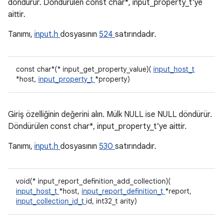
döndürür. Döndürülen const char*, input_property_t'ye
aittir.
Tanımı,
input.h
dosyasının
524
satırındadır.
const char*(* input_get_property_value)(
input_host_t
*host,
input_property_t
*property)
Giriş özelliğinin değerini alın. Mülk NULL ise NULL döndürür.
Döndürülen const char*, input_property_t'ye aittir.
Tanımı,
input.h
dosyasının
530
satırındadır.
void(* input_report_definition_add_collection)(
input_host_t
*host,
input_report_definition_t
*report,
input_collection_id_t
id, int32_t arity)