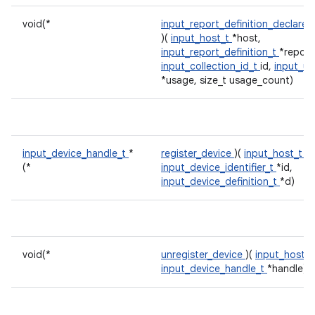
void(*
input_report_definition_declare
)(
input_host_t
*host,
input_report_definition_t
*report
input_collection_id_t
id,
input_us
*usage, size_t usage_count)
input_device_handle_t
*
register_device
)(
input_host_t
*h
(*
input_device_identifier_t
*id,
input_device_definition_t
*d)
void(*
unregister_device
)(
input_host_
input_device_handle_t
*handle)