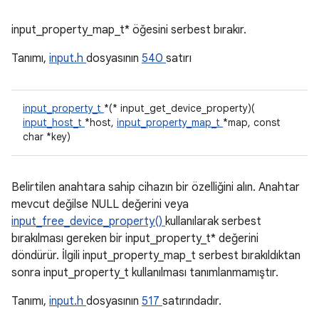
input_property_map_t* öğesini serbest bırakır.
Tanımı,
input.h
dosyasının
540
satırı
input_property_t
*(* input_get_device_property)(
input_host_t
*host,
input_property_map_t
*map, const
char *key)
Belirtilen anahtara sahip cihazın bir özelliğini alın. Anahtar
mevcut değilse NULL değerini veya
input_free_device_property()
kullanılarak serbest
bırakılması gereken bir input_property_t* değerini
döndürür. İlgili input_property_map_t serbest bırakıldıktan
sonra input_property_t kullanılması tanımlanmamıştır.
Tanımı,
input.h
dosyasının
517
satırındadır.