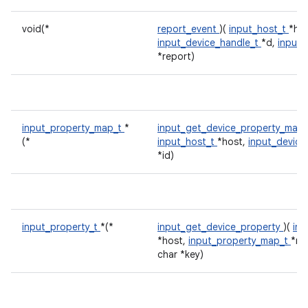
void(*
report_event
)(
input_host_t
*hos
input_device_handle_t
*d,
input_
*report)
input_property_map_t
*
input_get_device_property_map
(*
input_host_t
*host,
input_device_
*id)
input_property_t
*(*
input_get_device_property
)(
inp
*host,
input_property_map_t
*ma
char *key)