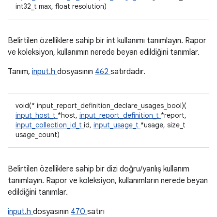
int32_t max, float resolution)
Belirtilen özelliklere sahip bir int kullanımı tanımlayın. Rapor
ve koleksiyon, kullanımın nerede beyan edildiğini tanımlar.
Tanım,
input.h
dosyasının
462
satırdadır.
void(* input_report_definition_declare_usages_bool)(
input_host_t
*host,
input_report_definition_t
*report,
input_collection_id_t
id,
input_usage_t
*usage, size_t
usage_count)
Belirtilen özelliklere sahip bir dizi doğru/yanlış kullanım
tanımlayın. Rapor ve koleksiyon, kullanımların nerede beyan
edildiğini tanımlar.
input.h
dosyasının
470
satırı