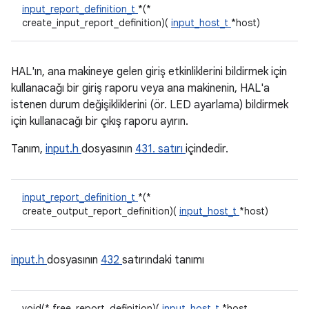
input_report_definition_t
*(*
create_input_report_definition)(
input_host_t
*host)
HAL'ın, ana makineye gelen giriş etkinliklerini bildirmek için
kullanacağı bir giriş raporu veya ana makinenin, HAL'a
istenen durum değişikliklerini (ör. LED ayarlama) bildirmek
için kullanacağı bir çıkış raporu ayırın.
Tanım,
input.h
dosyasının
431. satırı
içindedir.
input_report_definition_t
*(*
create_output_report_definition)(
input_host_t
*host)
input.h
dosyasının
432
satırındaki tanımı
void(* free_report_definition)(
input_host_t
*host,