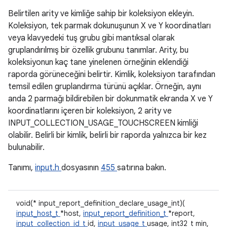
Belirtilen arity ve kimliğe sahip bir koleksiyon ekleyin.
Koleksiyon, tek parmak dokunuşunun X ve Y koordinatları
veya klavyedeki tuş grubu gibi mantıksal olarak
gruplandırılmış bir özellik grubunu tanımlar. Arity, bu
koleksiyonun kaç tane yinelenen örneğinin eklendiği
raporda görüneceğini belirtir. Kimlik, koleksiyon tarafından
temsil edilen gruplandırma türünü açıklar. Örneğin, aynı
anda 2 parmağı bildirebilen bir dokunmatik ekranda X ve Y
koordinatlarını içeren bir koleksiyon, 2 arity ve
INPUT_COLLECTION_USAGE_TOUCHSCREEN kimliği
olabilir. Belirli bir kimlik, belirli bir raporda yalnızca bir kez
bulunabilir.
Tanımı,
input.h
dosyasının
455
satırına bakın.
void(* input_report_definition_declare_usage_int)(
input_host_t
*host,
input_report_definition_t
*report,
input_collection_id_t
id,
input_usage_t
usage, int32_t min,