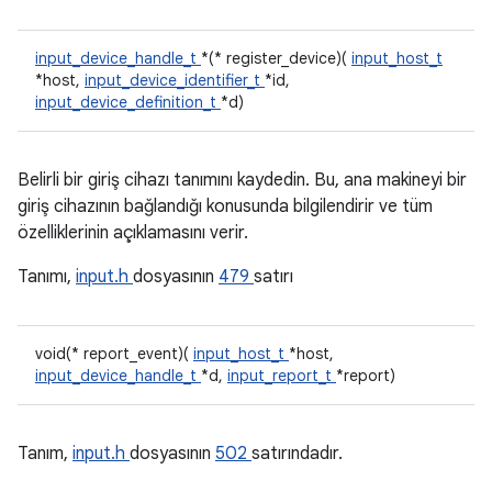
input_device_handle_t
*(* register_device)(
input_host_t
*host,
input_device_identifier_t
*id,
input_device_definition_t
*d)
Belirli bir giriş cihazı tanımını kaydedin. Bu, ana makineyi bir
giriş cihazının bağlandığı konusunda bilgilendirir ve tüm
özelliklerinin açıklamasını verir.
Tanımı,
input.h
dosyasının
479
satırı
void(* report_event)(
input_host_t
*host,
input_device_handle_t
*d,
input_report_t
*report)
Tanım,
input.h
dosyasının
502
satırındadır.