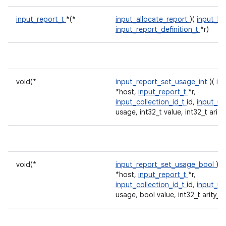
input_report_t
*(*
input_allocate_report
)(
input_ho
input_report_definition_t
*r)
void(*
input_report_set_usage_int
)(
in
*host,
input_report_t
*r,
input_collection_id_t
id,
input_us
usage, int32_t value, int32_t arity
void(*
input_report_set_usage_bool
)(
*host,
input_report_t
*r,
input_collection_id_t
id,
input_us
usage, bool value, int32_t arity_i