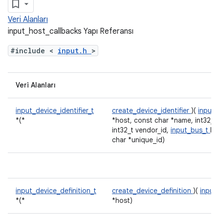
Veri Alanları
input_host_callbacks Yapı Referansı
#include <
input.h
>
Veri Alanları
input_device_identifier_t
create_device_identifier
)(
input_
*(*
*host, const char *name, int32_t
int32_t vendor_id,
input_bus_t
bu
char *unique_id)
input_device_definition_t
create_device_definition
)(
input
*(*
*host)