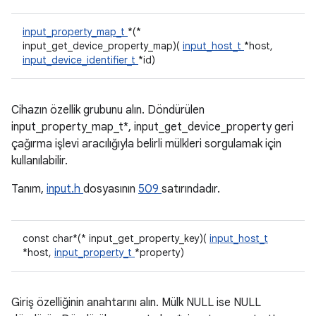
input_property_map_t
*(*
input_get_device_property_map)(
input_host_t
*host,
input_device_identifier_t
*id)
Cihazın özellik grubunu alın. Döndürülen
input_property_map_t*, input_get_device_property geri
çağırma işlevi aracılığıyla belirli mülkleri sorgulamak için
kullanılabilir.
Tanım,
input.h
dosyasının
509
satırındadır.
const char*(* input_get_property_key)(
input_host_t
*host,
input_property_t
*property)
Giriş özelliğinin anahtarını alın. Mülk NULL ise NULL