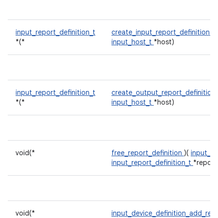
input_report_definition_t
create_input_report_definition
)(
*(*
input_host_t
*host)
input_report_definition_t
create_output_report_definition
*(*
input_host_t
*host)
void(*
free_report_definition
)(
input_h
input_report_definition_t
*report
void(*
input_device_definition_add_rep