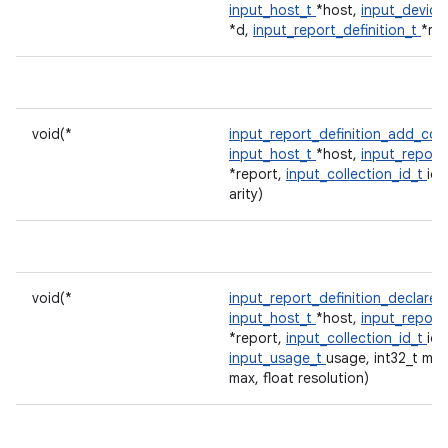
input_host_t
*host,
input_device_
*d,
input_report_definition_t
*r)
void(*
input_report_definition_add_col
input_host_t
*host,
input_report_
*report,
input_collection_id_t
id,
arity)
void(*
input_report_definition_declare
input_host_t
*host,
input_report_
*report,
input_collection_id_t
id,
input_usage_t
usage, int32_t min,
max, float resolution)