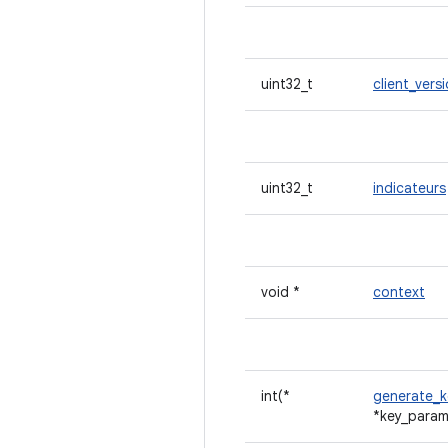
uint32_t
client_vers
uint32_t
indicateurs
void *
context
int(*
generate_k
*key_params