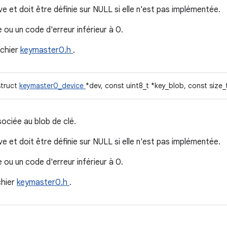
ve et doit être définie sur NULL si elle n'est pas implémentée.
 ou un code d'erreur inférieur à 0.
ichier
keymaster0.h
.
struct
keymaster0_device
*dev, const uint8_t *key_blob, const size_
sociée au blob de clé.
ve et doit être définie sur NULL si elle n'est pas implémentée.
 ou un code d'erreur inférieur à 0.
chier
keymaster0.h
.