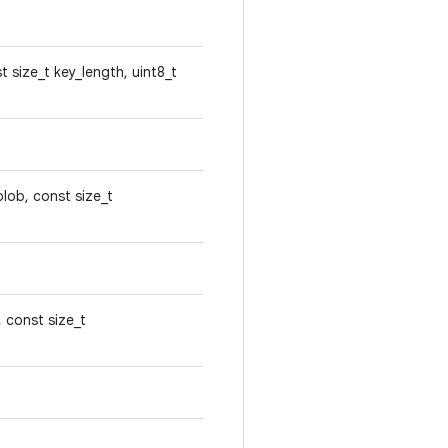
t size_t key_length, uint8_t
blob, const size_t
, const size_t