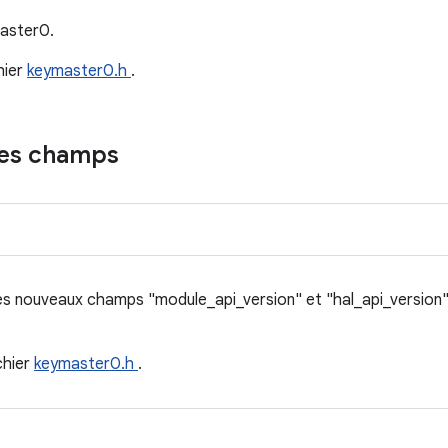
master0.
hier
keymaster0.h
.
des champs
s nouveaux champs "module_api_version" et "hal_api_version" da
chier
keymaster0.h
.