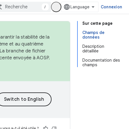
/
Connexion
Sur cette page
Champs de
antir la stabilité de la
données
ème et au quatrième
Description
 La branche de fichier
détaillée
récente envoyée à AOSP.
Documentation des
champs
 vous a-t-il été utile ?