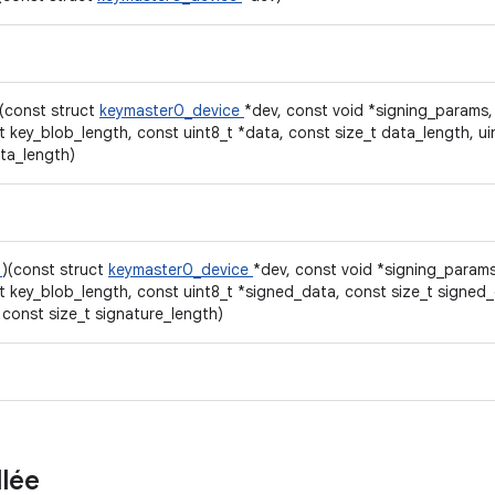
)(const struct
keymaster0_device
*dev, const void *signing_params,
t key_blob_length, const uint8_t *data, const size_t data_length, ui
ta_length)
a
)(const struct
keymaster0_device
*dev, const void *signing_params
t key_blob_length, const uint8_t *signed_data, const size_t signed_
 const size_t signature_length)
llée