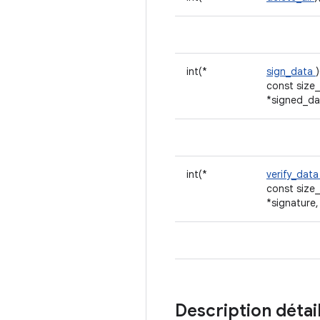
int(*
sign_data
const size_
*signed_da
int(*
verify_dat
const size_
*signature,
Description détai