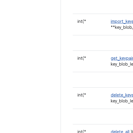
int(*
import_key
**key_blob,
int(*
get_keypai
key_blob_l
int(*
delete_key
key_blob_l
int(*
delete_all
)