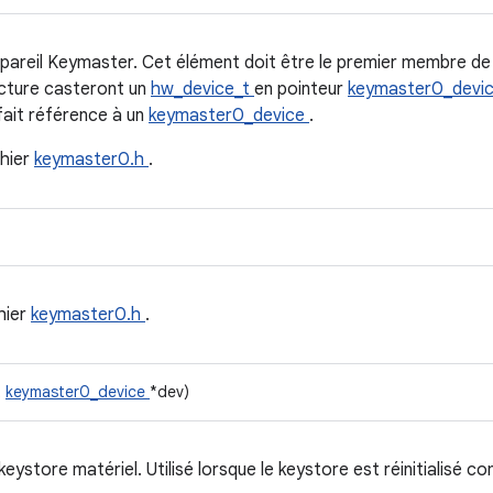
pareil Keymaster. Cet élément doit
être le premier membre d
ructure casteront un
hw_device_t
en pointeur
keymaster0_devi
fait référence à un
keymaster0_device
.
chier
keymaster0.h
.
hier
keymaster0.h
.
t
keymaster0_device
*dev)
keystore matériel. Utilisé lorsque le keystore est réinitialisé 