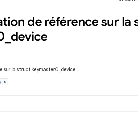
ion de référence sur la 
0
_
device
 sur la struct keymaster0_device
.h
>