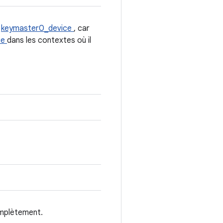
e
keymaster0_device
, car
ce
dans les contextes où il
complètement.