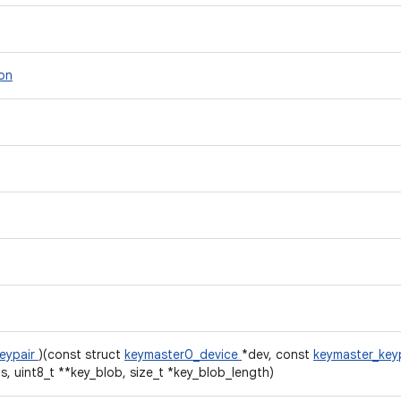
ion
eypair
)(const struct
keymaster0_device
*dev, const
keymaster_key
, uint8_t **key_blob, size_t *key_blob_length)