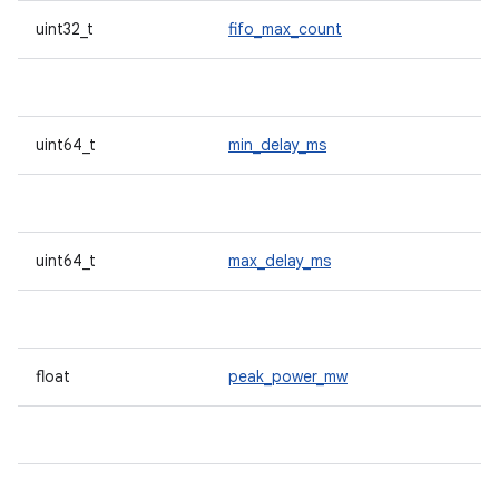
uint32_t
fifo_max_count
uint64_t
min_delay_ms
uint64_t
max_delay_ms
float
peak_power_mw