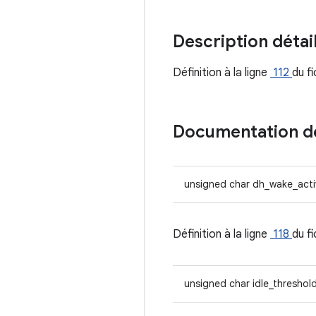
Description détai
Définition à la ligne
112
du f
Documentation 
unsigned char dh_wake_act
Définition à la ligne
118
du f
unsigned char idle_threshol