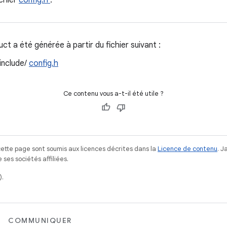
ichier
config.h
.
t a été générée à partir du fichier suivant :
/include/
config.h
Ce contenu vous a-t-il été utile ?
ette page sont soumis aux licences décrites dans la
Licence de contenu
. 
ses sociétés affiliées.
).
COMMUNIQUER