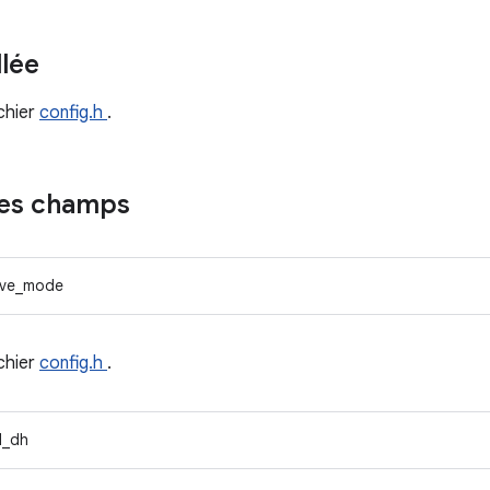
llée
ichier
config.h
.
des champs
ive_mode
ichier
config.h
.
d_dh