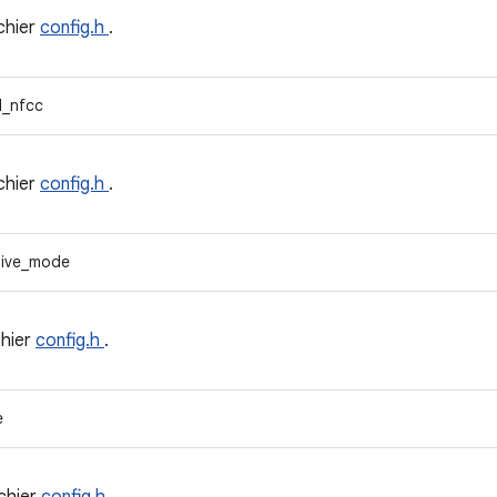
ichier
config.h
.
d_nfcc
ichier
config.h
.
tive_mode
chier
config.h
.
e