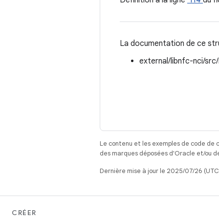
Définition à la ligne
114
du f
La documentation de ce struc
external/libnfc-nci/src
Le contenu et les exemples de code de c
des marques déposées d'Oracle et/ou de 
Dernière mise à jour le 2025/07/26 (UTC
CRÉER