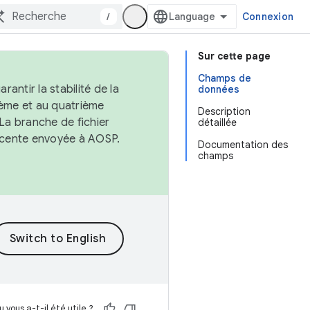
/
Connexion
Sur cette page
Champs de
antir la stabilité de la
données
ème et au quatrième
Description
 La branche de fichier
détaillée
récente envoyée à AOSP.
Documentation des
champs
 vous a-t-il été utile ?