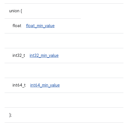
union {
float
float_min_value
int32_t
int32_min_value
int64_t
int64_min_value
};