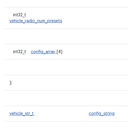
int32_t
vehicle_radio_num_presets
int32_t
config_array
[4]
};
vehicle_str_t
config_string