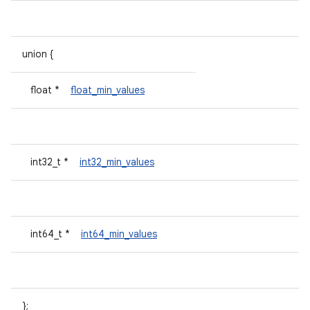
union {
float *
float_min_values
int32_t *
int32_min_values
int64_t *
int64_min_values
};