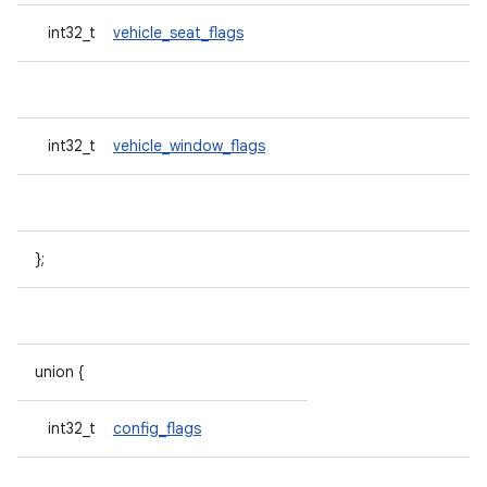
int32_t
vehicle_seat_flags
int32_t
vehicle_window_flags
};
union {
int32_t
config_flags