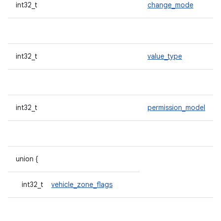
int32_t
change_mode
int32_t
value_type
int32_t
permission_model
union {
int32_t
vehicle_zone_flags