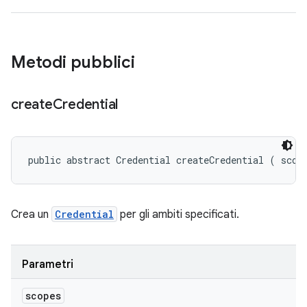
Metodi pubblici
create
Credential
public abstract Credential createCredential (
 scop
Crea un
Credential
per gli ambiti specificati.
Parametri
scopes