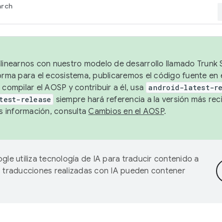
arch
alinearnos con nuestro modelo de desarrollo llamado Trunk S
forma para el ecosistema, publicaremos el código fuente en
 compilar el AOSP y contribuir a él, usa
android-latest-r
test-release
siempre hará referencia a la versión más reci
 información, consulta
Cambios en el AOSP
.
gle utiliza tecnología de IA para traducir contenido a
as traducciones realizadas con IA pueden contener