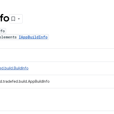
nfo
nfo
plements
IAppBuildInfo
d.build.BuildInfo
d.tradefed.build.AppBuildInfo