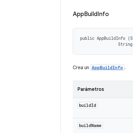
App
Build
Info
public AppBuildInfo (S
                String
Crea un
AppBuildInfo
.
Parámetros
build
Id
build
Name