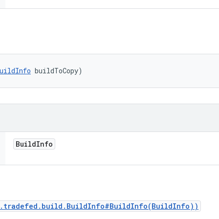
uildInfo
 buildToCopy)
Build
Info
.tradefed.build.BuildInfo#BuildInfo(BuildInfo))