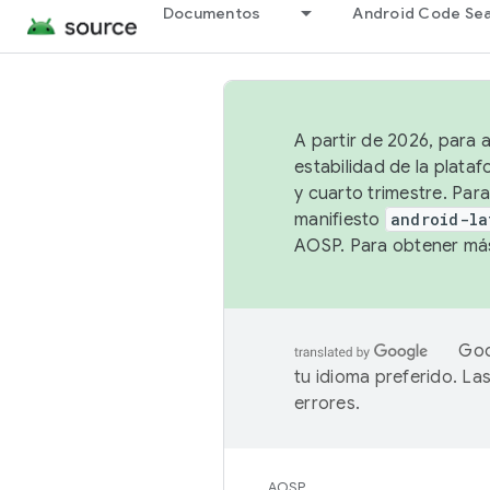
Documentos
Android Code Se
A partir de 2026, para 
estabilidad de la plata
y cuarto trimestre. Para
manifiesto
android-la
AOSP. Para obtener más
Goo
tu idioma preferido. L
errores.
AOSP