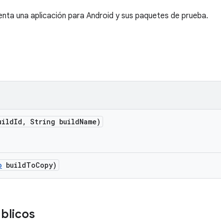
nta una aplicación para Android y sus paquetes de prueba.
uild
Id
,
String build
Name)
o
build
To
Copy)
blicos