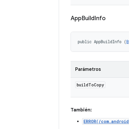
App
Build
Info
public AppBuildInfo (
B
Parámetros
build
To
Copy
También:
ERROR(/com.android