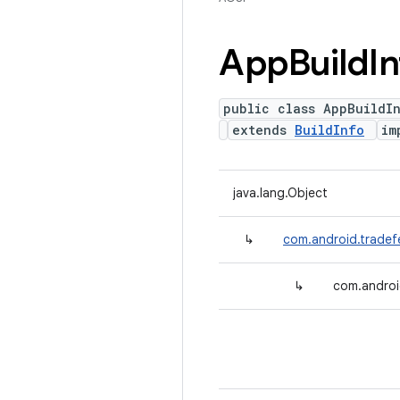
App
Build
I
public class AppBuildI
extends
BuildInfo
im
java.lang.Object
↳
com.android.tradefe
↳
com.androi