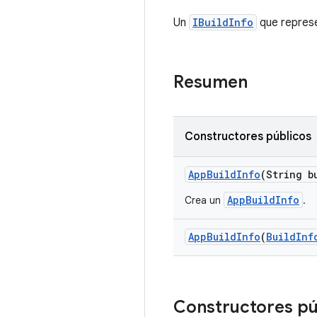
Un
IBuildInfo
que represe
Resumen
Constructores públicos
App
Build
Info
(String b
AppBuildInfo
Crea un
.
App
Build
Info
(
Build
Inf
Constructores pú