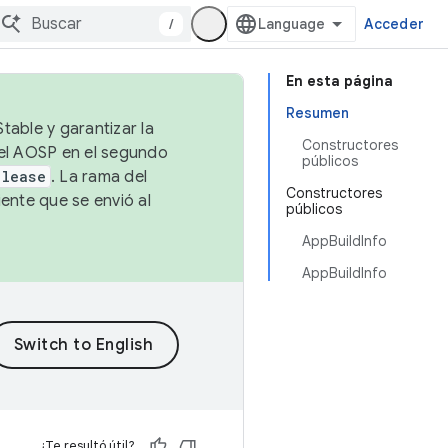
/
Acceder
En esta página
Resumen
table y garantizar la
Constructores
 el AOSP en el segundo
públicos
elease
. La rama del
Constructores
ente que se envió al
públicos
AppBuildInfo
AppBuildInfo
¿Te resultó útil?