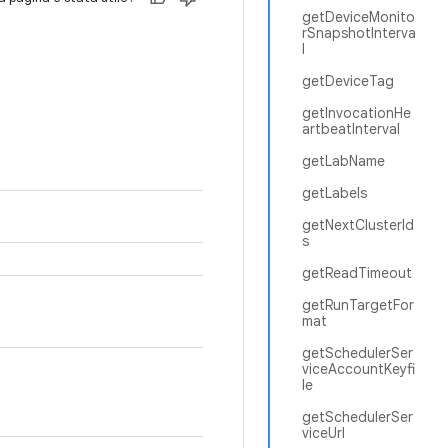
getDeviceMonito
rSnapshotInterva
l
getDeviceTag
getInvocationHe
artbeatInterval
getLabName
getLabels
getNextClusterId
s
getReadTimeout
getRunTargetFor
mat
getSchedulerSer
viceAccountKeyfi
le
getSchedulerSer
viceUrl