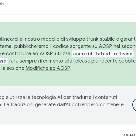
ch
llinearci al nostro modello di sviluppo trunk stabile e garantir
istema, pubblicheremo il codice sorgente su AOSP nel secon
 e contribuire ad AOSP, utilizza
android-latest-release
.
ase
farà sempre riferimento alla release più recente pubbli
a la sezione
Modifiche ad AOSP
.
gle utilizza la tecnologia AI per tradurre i contenuti
ta. Le traduzioni generate dall'AI potrebbero contenere
Questa