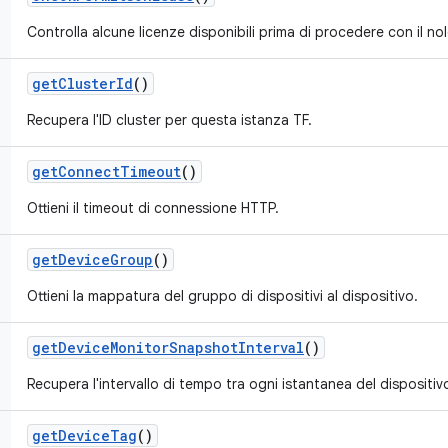
Controlla alcune licenze disponibili prima di procedere con il no
get
Cluster
Id
()
Recupera l'ID cluster per questa istanza TF.
get
Connect
Timeout
()
Ottieni il timeout di connessione HTTP.
get
Device
Group
()
Ottieni la mappatura del gruppo di dispositivi al dispositivo.
get
Device
Monitor
Snapshot
Interval
()
Recupera l'intervallo di tempo tra ogni istantanea del dispositivo
get
Device
Tag
()