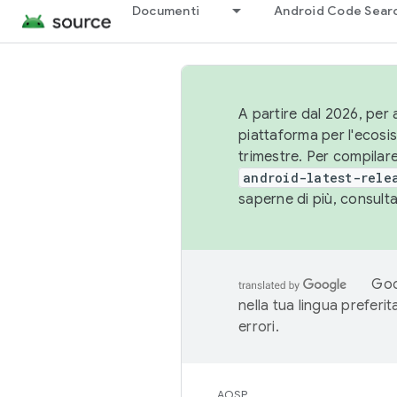
Documenti
Android Code Sear
A partire dal 2026, per a
piattaforma per l'ecos
trimestre. Per compilare
android-latest-rele
saperne di più, consult
Goo
nella tua lingua preferi
errori.
AOSP