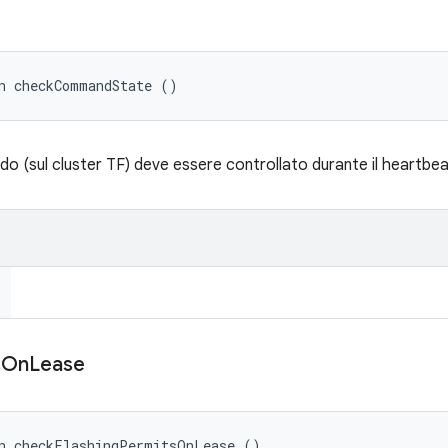
n checkCommandState ()
do (sul cluster TF) deve essere controllato durante il heartbea
s
On
Lease
an checkFlashingPermitsOnLease ()