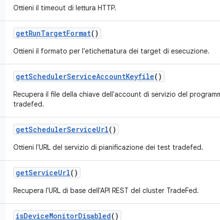
Ottieni il timeout di lettura HTTP.
get
Run
Target
Format
()
Ottieni il formato per l'etichettatura dei target di esecuzione.
get
Scheduler
Service
Account
Keyfile
()
Recupera il file della chiave dell'account di servizio del program
tradefed.
get
Scheduler
Service
Url
()
Ottieni l'URL del servizio di pianificazione dei test tradefed.
get
Service
Url
()
Recupera l'URL di base dell'API REST del cluster TradeFed.
is
Device
Monitor
Disabled
()