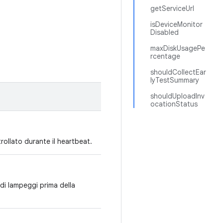
getServiceUrl
isDeviceMonitor
Disabled
maxDiskUsagePe
rcentage
shouldCollectEar
lyTestSummary
shouldUploadInv
ocationStatus
rollato durante il heartbeat.
o di lampeggi prima della