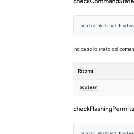
check
Command
State
public abstract boolea
Indica se lo stato del coman
Ritorni
boolean
check
Flashing
Permit
public abstract boole