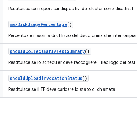
Restituisce se i report sui dispositivi del cluster sono disattivati.
max
Disk
Usage
Percentage
()
Percentuale massima di utilizzo del disco prima che interrompiamo
should
Collect
Early
Test
Summary
()
Restituisce se lo scheduler deve raccogliere il riepilogo del test i
should
Upload
Invocation
Status
()
Restituisce se il TF deve caricare lo stato di chiamata.