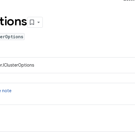
tions
erOptions
r.IClusterOptions
te note