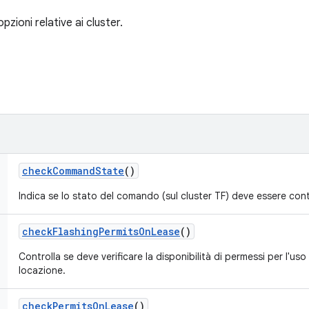
pzioni relative ai cluster.
check
Command
State
()
Indica se lo stato del comando (sul cluster TF) deve essere cont
check
Flashing
Permits
On
Lease
()
Controlla se deve verificare la disponibilità di permessi per l'us
locazione.
check
Permits
On
Lease
()