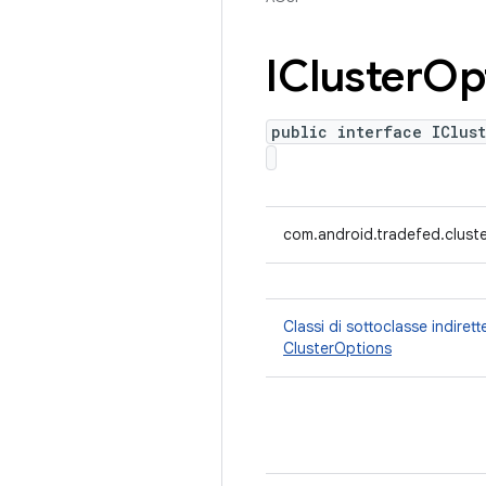
ICluster
Op
public interface IClust
com.android.tradefed.cluste
Classi di sottoclasse indiret
ClusterOptions