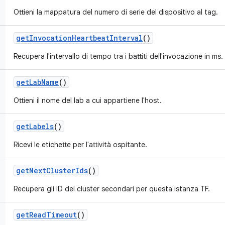
Ottieni la mappatura del numero di serie del dispositivo al tag.
get
Invocation
Heartbeat
Interval
()
Recupera l'intervallo di tempo tra i battiti dell'invocazione in ms.
get
Lab
Name
()
Ottieni il nome del lab a cui appartiene l'host.
get
Labels
()
Ricevi le etichette per l'attività ospitante.
get
Next
Cluster
Ids
()
Recupera gli ID dei cluster secondari per questa istanza TF.
get
Read
Timeout
()