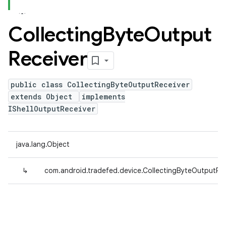
Collecting
Byte
Output
Receiver
public class CollectingByteOutputReceiver
extends Object
implements
IShellOutputReceiver
java.lang.Object
↳
com.android.tradefed.device.CollectingByteOutputRec