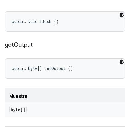
public void flush ()
get
Output
public byte[] getOutput ()
Muestra
byte[]