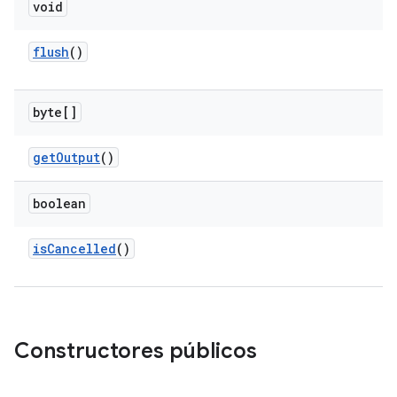
void
flush
()
byte[]
get
Output
()
boolean
is
Cancelled
()
Constructores públicos