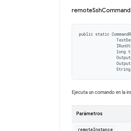
remote
Ssh
Command
public static Command
                TestDe
                IRunUt
                long t
                Output
                Output
                String
Ejecuta un comando en la in
Parámetros
remote
Instance