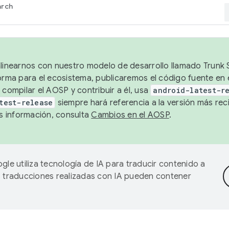
arch
alinearnos con nuestro modelo de desarrollo llamado Trunk S
forma para el ecosistema, publicaremos el código fuente en
 compilar el AOSP y contribuir a él, usa
android-latest-r
test-release
siempre hará referencia a la versión más reci
 información, consulta
Cambios en el AOSP
.
gle utiliza tecnología de IA para traducir contenido a
as traducciones realizadas con IA pueden contener