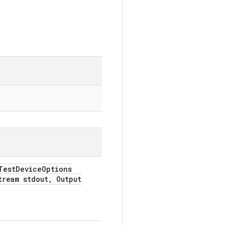
est
Device
Options
tream stdout
,
Output