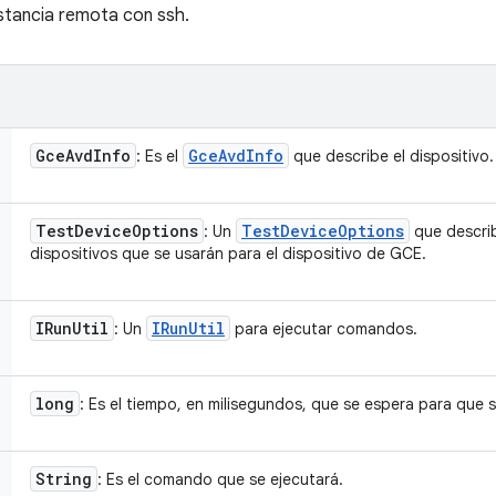
stancia remota con ssh.
Gce
Avd
Info
Gce
Avd
Info
: Es el
que describe el dispositivo.
Test
Device
Options
Test
Device
Options
: Un
que describ
dispositivos que se usarán para el dispositivo de GCE.
IRun
Util
IRun
Util
: Un
para ejecutar comandos.
long
: Es el tiempo, en milisegundos, que se espera para que 
String
: Es el comando que se ejecutará.