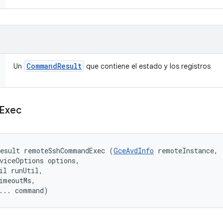
Command
Result
Un
que contiene el estado y los registros
Exec
Result remoteSshCommandExec (
GceAvdInfo
 remoteInstance, 

viceOptions options, 

il runUtil, 

imeoutMs, 

... command)