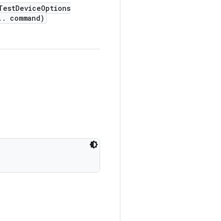
est
Device
Options
.
.
command)