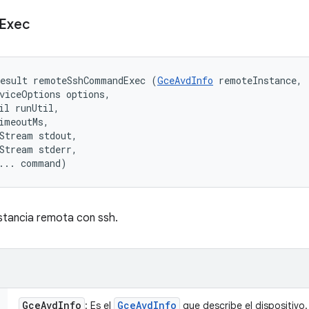
Exec
Result remoteSshCommandExec (
GceAvdInfo
 remoteInstance, 

viceOptions options, 

il runUtil, 

imeoutMs, 

Stream stdout, 

Stream stderr, 

... command)
stancia remota con ssh.
Gce
Avd
Info
Gce
Avd
Info
: Es el
que describe el dispositivo.