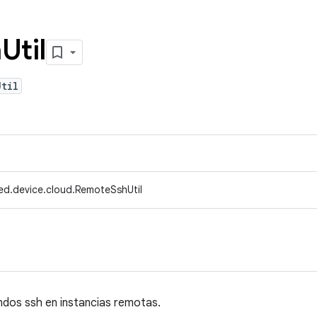
h
Util
Util
ed.device.cloud.RemoteSshUtil
ndos ssh en instancias remotas.