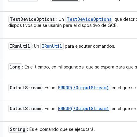
Test
Device
Options
Test
Device
Options
: Un
que describ
dispositivos que se usarán para el dispositivo de GCE.
IRun
Util
IRun
Util
: Un
para ejecutar comandos.
long
: Es el tiempo, en milisegundos, que se espera para que 
Output
Stream
ERROR(
/
Output
Stream)
: Es un
en el que se 
Output
Stream
ERROR(
/
Output
Stream)
: Es un
en el que se 
String
: Es el comando que se ejecutará.