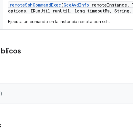
remote
Ssh
Command
Exec
(
Gce
Avd
Info
remote
Instance
,
T
options
,
IRun
Util run
Util
,
long timeout
Ms
,
String
.
Ejecuta un comando en la instancia remota con ssh.
blicos
()
s