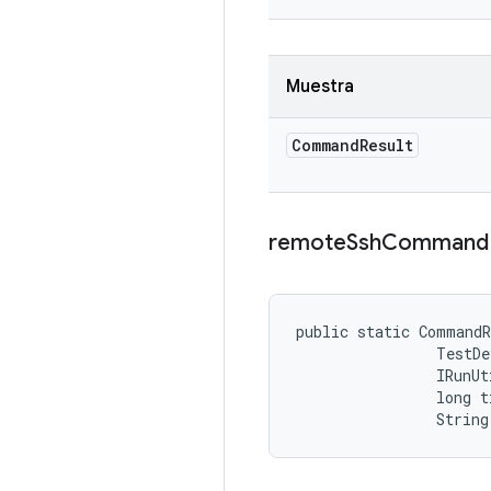
Muestra
Command
Result
remote
Ssh
Command
public static Command
                TestDe
                IRunUt
                long t
                String