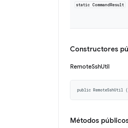
static Command
Result
Constructores pú
Remote
Ssh
Util
public RemoteSshUtil 
Métodos público