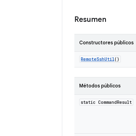
Resumen
Constructores públicos
Remote
Ssh
Util
()
Métodos públicos
static Command
Result