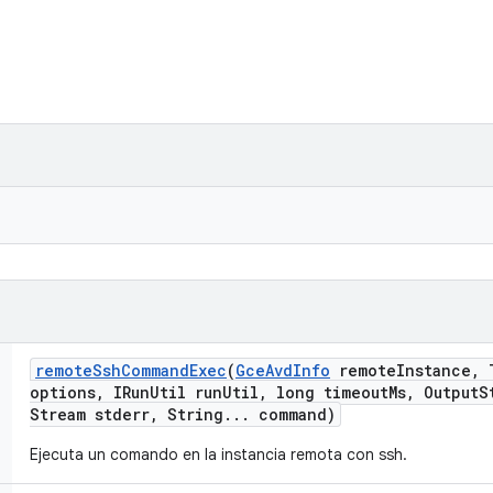
remote
Ssh
Command
Exec
(
Gce
Avd
Info
remote
Instance
,
T
options
,
IRun
Util run
Util
,
long timeout
Ms
,
Output
S
Stream stderr
,
String
.
.
.
command)
Ejecuta un comando en la instancia remota con ssh.