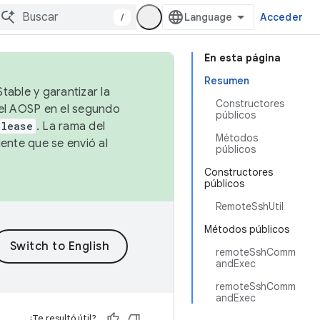
/
Acceder
En esta página
Resumen
table y garantizar la
Constructores
 el AOSP en el segundo
públicos
elease
. La rama del
Métodos
ente que se envió al
públicos
Constructores
públicos
RemoteSshUtil
Métodos públicos
remoteSshComm
andExec
remoteSshComm
andExec
¿Te resultó útil?