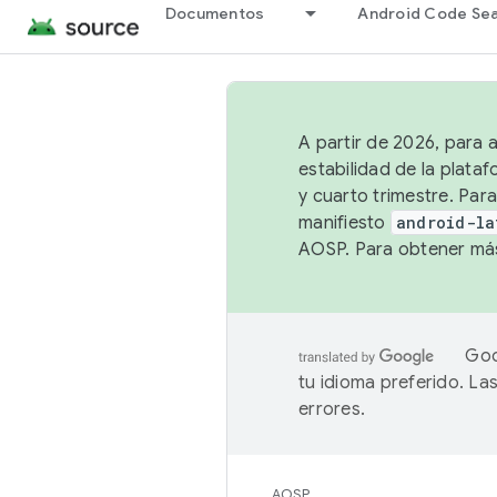
Documentos
Android Code Se
A partir de 2026, para 
estabilidad de la plata
y cuarto trimestre. Para
manifiesto
android-la
AOSP. Para obtener más
Goo
tu idioma preferido. L
errores.
AOSP