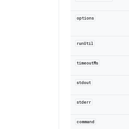
options
run
Util
timeout
Ms
stdout
stderr
command