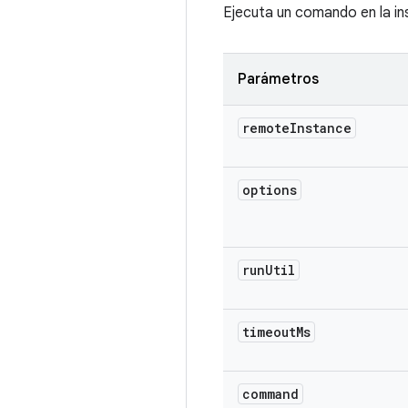
Ejecuta un comando en la in
Parámetros
remote
Instance
options
run
Util
timeout
Ms
command