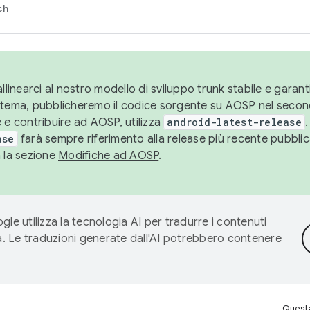
ch
llinearci al nostro modello di sviluppo trunk stabile e garantir
istema, pubblicheremo il codice sorgente su AOSP nel secon
 e contribuire ad AOSP, utilizza
android-latest-release
.
ase
farà sempre riferimento alla release più recente pubbli
a la sezione
Modifiche ad AOSP
.
gle utilizza la tecnologia AI per tradurre i contenuti
ta. Le traduzioni generate dall'AI potrebbero contenere
Questa