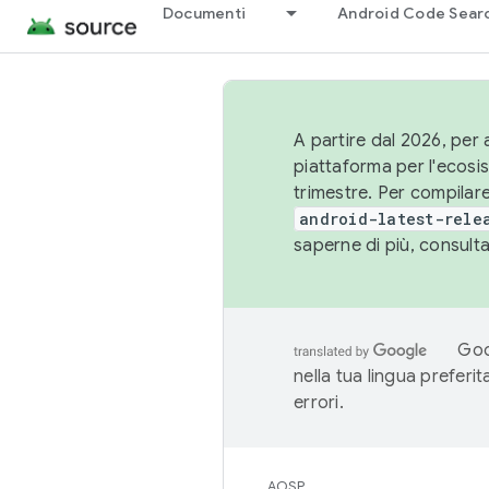
Documenti
Android Code Sear
A partire dal 2026, per a
piattaforma per l'ecos
trimestre. Per compilare
android-latest-rele
saperne di più, consult
Goo
nella tua lingua preferi
errori.
AOSP