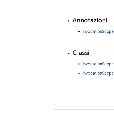
Annotazioni
InvocationScope
Classi
InvocationScope
InvocationScop