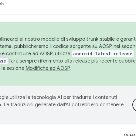
ch
llinearci al nostro modello di sviluppo trunk stabile e garantir
istema, pubblicheremo il codice sorgente su AOSP nel secon
 e contribuire ad AOSP, utilizza
android-latest-release
.
ase
farà sempre riferimento alla release più recente pubbli
a la sezione
Modifiche ad AOSP
.
gle utilizza la tecnologia AI per tradurre i contenuti
ta. Le traduzioni generate dall'AI potrebbero contenere
Questa