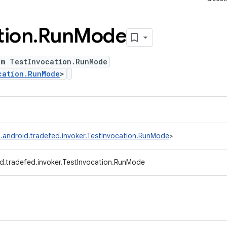
tion
.
Run
Mode
um TestInvocation.RunMode
cation.RunMode
>
.android.tradefed.invoker.TestInvocation.RunMode
>
d.tradefed.invoker.TestInvocation.RunMode