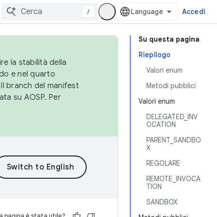
/
Accedi
Su questa pagina
Riepilogo
e la stabilità della
Valori enum
do e nel quarto
 Il branch del manifest
Metodi pubblici
cata su AOSP. Per
Valori enum
DELEGATED_INV
OCATION
PARENT_SANDBO
X
REGOLARE
REMOTE_INVOCA
TION
SANDBOX
 pagina è stata utile?