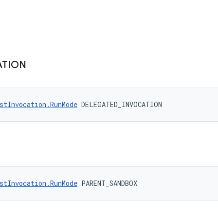
ATION
stInvocation.RunMode
 DELEGATED_INVOCATION
stInvocation.RunMode
 PARENT_SANDBOX