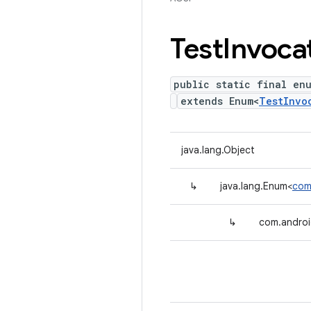
Test
Invoca
public static final en
extends Enum<
TestInvo
java.lang.Object
↳
java.lang.Enum<
com
↳
com.androi