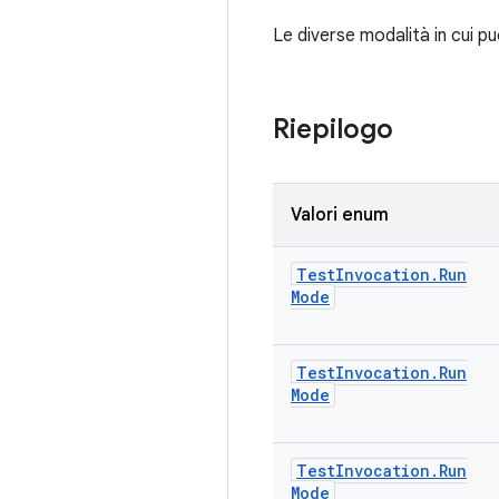
Le diverse modalità in cui p
Riepilogo
Valori enum
Test
Invocation
.
Run
Mode
Test
Invocation
.
Run
Mode
Test
Invocation
.
Run
Mode