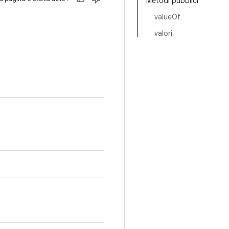
Metodi pubblici
valueOf
valori