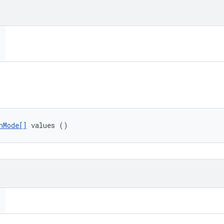
nMode[]
 values ()