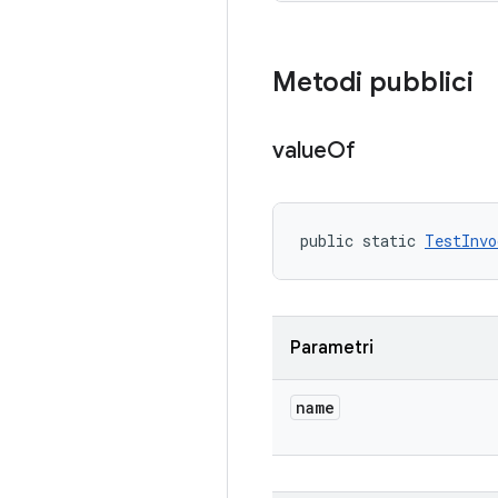
Metodi pubblici
value
Of
public static 
TestInvo
Parametri
name