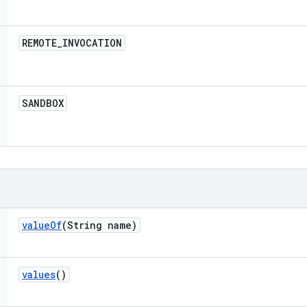
REMOTE
_
INVOCATION
SANDBOX
value
Of
(String name)
values
()