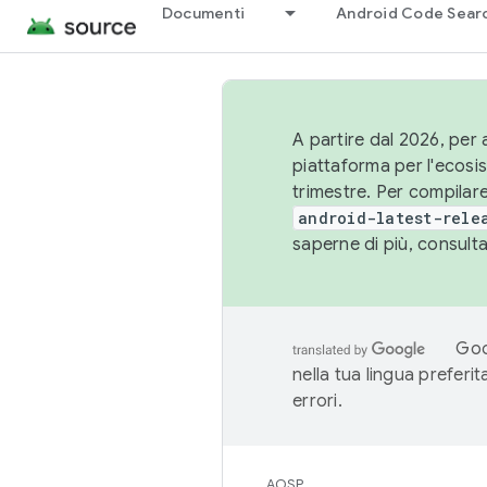
Documenti
Android Code Sear
A partire dal 2026, per a
piattaforma per l'ecos
trimestre. Per compilare
android-latest-rele
saperne di più, consult
Goo
nella tua lingua preferi
errori.
AOSP