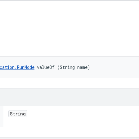
cation.RunMode
 valueOf (String name)
String