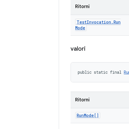
Ritorni
Test
Invocation
.
Run
Mode
valori
public static final 
Ru
Ritorni
Run
Mode[]