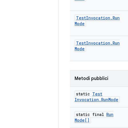
Test
Invocation
.
Run
Mode
Test
Invocation
.
Run
Mode
Metodi pubblici
static
Test
Invocation
.
Run
Mode
static final
Run
Mode[]