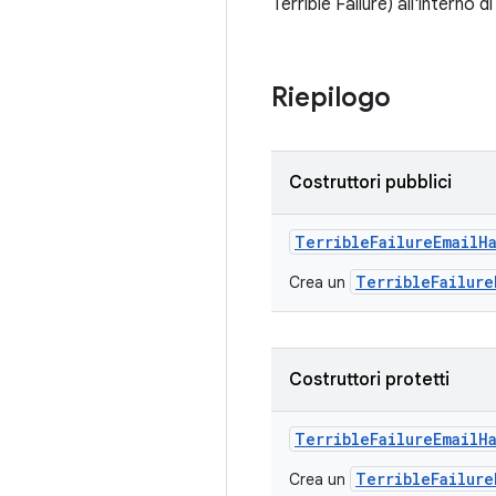
Terrible Failure) all'interno 
Riepilogo
Costruttori pubblici
Terrible
Failure
Email
H
TerribleFailure
Crea un
Costruttori protetti
Terrible
Failure
Email
H
TerribleFailure
Crea un