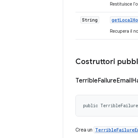
Restituisce l'
String
get
Local
Ho
Recupera il n
Costruttori pubbl
Terrible
Failure
Email
H
public TerribleFailur
Crea un
TerribleFailureE