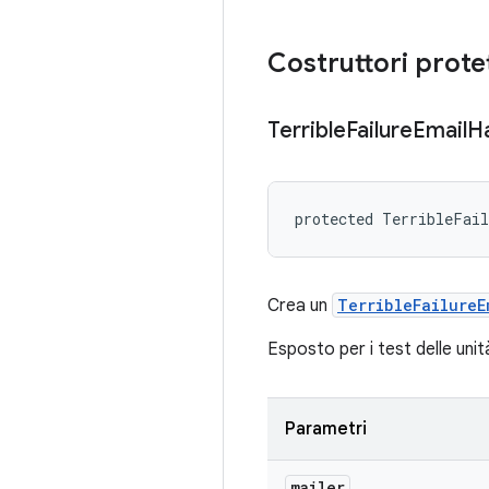
Costruttori protet
Terrible
Failure
Email
H
protected TerribleFai
Crea un
TerribleFailureE
Esposto per i test delle unit
Parametri
mailer