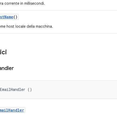
ora corrente in millisecondi.
st
Name
()
ome host locale della macchina.
ici
andler
eEmailHandler ()
mailHandler