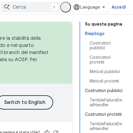
/
Accedi
Su questa pagina
Riepilogo
e la stabilità della
Costruttori
do e nel quarto
pubblici
 Il branch del manifest
Costruttori
cata su AOSP. Per
protetti
Metodi pubblici
Metodi protetti
Costruttori pubblici
TerribleFailureEm
ailHandler
Costruttori protetti
TerribleFailureEm
ailHandler
 pagina è stata utile?