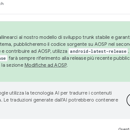
ch
llinearci al nostro modello di sviluppo trunk stabile e garantir
istema, pubblicheremo il codice sorgente su AOSP nel secon
 e contribuire ad AOSP, utilizza
android-latest-release
.
ase
farà sempre riferimento alla release più recente pubbli
a la sezione
Modifiche ad AOSP
.
gle utilizza la tecnologia AI per tradurre i contenuti
ta. Le traduzioni generate dall'AI potrebbero contenere
Questa