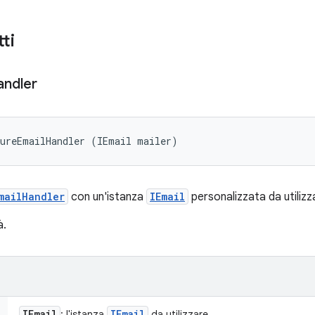
ti
andler
lureEmailHandler (IEmail mailer)
mailHandler
con un'istanza
IEmail
personalizzata da utilizz
à.
IEmail
IEmail
: l'istanza
da utilizzare.