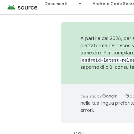
Documenti
Android Code Sear
A partire dal 2026, per a
piattaforma per l'ecos
trimestre. Per compilare
android-latest-rele
saperne di più, consult
Goo
nella tua lingua preferi
errori.
AOSP