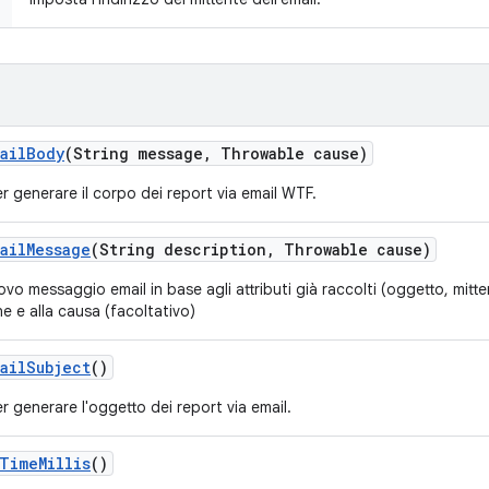
ail
Body
(String message
,
Throwable cause)
 generare il corpo dei report via email WTF.
ail
Message
(String description
,
Throwable cause)
vo messaggio email in base agli attributi già raccolti (oggetto, mitt
ne e alla causa (facoltativo)
ail
Subject
()
 generare l'oggetto dei report via email.
Time
Millis
()