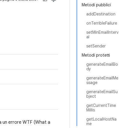
Metodi pubblici
addDestination
onTerribleFailure
setMinEmailInterv
al
setSender
Metodi protetti
generateEmailBo
dy
generateEmailMe
ssage
generateEmailSu
bject
getCurrentTime
Millis
getLocalHostNa
ica un errore WTF (What a
me