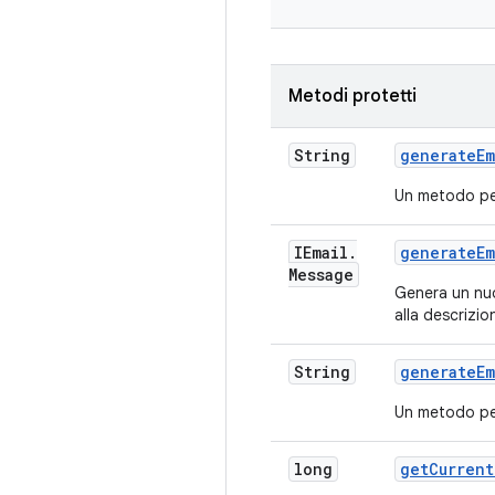
Metodi protetti
String
generate
Em
Un metodo per
IEmail
.
generate
Em
Message
Genera un nuo
alla descrizio
String
generate
Em
Un metodo per
long
get
Current