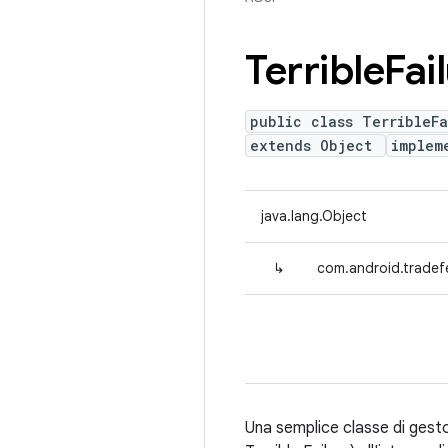
Terrible
Fai
public class TerribleFa
extends Object
implem
java.lang.Object
↳
com.android.tradefe
Una semplice classe di gesto