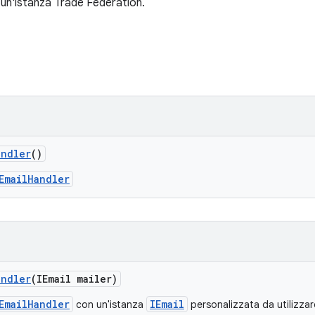
di un'istanza Trade Federation.
andler
()
EmailHandler
andler
(IEmail mailer)
EmailHandler
IEmail
con un'istanza
personalizzata da utilizzar