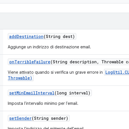
add
Destination
(String dest)
Aggiunge un indirizzo di destinazione email.
on
Terrible
Failure
(String description
,
Throwable c
LogUtil.C
Viene attivato quando si verifica un grave errore in
Throwable)
set
Min
Email
Interval
(long interval)
Imposta l'intervallo minimo per l'email.
set
Sender
(String sender)
Imposta l'indirizzo del mittente dell'email.