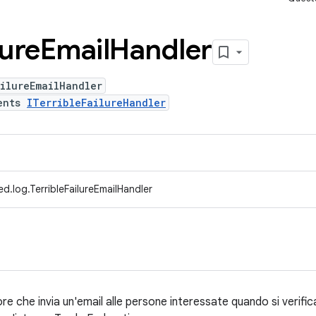
lure
Email
Handler
ilureEmailHandler
ents
ITerribleFailureHandler
d.log.TerribleFailureEmailHandler
re che invia un'email alle persone interessate quando si verif