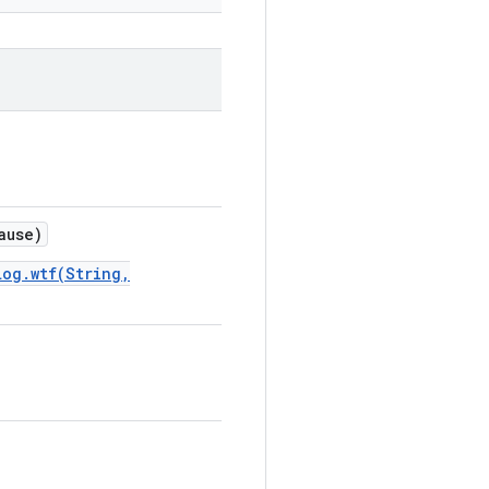
ause)
Log.wtf(String,