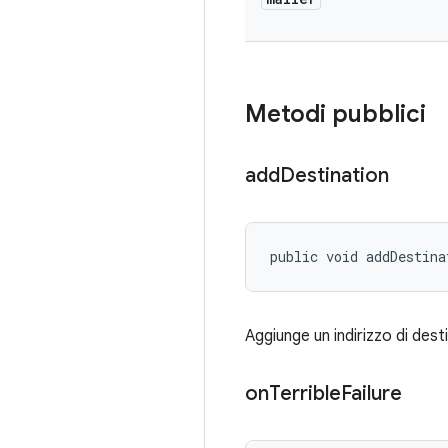
Metodi pubblici
add
Destination
public void addDestina
Aggiunge un indirizzo di dest
on
Terrible
Failure