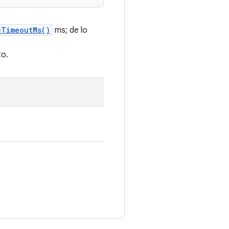
eTimeoutMs()
ms; de lo
to.