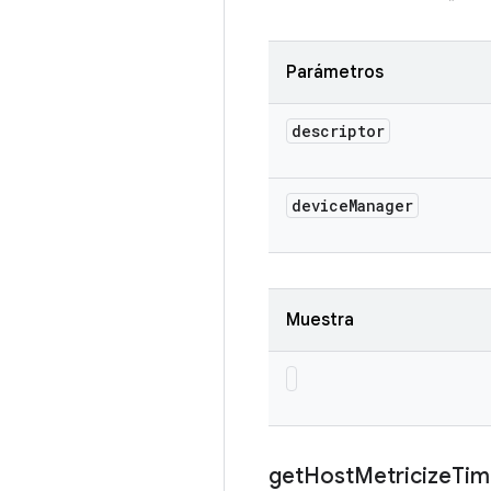
Parámetros
descriptor
device
Manager
Muestra
get
Host
Metricize
Tim