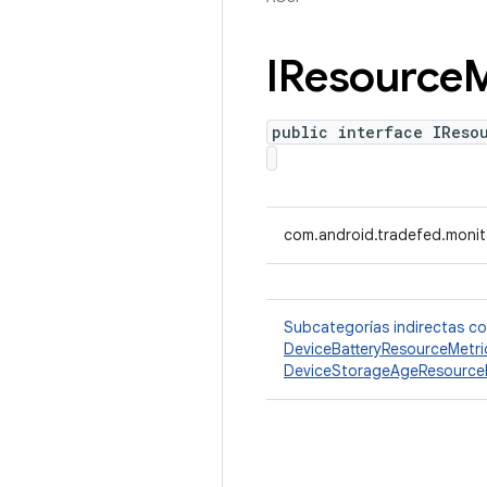
IResource
M
public interface IReso
com.android.tradefed.monito
Subcategorías indirectas c
DeviceBatteryResourceMetri
DeviceStorageAgeResourceM