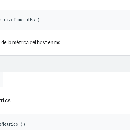
tricizeTimeoutMs ()
 de la métrica del host en ms.
rics
eMetrics ()