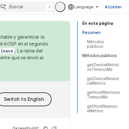
/
Acceder
En esta página
Resumen
table y garantizar la
Métodos
 el AOSP en el segundo
públicos
elease
. La rama del
Métodos públicos
ente que se envió al
getDeviceMetrici
zeTimeoutMs
getDeviceResour
ceMetrics
getHostMetricize
TimeoutMs
getHostResourc
eMetrics
¿Te resultó útil?