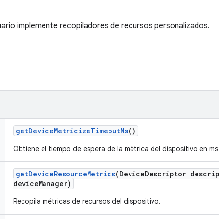
usuario implemente recopiladores de recursos personalizados.
get
Device
Metricize
Timeout
Ms
()
Obtiene el tiempo de espera de la métrica del dispositivo en ms
get
Device
Resource
Metrics
(Device
Descriptor descri
device
Manager)
Recopila métricas de recursos del dispositivo.