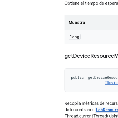
Obtiene el tiempo de espera 
Muestra
long
get
Device
Resource
M
public 
 getDeviceResou
IDevic
Recopila métricas de recurs
de lo contrario,
LabResour
Thread.currentThread().isIn