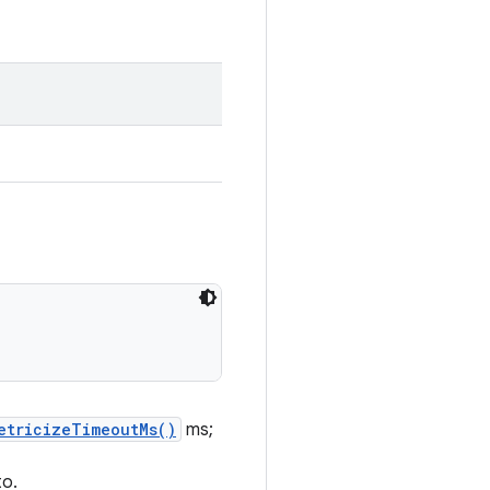
etricizeTimeoutMs()
ms;
to.