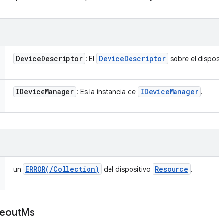
Device
Descriptor
Device
Descriptor
: El
sobre el dispos
IDevice
Manager
IDevice
Manager
: Es la instancia de
.
ERROR(
/
Collection)
Resource
un
del dispositivo
.
eout
Ms