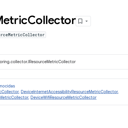
etric
Collector
urceMetricCollector
ring.collector.IResourceMetricCollector
onocidas
cCollector
,
DeviceInternetAccessibilityResourceMetricCollector
,
etricCollector
,
DeviceWifiResourceMetricCollector