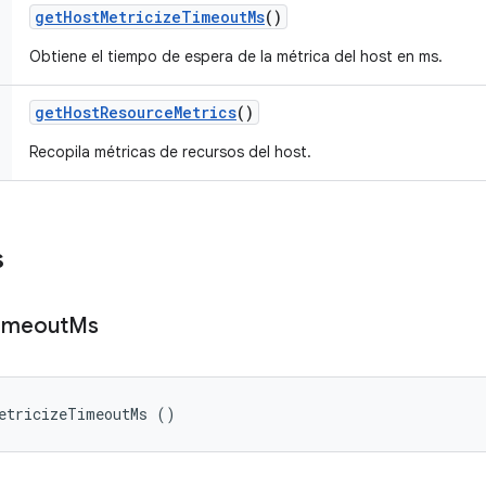
get
Host
Metricize
Timeout
Ms
()
Obtiene el tiempo de espera de la métrica del host en ms.
get
Host
Resource
Metrics
()
Recopila métricas de recursos del host.
s
imeout
Ms
MetricizeTimeoutMs ()