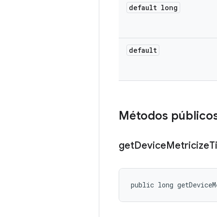
default long
default
Métodos público
get
Device
Metricize
T
public long getDevice