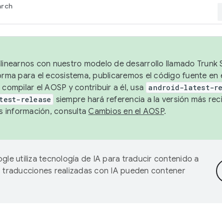
arch
alinearnos con nuestro modelo de desarrollo llamado Trunk S
forma para el ecosistema, publicaremos el código fuente en
 compilar el AOSP y contribuir a él, usa
android-latest-r
test-release
siempre hará referencia a la versión más reci
 información, consulta
Cambios en el AOSP
.
gle utiliza tecnología de IA para traducir contenido a
as traducciones realizadas con IA pueden contener