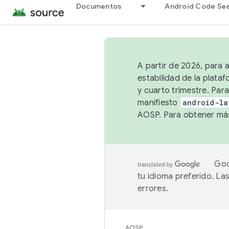
Documentos
Android Code Se
A partir de 2026, para 
estabilidad de la plata
y cuarto trimestre. Para
manifiesto
android-la
AOSP. Para obtener más
Goo
tu idioma preferido. L
errores.
AOSP