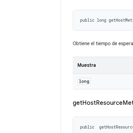
public long getHostMe
Obtiene el tiempo de espera
Muestra
long
get
Host
Resource
Met
public 
 getHostResourc