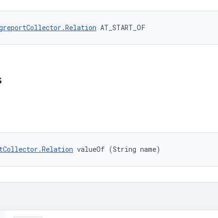
greportCollector.Relation
 AT_START_OF
s
tCollector.Relation
 valueOf (String name)