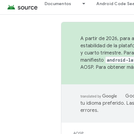
Documentos
Android Code Se
A partir de 2026, para 
estabilidad de la plata
y cuarto trimestre. Para
manifiesto
android-la
AOSP. Para obtener más
Goo
tu idioma preferido. L
errores.
AOSP