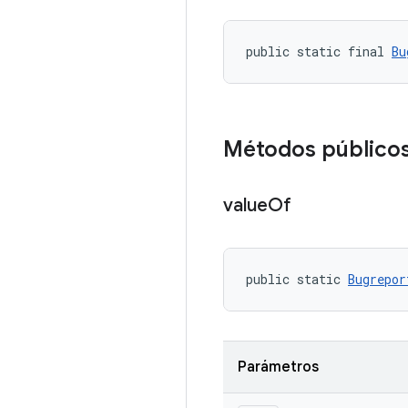
public static final 
Bu
Métodos público
value
Of
public static 
Bugrepor
Parámetros