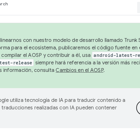
arch
alinearnos con nuestro modelo de desarrollo llamado Trunk S
forma para el ecosistema, publicaremos el código fuente en
 compilar el AOSP y contribuir a él, usa
android-latest-r
test-release
siempre hará referencia a la versión más reci
 información, consulta
Cambios en el AOSP
.
gle utiliza tecnología de IA para traducir contenido a
as traducciones realizadas con IA pueden contener