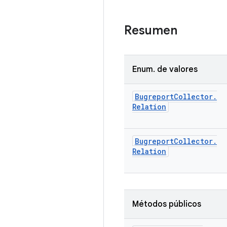
Resumen
Enum
.
de valores
Bugreport
Collector
.
Relation
Bugreport
Collector
.
Relation
Métodos públicos