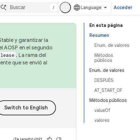
/
Acceder
En esta página
Resumen
table y garantizar la
Enum. de valores
 el AOSP en el segundo
elease
. La rama del
Métodos
públicos
ente que se envió al
Enum. de valores
DESPUÉS
AT_START_OF
Métodos públicos
valueOf
valores
¿Te resultó útil?