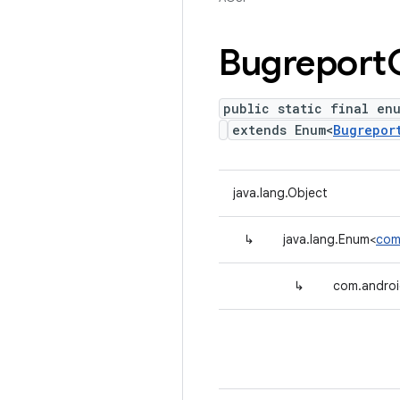
Bugreport
public static final en
extends Enum<
Bugrepor
java.lang.Object
↳
java.lang.Enum<
com
↳
com.android