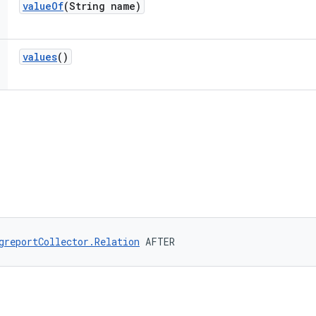
value
Of
(String name)
values
()
greportCollector.Relation
 AFTER