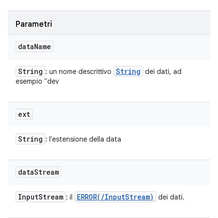
Parametri
data
Name
String
String
: un nome descrittivo
dei dati, ad
esempio "dev
ext
String
: l'estensione della data
data
Stream
Input
Stream
ERROR(
/
Input
Stream)
: il
dei dati.