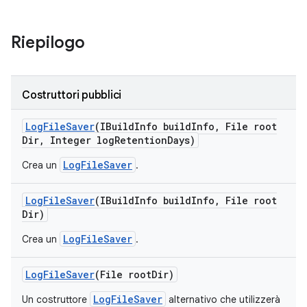
Riepilogo
Costruttori pubblici
Log
File
Saver
(IBuild
Info build
Info
,
File root
Dir
,
Integer log
Retention
Days)
LogFileSaver
Crea un
.
Log
File
Saver
(IBuild
Info build
Info
,
File root
Dir)
LogFileSaver
Crea un
.
Log
File
Saver
(File root
Dir)
LogFileSaver
Un costruttore
alternativo che utilizzerà