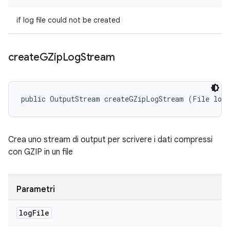
if log file could not be created
create
GZip
Log
Stream
public OutputStream createGZipLogStream (File log
Crea uno stream di output per scrivere i dati compressi
con GZIP in un file
Parametri
log
File