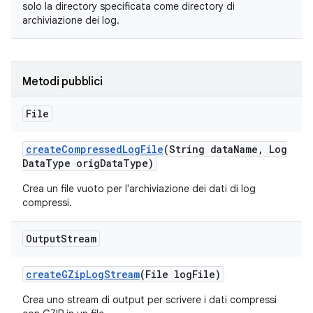
solo la directory specificata come directory di
archiviazione dei log.
Metodi pubblici
File
create
Compressed
Log
File
(String data
Name
,
Log
Data
Type orig
Data
Type)
Crea un file vuoto per l'archiviazione dei dati di log
compressi.
Output
Stream
create
GZip
Log
Stream
(File log
File)
Crea uno stream di output per scrivere i dati compressi