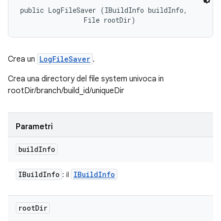
public LogFileSaver (IBuildInfo buildInfo, 

                File rootDir)
Crea un
LogFileSaver
.
Crea una directory del file system univoca in
rootDir/branch/build_id/uniqueDir
Parametri
build
Info
IBuild
Info
IBuild
Info
: il
root
Dir