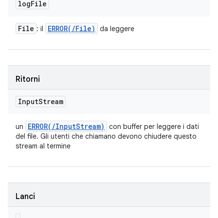
log
File
File
ERROR(
/
File)
: il
da leggere
Ritorni
Input
Stream
ERROR(
/
Input
Stream)
un
con buffer per leggere i dati
del file. Gli utenti che chiamano devono chiudere questo
stream al termine
Lanci