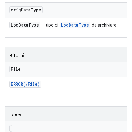
orig
Data
Type
Log
Data
Type
Log
Data
Type
: il tipo di
da archiviare
Ritorni
File
ERROR(
/
File)
Lanci