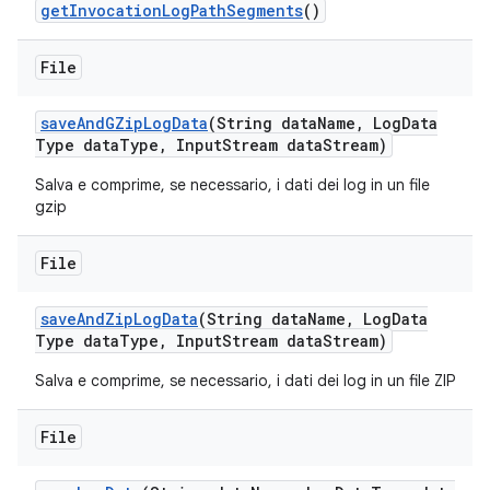
get
Invocation
Log
Path
Segments
()
File
save
And
GZip
Log
Data
(String data
Name
,
Log
Data
Type data
Type
,
Input
Stream data
Stream)
Salva e comprime, se necessario, i dati dei log in un file
gzip
File
save
And
Zip
Log
Data
(String data
Name
,
Log
Data
Type data
Type
,
Input
Stream data
Stream)
Salva e comprime, se necessario, i dati dei log in un file ZIP
File