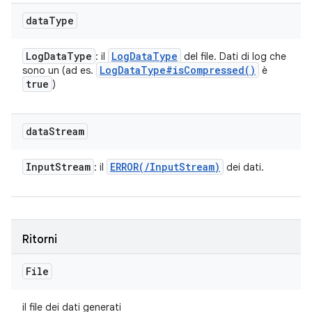
data
Type
Log
Data
Type
Log
Data
Type
: il
del file. Dati di log che
Log
Data
Type#
is
Compressed(
)
sono un (ad es.
è
true
)
data
Stream
Input
Stream
ERROR(
/
Input
Stream)
: il
dei dati.
Ritorni
File
il file dei dati generati