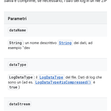
Salva e comprime, se necessario, i dati dei log in un file ZIP
Parametri
data
Name
String
String
: un nome descrittivo
dei dati, ad
esempio "dev
data
Type
Log
Data
Type
Log
Data
Type
: il
del file. Dati di log che
Log
Data
Type#
is
Compressed(
)
sono un (ad es.
è
true
)
data
Stream