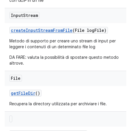
con GZIP in un file
Input
Stream
create
Input
Stream
From
File
(File log
File)
Metodo di supporto per creare uno stream di input per
leggere i contenuti di un determinato file log
DA FARE: valuta la possibilità di spostare questo metodo
altrove.
File
get
File
Dir
()
Recupera la directory utilizzata per archiviare i file.