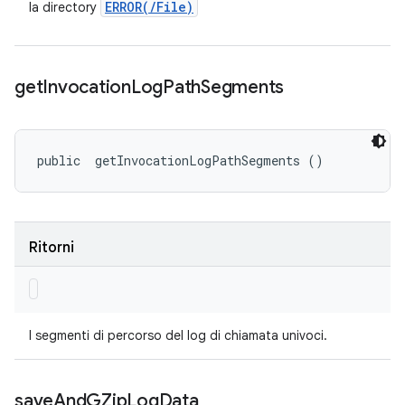
ERROR(
/
File)
la directory
get
Invocation
Log
Path
Segments
public 
 getInvocationLogPathSegments ()
Ritorni
I segmenti di percorso del log di chiamata univoci.
save
And
GZip
Log
Data