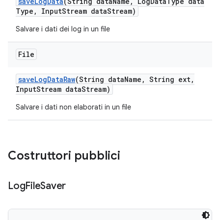
save
Log
Data
(String data
Name
,
Log
Data
Type data
Type
,
Input
Stream data
Stream)
Salvare i dati dei log in un file
File
save
Log
Data
Raw
(String data
Name
,
String ext
,
Input
Stream data
Stream)
Salvare i dati non elaborati in un file
Costruttori pubblici
Log
File
Saver