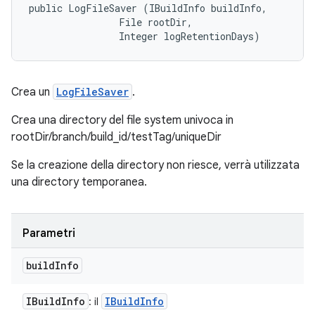
public LogFileSaver (IBuildInfo buildInfo, 

                File rootDir, 

                Integer logRetentionDays)
Crea un
LogFileSaver
.
Crea una directory del file system univoca in
rootDir/branch/build_id/testTag/uniqueDir
Se la creazione della directory non riesce, verrà utilizzata
una directory temporanea.
Parametri
build
Info
IBuild
Info
IBuild
Info
: il