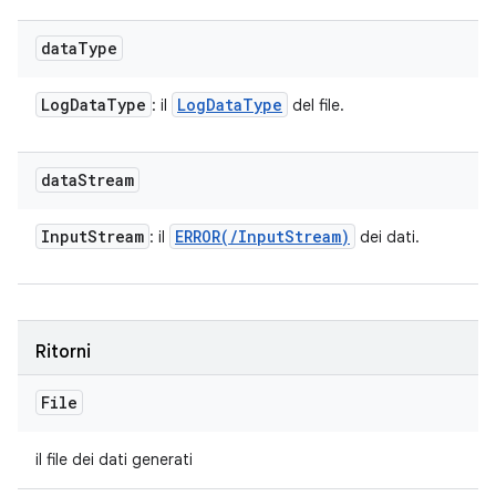
data
Type
Log
Data
Type
Log
Data
Type
: il
del file.
data
Stream
Input
Stream
ERROR(
/
Input
Stream)
: il
dei dati.
Ritorni
File
il file dei dati generati