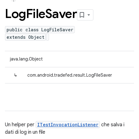
Log
File
Saver
public class LogFileSaver
extends Object
java.lang.Object
↳
com.android.tradefed.result.LogFileSaver
Un helper per
ITestInvocationListener
che salva i
dati di log in un file