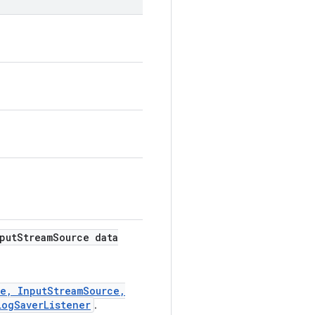
put
Stream
Source data
e, InputStreamSource,
LogSaverListener
.