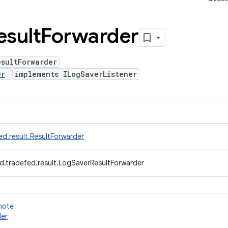
esult
Forwarder
esultForwarder
er
implements ILogSaverListener
d.result.ResultForwarder
d.tradefed.result.LogSaverResultForwarder
 note
der