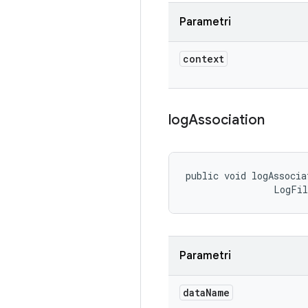
Parametri
context
log
Association
public void logAssocia
                LogFi
Parametri
data
Name