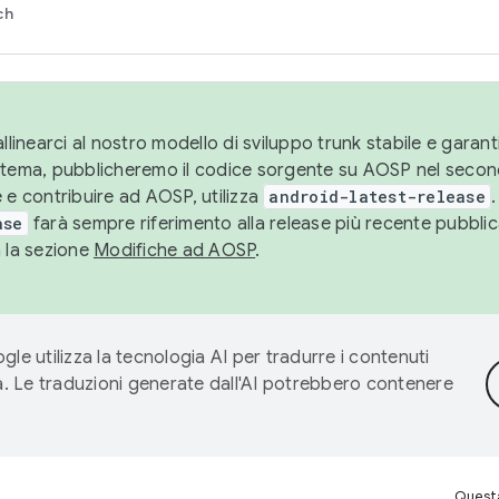
ch
llinearci al nostro modello di sviluppo trunk stabile e garantir
istema, pubblicheremo il codice sorgente su AOSP nel secon
 e contribuire ad AOSP, utilizza
android-latest-release
.
ase
farà sempre riferimento alla release più recente pubbli
a la sezione
Modifiche ad AOSP
.
gle utilizza la tecnologia AI per tradurre i contenuti
ta. Le traduzioni generate dall'AI potrebbero contenere
Questa