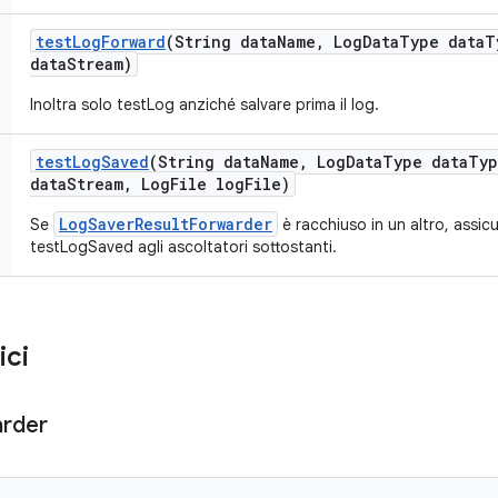
test
Log
Forward
(String data
Name
,
Log
Data
Type data
T
data
Stream)
Inoltra solo testLog anziché salvare prima il log.
test
Log
Saved
(String data
Name
,
Log
Data
Type data
Typ
data
Stream
,
Log
File log
File)
LogSaverResultForwarder
Se
è racchiuso in un altro, assicur
testLogSaved agli ascoltatori sottostanti.
ici
rder