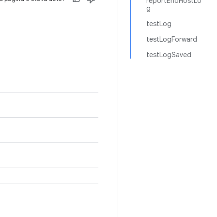
reportEndHostLo
g
testLog
testLogForward
testLogSaved