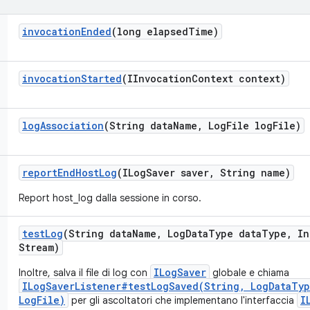
invocation
Ended
(long elapsed
Time)
invocation
Started
(IInvocation
Context context)
log
Association
(String data
Name
,
Log
File log
File)
report
End
Host
Log
(ILog
Saver saver
,
String name)
Report host_log dalla sessione in corso.
test
Log
(String data
Name
,
Log
Data
Type data
Type
,
In
Stream)
ILogSaver
Inoltre, salva il file di log con
globale e chiama
ILogSaverListener#testLogSaved(String, LogDataTyp
LogFile)
I
per gli ascoltatori che implementano l'interfaccia