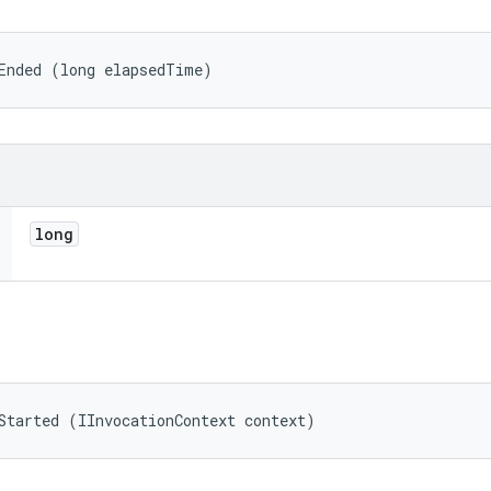
Ended (long elapsedTime)
long
Started (IInvocationContext context)