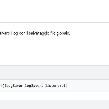
lvare i log con il salvataggio file globale.
er
(ILog
Saver log
Saver
,
listeners)