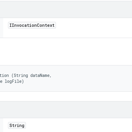
IInvocation
Context
tion (String dataName, 

le logFile)
String