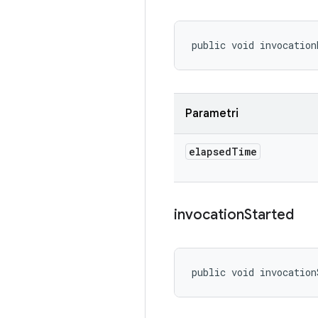
public void invocation
Parametri
elapsed
Time
invocation
Started
public void invocation