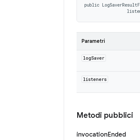
public LogSaverResultF
 liste
Parametri
log
Saver
listeners
Metodi pubblici
invocation
Ended