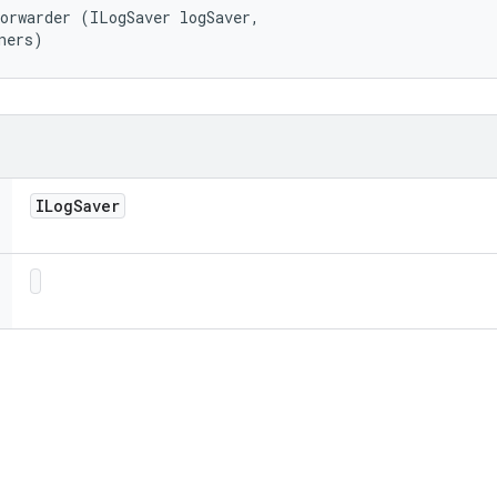
orwarder (ILogSaver logSaver, 

ners)
ILog
Saver