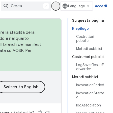
/
Accedi
Su questa pagina
Riepilogo
e la stabilità della
Costruttori
do e nel quarto
pubblici
 Il branch del manifest
Metodi pubblici
cata su AOSP. Per
Costruttori pubblici
LogSaverResultF
orwarder
Metodi pubblici
invocationEnded
invocationStarte
d
logAssociation
 pagina è stata utile?