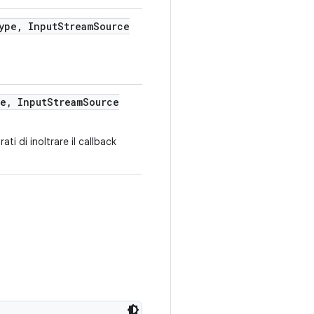
ype
,
Input
Stream
Source
e
,
Input
Stream
Source
ati di inoltrare il callback