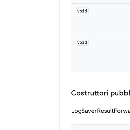
void
void
Costruttori pubbl
Log
Saver
Result
Forwa