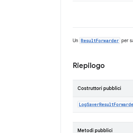
Un
ResultForwarder
per sa
Riepilogo
Costruttori pubblici
Log
Saver
Result
Forward
Metodi pubblici