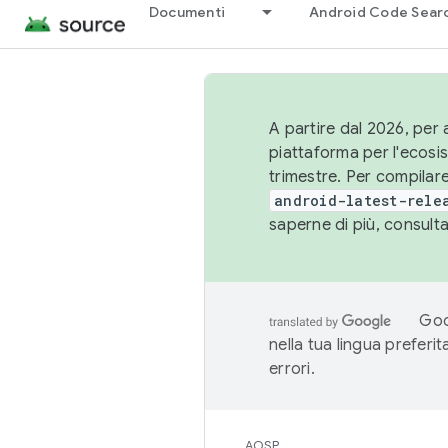
Documenti
Android Code Sear
A partire dal 2026, per a
piattaforma per l'ecos
trimestre. Per compilare
android-latest-rele
saperne di più, consult
Goo
nella tua lingua preferi
errori.
AOSP