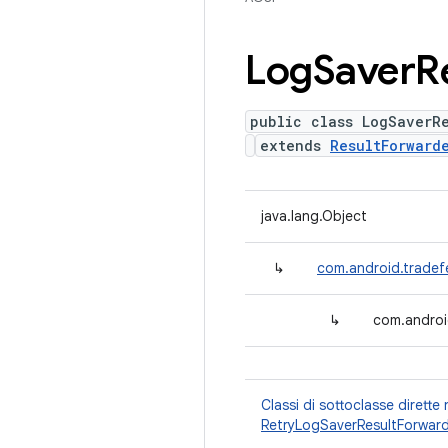
Log
Saver
R
public class LogSaverR
extends
ResultForward
java.lang.Object
↳
com.android.tradefe
↳
com.androi
Classi di sottoclasse dirette
RetryLogSaverResultForwar