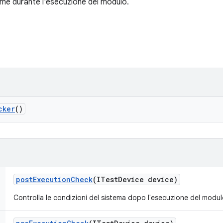
time durante l'esecuzione del modulo.
cker
()
post
Execution
Check
(ITest
Device device)
Controlla le condizioni del sistema dopo l'esecuzione del modulo