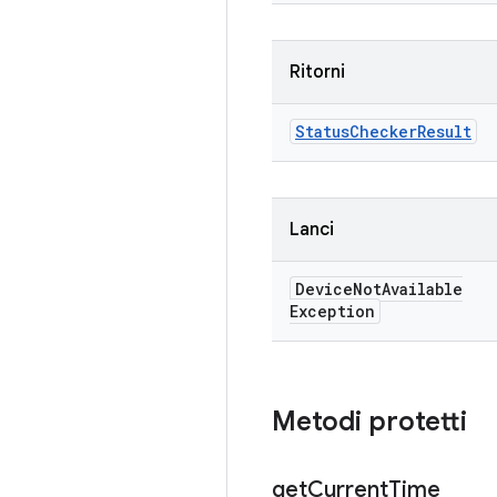
Ritorni
Status
Checker
Result
Lanci
Device
Not
Available
Exception
Metodi protetti
get
Current
Time