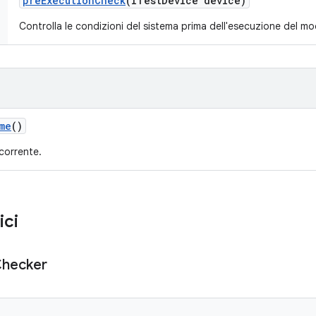
pre
Execution
Check
(ITest
Device device)
Controlla le condizioni del sistema prima dell'esecuzione del mo
me
()
 corrente.
ici
hecker