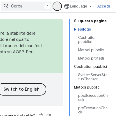
/
Accedi
Su questa pagina
Riepilogo
e la stabilità della
Costruttori
do e nel quarto
pubblici
 Il branch del manifest
Metodi pubblici
cata su AOSP. Per
Metodi protetti
Costruttori pubblici
SystemServerSta
tusChecker
Metodi pubblici
postExecutionCh
eck
preExecutionChe
ck
 pagina è stata utile?