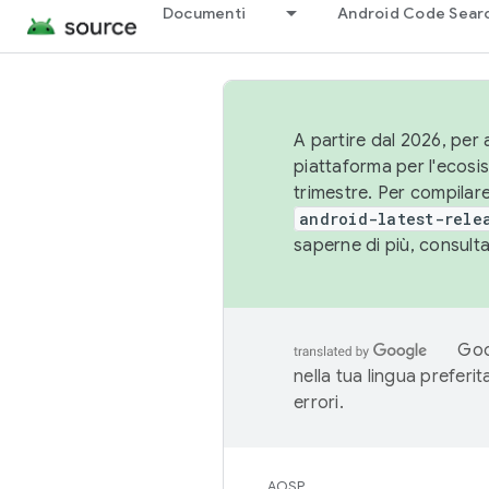
Documenti
Android Code Sear
A partire dal 2026, per a
piattaforma per l'ecos
trimestre. Per compilare
android-latest-rele
saperne di più, consult
Goo
nella tua lingua preferi
errori.
AOSP