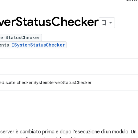
ver
Status
Checker
verStatusChecker
ents
ISystemStatusChecker
ed.suite.checker.SystemServerStatusChecker
m_server è cambiato prima e dopo l'esecuzione di un modulo. Un 