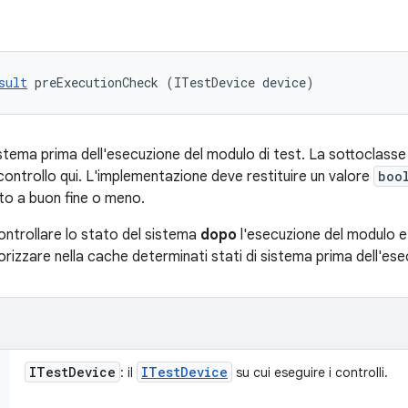
sult
 preExecutionCheck (ITestDevice device)
sistema prima dell'esecuzione del modulo di test. La sottoclass
ontrollo qui. L'implementazione deve restituire un valore
boo
to a buon fine o meno.
ontrollare lo stato del sistema
dopo
l'esecuzione del modulo 
orizzare nella cache determinati stati di sistema prima dell'es
ITest
Device
ITest
Device
: il
su cui eseguire i controlli.