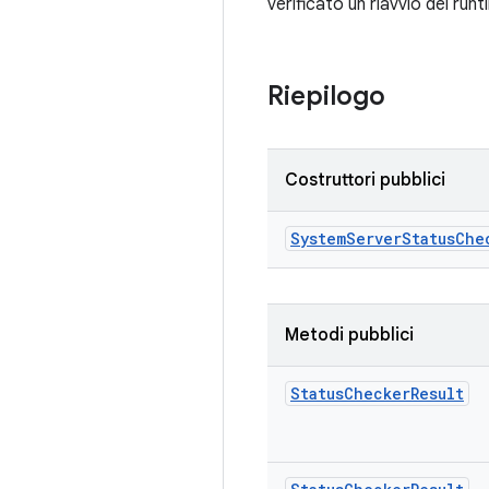
verificato un riavvio del run
Riepilogo
Costruttori pubblici
System
Server
Status
Che
Metodi pubblici
Status
Checker
Result