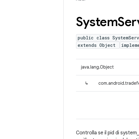
System
Ser
public class SystemSer
extends Object
implem
java.lang.Object
↳
com.android.tradef
Controlla se il pid di syste