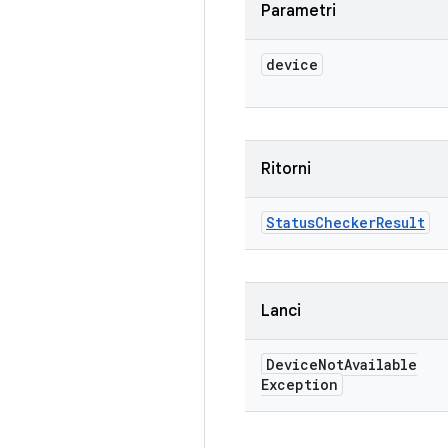
Parametri
device
Ritorni
Status
Checker
Result
Lanci
Device
Not
Available
Exception