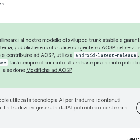
ch
llinearci al nostro modello di sviluppo trunk stabile e garantir
istema, pubblicheremo il codice sorgente su AOSP nel secon
 e contribuire ad AOSP, utilizza
android-latest-release
.
ase
farà sempre riferimento alla release più recente pubbli
a la sezione
Modifiche ad AOSP
.
gle utilizza la tecnologia AI per tradurre i contenuti
ta. Le traduzioni generate dall'AI potrebbero contenere
Questa