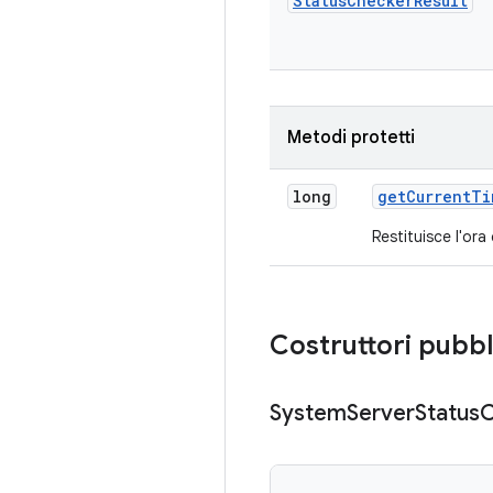
Status
Checker
Result
Metodi protetti
long
get
Current
Ti
Restituisce l'ora
Costruttori pubbl
System
Server
Status
C