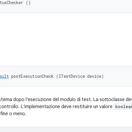
tusChecker ()
sult
 postExecutionCheck (ITestDevice device)
sistema dopo l'esecuzione del modulo di test. La sottoclasse de
controllo. L'implementazione deve restituire un valore
boolea
 fine o meno.