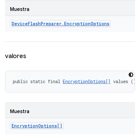
Muestra
Device
Flash
Preparer
.
Encryption
Options
valores
public static final 
EncryptionOptions[]
 values ()
Muestra
Encryption
Options[]