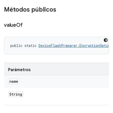
Métodos públicos
value
Of
public static 
DeviceFlashPreparer.EncryptionOption
Parámetros
name
String