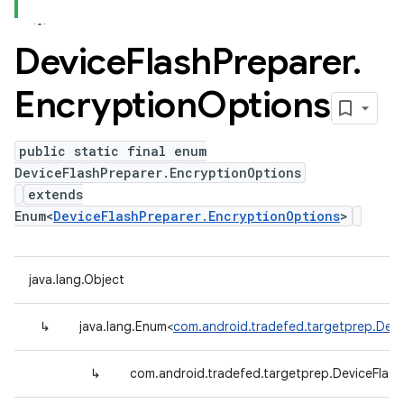
Device
Flash
Preparer
.
Encryption
Options
public static final enum
DeviceFlashPreparer.EncryptionOptions
extends
Enum<
DeviceFlashPreparer.EncryptionOptions
>
java.lang.Object
↳
java.lang.Enum<
com.android.tradefed.targetprep.Devi
↳
com.android.tradefed.targetprep.DeviceFlash