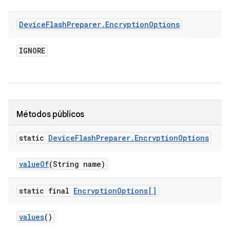
Device
Flash
Preparer
.
Encryption
Options
IGNORE
Métodos públicos
static
Device
Flash
Preparer
.
Encryption
Options
value
Of
(String name)
static final
Encryption
Options[]
values
()