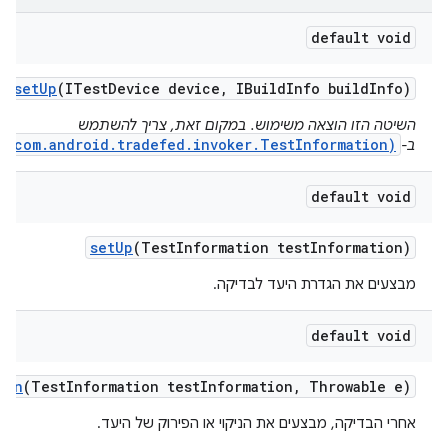
default void
set
Up
(ITest
Device device
,
IBuild
Info build
Info)
השיטה הזו הוצאה משימוש. במקום זאת, צריך להשתמש
p(com.android.tradefed.invoker.TestInformation)
ב-
default void
set
Up
(Test
Information test
Information)
מבצעים את הגדרת היעד לבדיקה.
default void
own
(Test
Information test
Information
,
Throwable e)
אחרי הבדיקה, מבצעים את הניקוי או הפירוק של היעד.