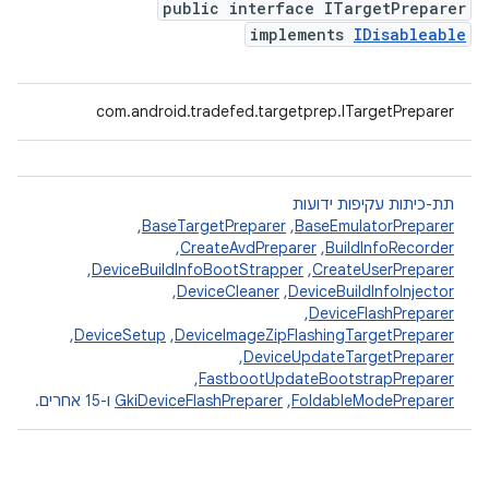
public interface ITargetPreparer
implements
IDisableable
com.android.tradefed.targetprep.ITargetPreparer
תת-כיתות עקיפות ידועות
BaseEmulatorPreparer
,‏
BaseTargetPreparer
,‏
BuildInfoRecorder
,‏
CreateAvdPreparer
,‏
CreateUserPreparer
,‏
DeviceBuildInfoBootStrapper
,‏
DeviceBuildInfoInjector
,‏
DeviceCleaner
,‏
DeviceFlashPreparer
,‏
DeviceImageZipFlashingTargetPreparer
,‏
DeviceSetup
,‏
DeviceUpdateTargetPreparer
,‏
FastbootUpdateBootstrapPreparer
,‏
FoldableModePreparer
,‏
GkiDeviceFlashPreparer
ו-15 אחרים.