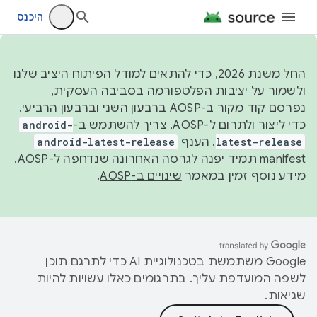
היכנס
החל משנת 2026, כדי להתאים למודל הפיתוח היציב שלנו
ולשמור על יציבות הפלטפורמה בסביבה העסקית,
נפרסם קוד מקור ב-AOSP ברבעון השני וברבעון הרביעי.
כדי ליצור ולתרום ל-AOSP, צריך להשתמש ב-
android-
latest-release
. הענף
android-latest-release
manifest תמיד יפנה לגרסה האחרונה שנדחפה ל-AOSP.
מידע נוסף זמין במאמר
שינויים ב-AOSP
.
‫Google משתמשת בטכנולוגיית AI כדי לתרגם תוכן
לשפה המועדפת עליך. בתרגומים כאלו עשויות להיות
שגיאות.