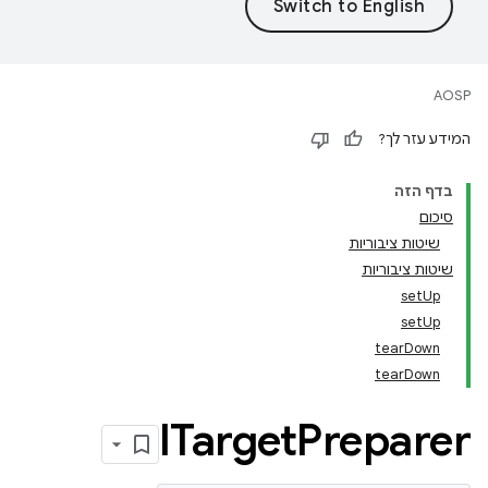
AOSP
המידע עזר לך?
בדף הזה
סיכום
שיטות ציבוריות
שיטות ציבוריות
setUp
setUp
tearDown
tearDown
ITarget
Preparer