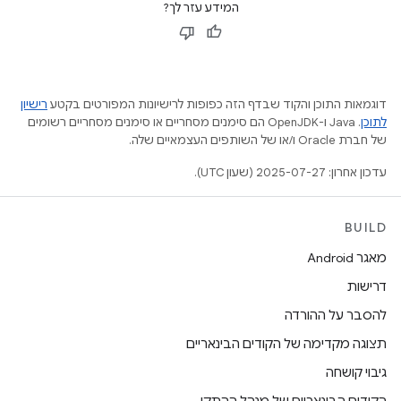
המידע עזר לך?
דוגמאות התוכן והקוד שבדף הזה כפופות לרישיונות המפורטים בקטע
רישיון
לתוכן
.‏ Java ו-OpenJDK הם סימנים מסחריים או סימנים מסחריים רשומים
של חברת Oracle ו/או של השותפים העצמאיים שלה.
עדכון אחרון: 2025-07-27 (שעון UTC).
BUILD
מאגר Android
דרישות
להסבר על ההורדה
תצוגה מקדימה של הקודים הבינאריים
גיבוי קושחה