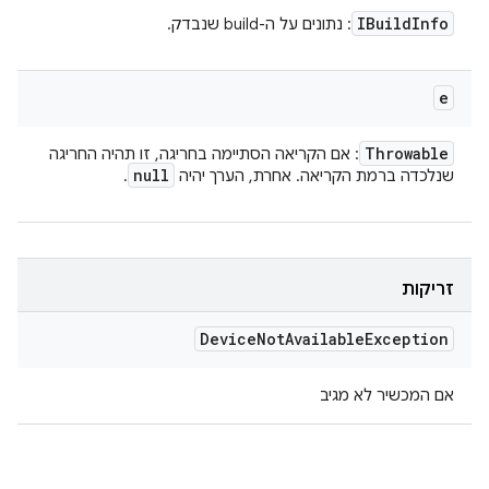
IBuild
Info
: נתונים על ה-build שנבדק.
e
Throwable
: אם הקריאה הסתיימה בחריגה, זו תהיה החריגה
null
שנלכדה ברמת הקריאה. אחרת, הערך יהיה
.
זריקות
Device
Not
Available
Exception
אם המכשיר לא מגיב