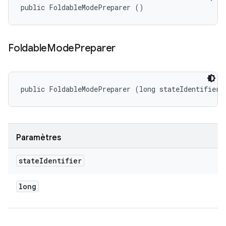
public FoldableModePreparer ()
Foldable
Mode
Preparer
public FoldableModePreparer (long stateIdentifier)
Paramètres
state
Identifier
long