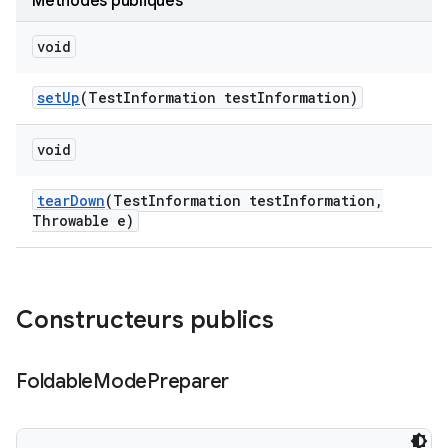
Méthodes publiques
void
set
Up
(Test
Information test
Information)
void
tear
Down
(Test
Information test
Information
,
Throwable e)
Constructeurs publics
Foldable
Mode
Preparer