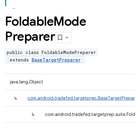
Foldable
Mode
Preparer
public class FoldableModePreparer
extends
BaseTargetPreparer
java.lang.Object
↳
com.android.tradefed.targetprep.BaseTargetPreparer
↳
com.android.tradefed.targetprep.suite.Folda