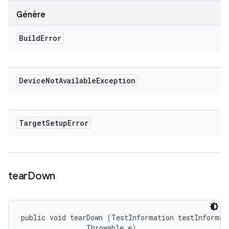
Génère
Build
Error
Device
Not
Available
Exception
Target
Setup
Error
tear
Down
public void tearDown (TestInformation testInformati
                Throwable e)