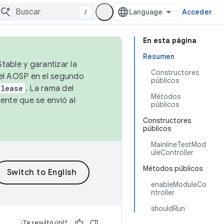
/
Acceder
En esta página
Resumen
table y garantizar la
Constructores
 el AOSP en el segundo
públicos
elease
. La rama del
Métodos
ente que se envió al
públicos
Constructores
públicos
MainlineTestMod
uleController
Métodos públicos
enableModuleCo
ntroller
shouldRun
¿Te resultó útil?