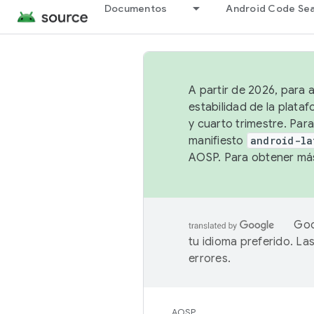
Documentos
Android Code Se
A partir de 2026, para 
estabilidad de la plata
y cuarto trimestre. Para
manifiesto
android-la
AOSP. Para obtener más
Goo
tu idioma preferido. L
errores.
AOSP