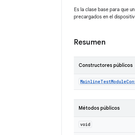
Es la clase base para que u
precargados en el dispositi
Resumen
Constructores públicos
Mainline
Test
Module
Con
Métodos públicos
void