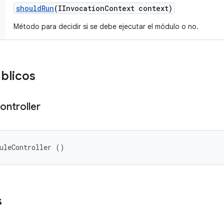
should
Run
(IInvocation
Context context)
Método para decidir si se debe ejecutar el módulo o no.
blicos
ontroller
uleController ()
s