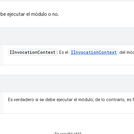
ebe ejecutar el módulo o no.
IInvocation
Context
IInvocation
Context
: Es el
del mód
Es verdadero si se debe ejecutar el módulo; de lo contrario, es f
¿Te resultó útil?