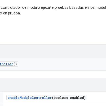
n controlador de módulo ejecute pruebas basadas en los módulos
vo en prueba.
troller
()
enable
Module
Controller
(boolean enabled)