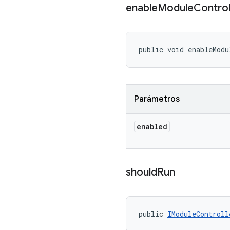
enable
Module
Control
public void enableModu
Parámetros
enabled
should
Run
public 
IModuleControll