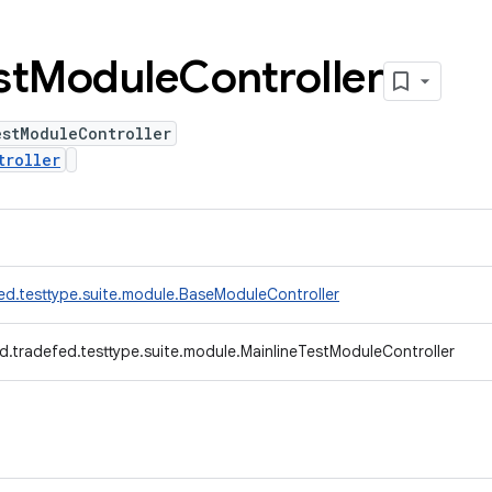
st
Module
Controller
estModuleController
troller
ed.testtype.suite.module.BaseModuleController
d.tradefed.testtype.suite.module.MainlineTestModuleController