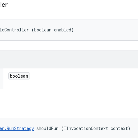
ler
leController (boolean enabled)
boolean
er.RunStrategy
 shouldRun (IInvocationContext context)