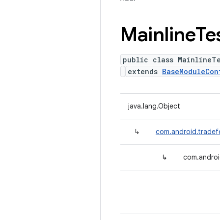
Mainline
Te
public class MainlineT
extends
BaseModuleCon
java.lang.Object
↳
com.android.tradef
↳
com.androi