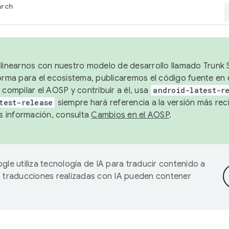
arch
alinearnos con nuestro modelo de desarrollo llamado Trunk S
forma para el ecosistema, publicaremos el código fuente en
 compilar el AOSP y contribuir a él, usa
android-latest-r
test-release
siempre hará referencia a la versión más reci
 información, consulta
Cambios en el AOSP
.
gle utiliza tecnología de IA para traducir contenido a
as traducciones realizadas con IA pueden contener