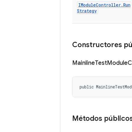
IModule
Controller
.
Run
Strategy
Constructores pú
Mainline
Test
Module
C
public MainlineTestMod
Métodos público