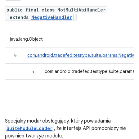
public final class NotMultiAbiHandler
extends
NegativeHandler
java.lang.Object
↳
com.android.tradefed.testtype.suite.params.Negative
↳
com.android.tradefed.testtype.suite.params.N
Specjalny moduł obsługujący, który powiadamia
SuiteModuleLoader
, że interfejs API pomocniczy nie
powinien tworzyć modułu.