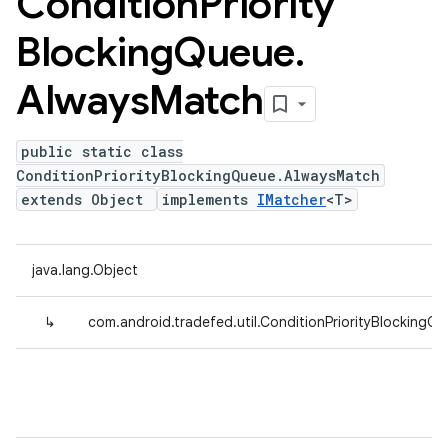
Condition
Priority
Blocking
Queue
.
Always
Match
public static class
ConditionPriorityBlockingQueue.AlwaysMatch
extends Object
implements
IMatcher
<T>
java.lang.Object
↳
com.android.tradefed.util.ConditionPriorityBlocking