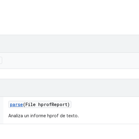
)
parse
(File hprof
Report)
Analiza un informe hprof de texto.