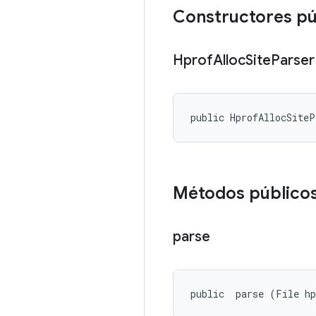
Constructores pú
Hprof
Alloc
Site
Parser
public HprofAllocSite
Métodos público
parse
public 
 parse (File hp