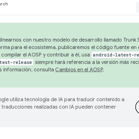
arch
alinearnos con nuestro modelo de desarrollo llamado Trunk S
forma para el ecosistema, publicaremos el código fuente en
 compilar el AOSP y contribuir a él, usa
android-latest-r
test-release
siempre hará referencia a la versión más reci
 información, consulta
Cambios en el AOSP
.
gle utiliza tecnología de IA para traducir contenido a
as traducciones realizadas con IA pueden contener