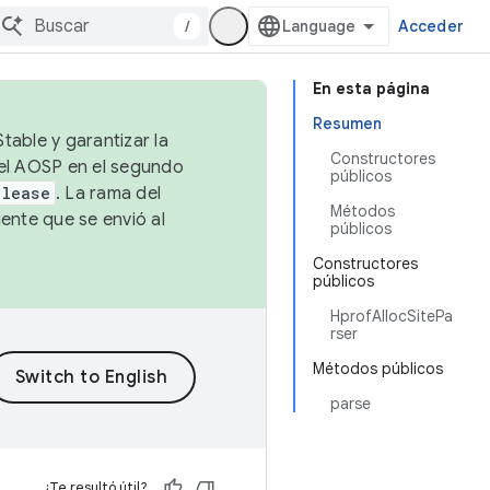
/
Acceder
En esta página
Resumen
table y garantizar la
Constructores
 el AOSP en el segundo
públicos
elease
. La rama del
Métodos
ente que se envió al
públicos
Constructores
públicos
HprofAllocSitePa
rser
Métodos públicos
parse
¿Te resultó útil?