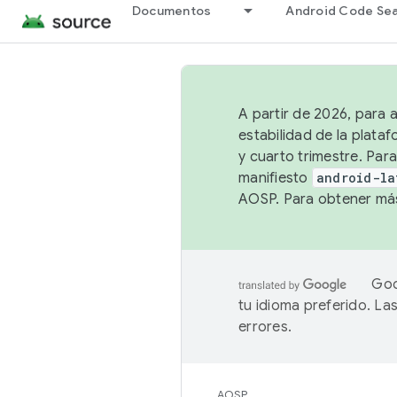
Documentos
Android Code Se
A partir de 2026, para 
estabilidad de la plata
y cuarto trimestre. Para
manifiesto
android-la
AOSP. Para obtener más
Goo
tu idioma preferido. L
errores.
AOSP