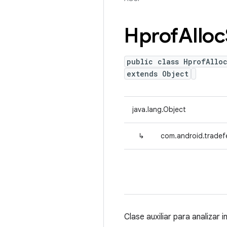
Hprof
Alloc
public class HprofAlloc
extends Object
java.lang.Object
↳
com.android.tradefe
Clase auxiliar para analizar