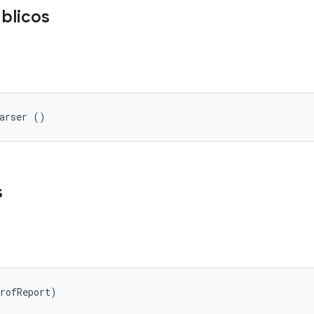
blicos
Parser ()
s
rofReport)