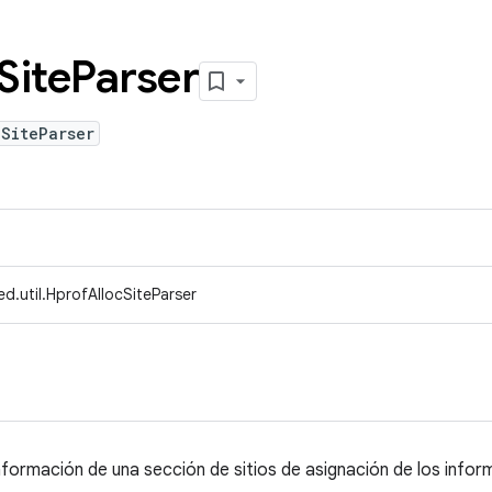
Site
Parser
SiteParser
d.util.HprofAllocSiteParser
 información de una sección de sitios de asignación de los infor