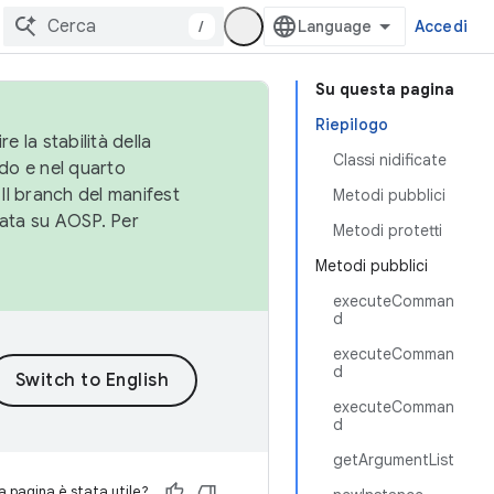
/
Accedi
Su questa pagina
Riepilogo
e la stabilità della
Classi nidificate
do e nel quarto
 Il branch del manifest
Metodi pubblici
cata su AOSP. Per
Metodi protetti
Metodi pubblici
executeComman
d
executeComman
d
executeComman
d
getArgumentList
 pagina è stata utile?