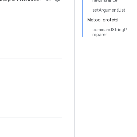
newInstance
setArgumentList
Metodi protetti
commandStringP
reparer