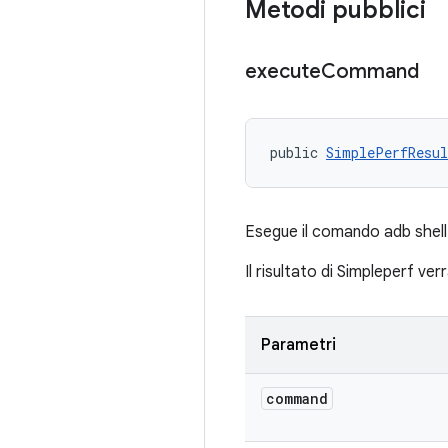
Metodi pubblici
execute
Command
public 
SimplePerfResul
Esegue il comando adb shell 
Il risultato di Simpleperf ve
Parametri
command