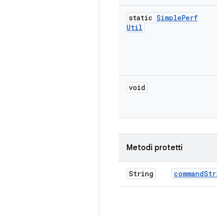
static
Simple
Perf
Util
void
Metodi protetti
String
command
Str