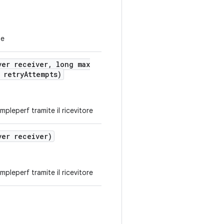
te
ver receiver
,
long max
 retry
Attempts)
impleperf tramite il ricevitore
ver receiver)
impleperf tramite il ricevitore