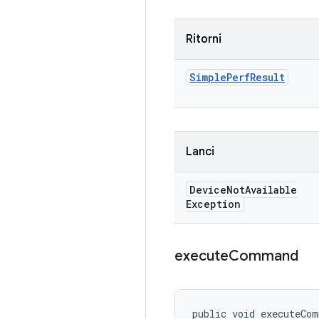
Ritorni
Simple
Perf
Result
Lanci
Device
Not
Available
Exception
execute
Command
public void executeCom