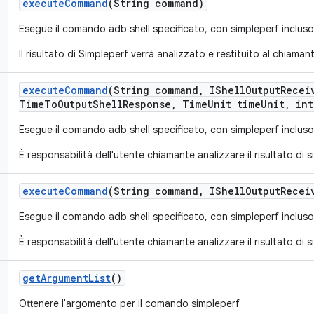
execute
Command
(String command)
Esegue il comando adb shell specificato, con simpleperf incluso
Il risultato di Simpleperf verrà analizzato e restituito al chiaman
execute
Command
(String command
,
IShell
Output
Recei
Time
To
Output
Shell
Response
,
Time
Unit time
Unit
,
int
Esegue il comando adb shell specificato, con simpleperf incluso
È responsabilità dell'utente chiamante analizzare il risultato di s
execute
Command
(String command
,
IShell
Output
Recei
Esegue il comando adb shell specificato, con simpleperf incluso
È responsabilità dell'utente chiamante analizzare il risultato di s
get
Argument
List
()
Ottenere l'argomento per il comando simpleperf