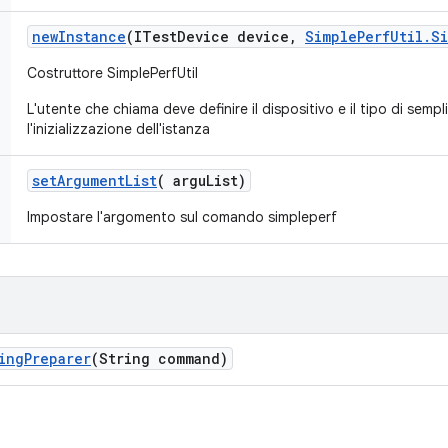
new
Instance
(ITest
Device device
,
Simple
Perf
Util
.
S
Costruttore SimplePerfUtil
L'utente che chiama deve definire il dispositivo e il tipo di semp
l'inizializzazione dell'istanza
set
Argument
List
(
argu
List)
Impostare l'argomento sul comando simpleperf
ing
Preparer
(String command)