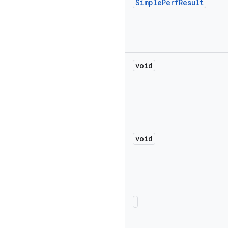
Simple
Perf
Result
void
void