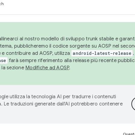
ch
llinearci al nostro modello di sviluppo trunk stabile e garantir
istema, pubblicheremo il codice sorgente su AOSP nel secon
 e contribuire ad AOSP, utilizza
android-latest-release
.
ase
farà sempre riferimento alla release più recente pubbli
a la sezione
Modifiche ad AOSP
.
gle utilizza la tecnologia AI per tradurre i contenuti
ta. Le traduzioni generate dall'AI potrebbero contenere
Questa