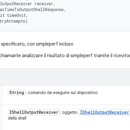
OutputReceiver receiver, 

axTimeToOutputShellResponse, 

it timeUnit, 

tryAttempts)
specificato, con simpleperf incluso
chiamante analizzare il risultato di simpleperf tramite il ricevito
String
: comando da eseguire sul dispositivo
IShell
Output
Receiver
IShell
Output
Receiver
: oggetto
della shell