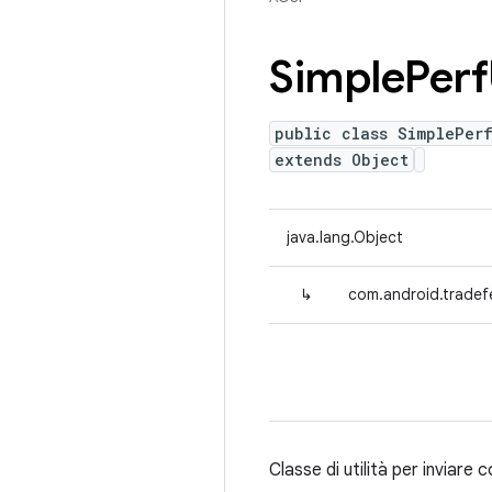
Simple
Perf
public class SimplePerf
extends Object
java.lang.Object
↳
com.android.tradefe
Classe di utilità per inviare 