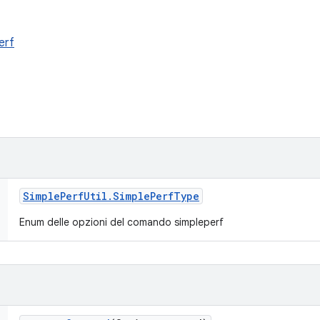
erf
Simple
Perf
Util
.
Simple
Perf
Type
Enum delle opzioni del comando simpleperf