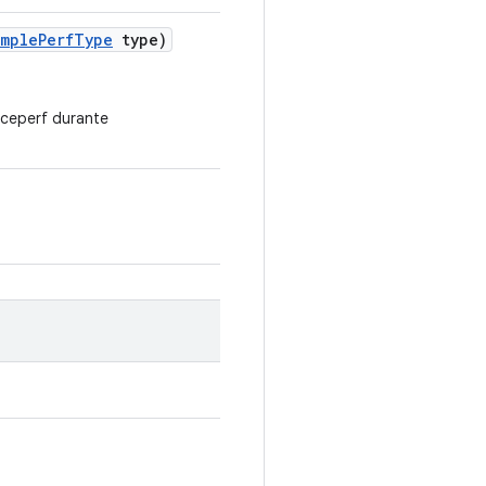
imple
Perf
Type
type)
liceperf durante