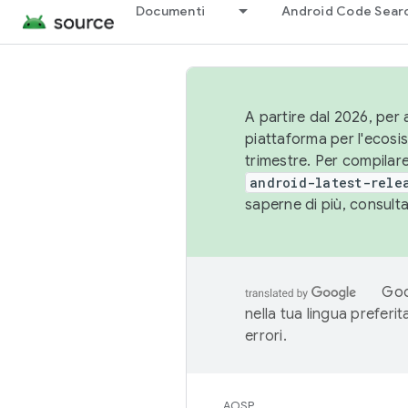
Documenti
Android Code Sear
A partire dal 2026, per a
piattaforma per l'ecos
trimestre. Per compilare
android-latest-rele
saperne di più, consult
Goo
nella tua lingua preferi
errori.
AOSP