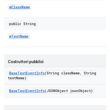
m
Class
Name
public String
m
Test
Name
Costruttori pubblici
Base
Test
Event
Info
(String class
Name
,
String
test
Name)
Base
Test
Event
Info
(JSONObject json
Object)