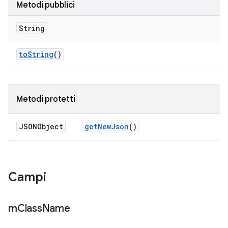
Metodi pubblici
String
to
String
()
Metodi protetti
JSONObject
get
New
Json
()
Campi
m
Class
Name