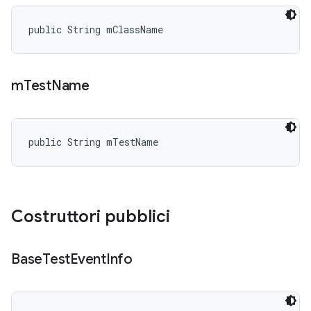
public String mClassName
m
Test
Name
public String mTestName
Costruttori pubblici
Base
Test
Event
Info