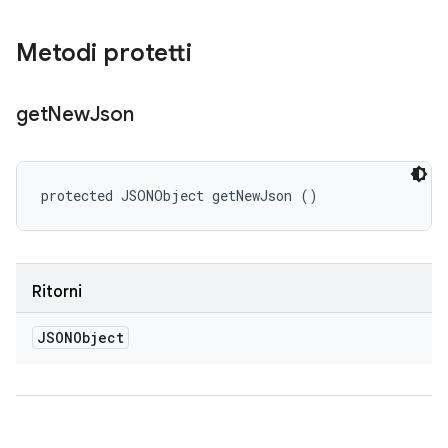
Metodi protetti
get
New
Json
protected JSONObject getNewJson ()
Ritorni
JSONObject