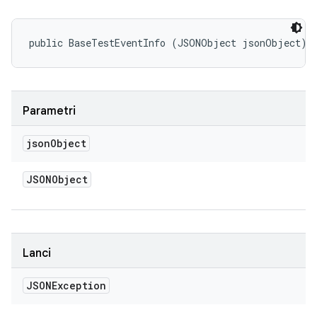
public BaseTestEventInfo (JSONObject jsonObject)
Parametri
json
Object
JSONObject
Lanci
JSONException