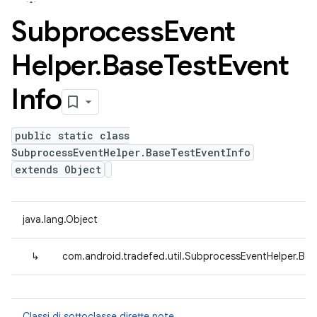
Subprocess
Event
Helper
.
Base
Test
Event
Info
public static class
SubprocessEventHelper.BaseTestEventInfo
extends Object
java.lang.Object
↳
com.android.tradefed.util.SubprocessEventHelper.Bas
Classi di sottoclasse dirette note