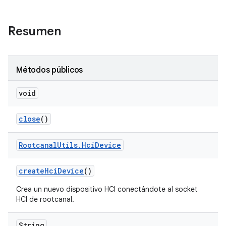
Resumen
Métodos públicos
void
close
()
Rootcanal
Utils
.
Hci
Device
create
Hci
Device
()
Crea un nuevo dispositivo HCI conectándote al socket
HCI de rootcanal.
String