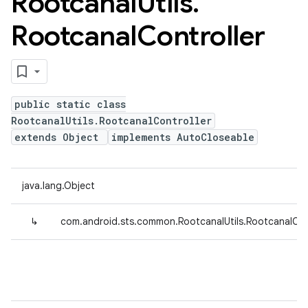
Rootcanal
Utils
.
Rootcanal
Controller
public static class
RootcanalUtils.RootcanalController
extends Object
implements AutoCloseable
java.lang.Object
↳
com.android.sts.common.RootcanalUtils.RootcanalCon