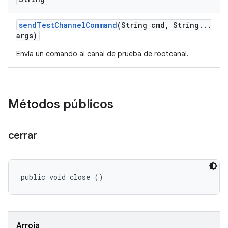
send
Test
Channel
Command
(String cmd
,
String
.
.
.
args)
Envía un comando al canal de prueba de rootcanal.
Métodos públicos
cerrar
public void close ()
Arroja