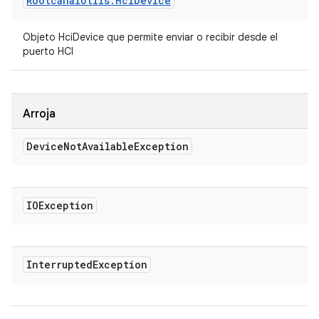
Rootcanal
Utils
.
Hci
Device
Objeto HciDevice que permite enviar o recibir desde el
puerto HCI
Arroja
Device
Not
Available
Exception
IOException
Interrupted
Exception