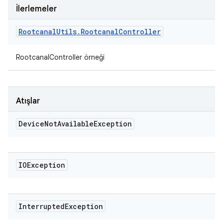
İlerlemeler
Rootcanal
Utils
.
Rootcanal
Controller
RootcanalController örneği
Atışlar
Device
Not
Available
Exception
IOException
Interrupted
Exception