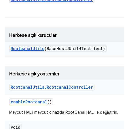
Herkese açık kurucular
Rootcanal
Utils
(Base
Host
JUnit4Test test)
Herkese açık yöntemler
Rootcanal
Utils
.
Rootcanal
Controller
enable
Rootcanal
()
Mevcut HAL'i mevcut cihazda RootCanal HAL ile değiştirin.
void