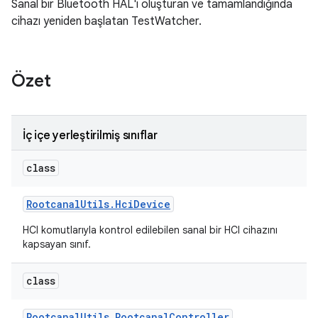
Sanal bir Bluetooth HAL'i oluşturan ve tamamlandığında
cihazı yeniden başlatan TestWatcher.
Özet
İç içe yerleştirilmiş sınıflar
class
Rootcanal
Utils
.
Hci
Device
HCI komutlarıyla kontrol edilebilen sanal bir HCI cihazını
kapsayan sınıf.
class
Rootcanal
Utils
.
Rootcanal
Controller