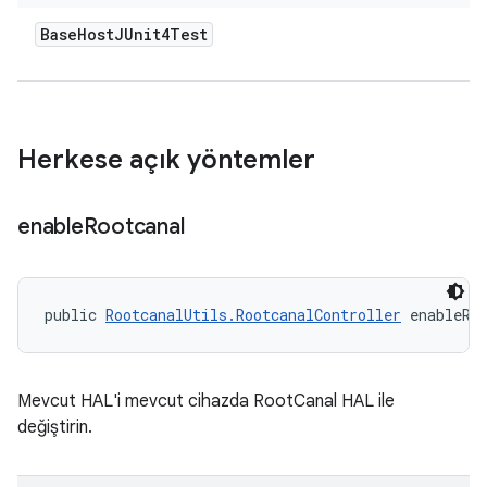
Base
Host
JUnit4Test
Herkese açık yöntemler
enable
Rootcanal
public 
RootcanalUtils.RootcanalController
 enableRo
Mevcut HAL'i mevcut cihazda RootCanal HAL ile
değiştirin.