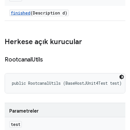
finished
(Description d)
Herkese açık kurucular
Rootcanal
Utils
public RootcanalUtils (BaseHostJUnit4Test test)
Parametreler
test