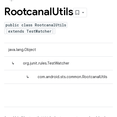
Rootcanal
Utils
public class RootcanalUtils
extends TestWatcher
java.lang.Object
↳
org.junit.rules.TestWatcher
↳
com.android.sts.common.RootcanalUtils