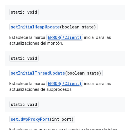
static void
set
Initial
Heap
Update
(boolean state)
ERROR(/Client)
Establece la marca
inicial para las
actualizaciones del montón.
static void
set
Initial
Thread
Update
(boolean state)
ERROR(/Client)
Establece la marca
inicial para las
actualizaciones de subprocesos.
static void
set
Jdwp
Proxy
Port
(int port)
Establece el puerto que usa el servicio de proxy de jdwp.