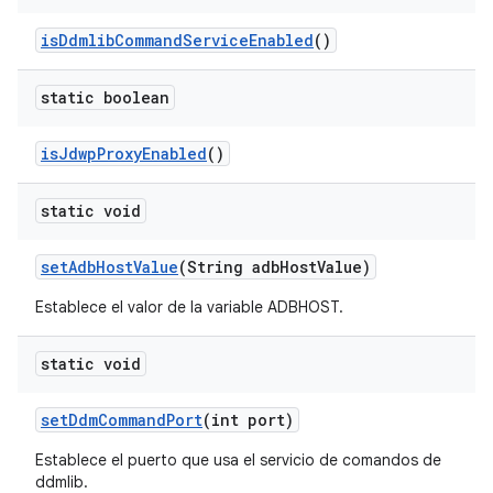
is
Ddmlib
Command
Service
Enabled
()
static boolean
is
Jdwp
Proxy
Enabled
()
static void
set
Adb
Host
Value
(String adb
Host
Value)
Establece el valor de la variable ADBHOST.
static void
set
Ddm
Command
Port
(int port)
Establece el puerto que usa el servicio de comandos de
ddmlib.