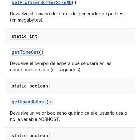
get
Profiler
Buffer
Size
Mb
()
Devuelve el tamaño del búfer del generador de perfiles
(en megabytes).
static int
get
Time
Out
()
Devuelve el tiempo de espera que se usará en las
conexiones de adb (milisegundos).
static boolean
get
Use
Adb
Host
()
Devuelve un valor booleano que indica si el usuario usa o
no la variable ADBHOST.
static boolean