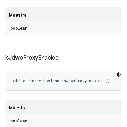
Muestra
boolean
is
Jdwp
Proxy
Enabled
public static boolean isJdwpProxyEnabled ()
Muestra
boolean