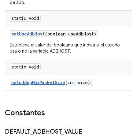
de adb.
static void
set
Use
Adb
Host
(boolean use
Adb
Host)
Establece el valor del booleano que indica si el usuario
usa o no la variable ADBHOST.
static void
sets
Jdwp
Max
Packet
Size
(int size)
Constantes
DEFAULT
_
ADBHOST
_
VALUE