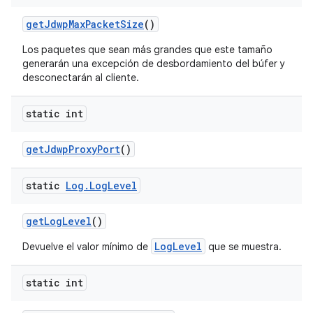
get
Jdwp
Max
Packet
Size
()
Los paquetes que sean más grandes que este tamaño
generarán una excepción de desbordamiento del búfer y
desconectarán al cliente.
static int
get
Jdwp
Proxy
Port
()
static
Log
.
Log
Level
get
Log
Level
()
LogLevel
Devuelve el valor mínimo de
que se muestra.
static int