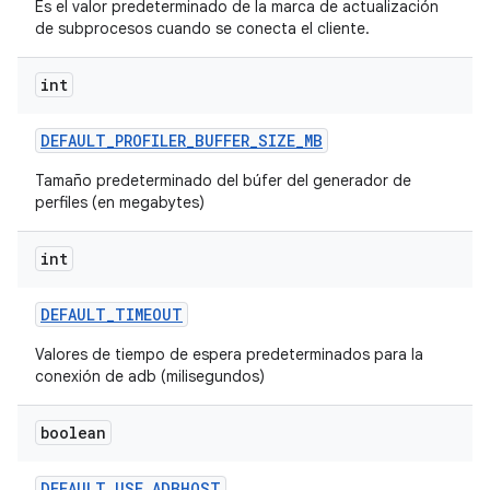
Es el valor predeterminado de la marca de actualización
de subprocesos cuando se conecta el cliente.
int
DEFAULT
_
PROFILER
_
BUFFER
_
SIZE
_
MB
Tamaño predeterminado del búfer del generador de
perfiles (en megabytes)
int
DEFAULT
_
TIMEOUT
Valores de tiempo de espera predeterminados para la
conexión de adb (milisegundos)
boolean
DEFAULT
_
USE
_
ADBHOST