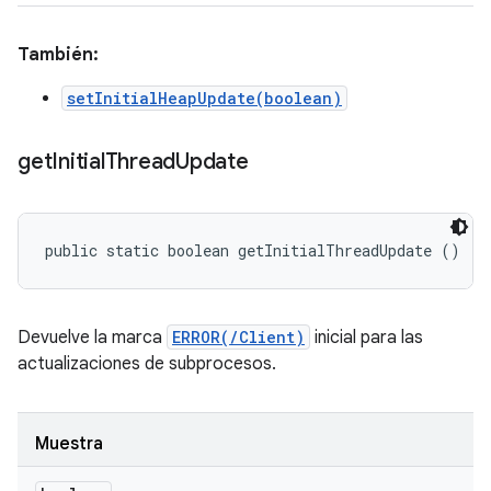
También:
setInitialHeapUpdate(boolean)
get
Initial
Thread
Update
public static boolean getInitialThreadUpdate ()
Devuelve la marca
ERROR(/Client)
inicial para las
actualizaciones de subprocesos.
Muestra