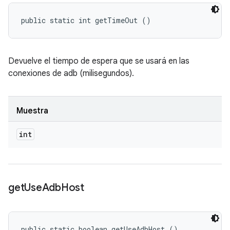
public static int getTimeOut ()
Devuelve el tiempo de espera que se usará en las
conexiones de adb (milisegundos).
Muestra
int
get
Use
Adb
Host
public static boolean getUseAdbHost ()