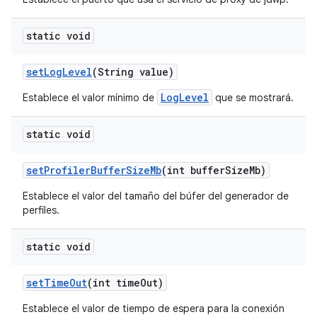
static void
set
Log
Level
(String value)
LogLevel
Establece el valor mínimo de
que se mostrará.
static void
set
Profiler
Buffer
Size
Mb
(int buffer
Size
Mb)
Establece el valor del tamaño del búfer del generador de
perfiles.
static void
set
Time
Out
(int time
Out)
Establece el valor de tiempo de espera para la conexión