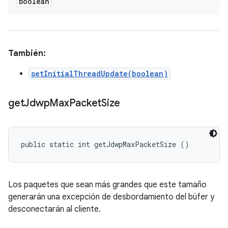
boolean
También:
setInitialThreadUpdate(boolean)
get
Jdwp
Max
Packet
Size
public static int getJdwpMaxPacketSize ()
Los paquetes que sean más grandes que este tamaño
generarán una excepción de desbordamiento del búfer y
desconectarán al cliente.