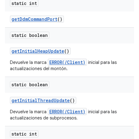
static int
get
Ddm
Command
Port
()
static boolean
get
Initial
Heap
Update
()
ERROR(/Client)
Devuelve la marca
inicial para las
actualizaciones del montón.
static boolean
get
Initial
Thread
Update
()
ERROR(/Client)
Devuelve la marca
inicial para las
actualizaciones de subprocesos.
static int