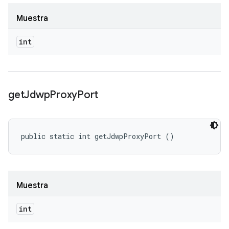
Muestra
int
get
Jdwp
Proxy
Port
public static int getJdwpProxyPort ()
Muestra
int