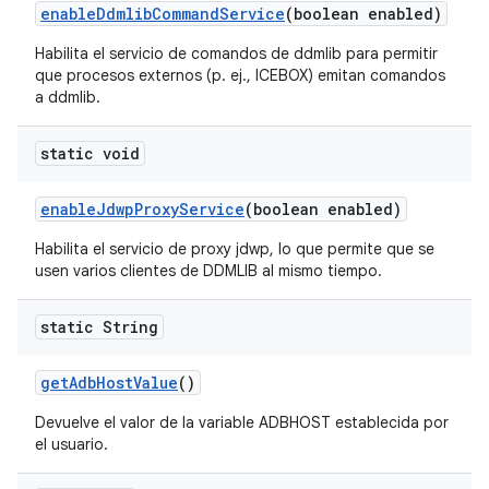
enable
Ddmlib
Command
Service
(boolean enabled)
Habilita el servicio de comandos de ddmlib para permitir
que procesos externos (p. ej., ICEBOX) emitan comandos
a ddmlib.
static void
enable
Jdwp
Proxy
Service
(boolean enabled)
Habilita el servicio de proxy jdwp, lo que permite que se
usen varios clientes de DDMLIB al mismo tiempo.
static String
get
Adb
Host
Value
()
Devuelve el valor de la variable ADBHOST establecida por
el usuario.