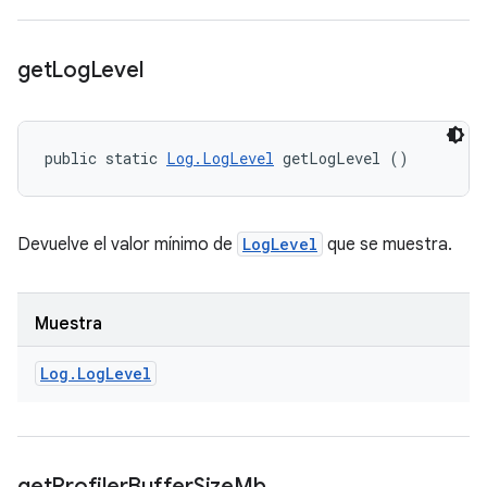
get
Log
Level
public static 
Log.LogLevel
 getLogLevel ()
Devuelve el valor mínimo de
LogLevel
que se muestra.
Muestra
Log
.
Log
Level
get
Profiler
Buffer
Size
Mb