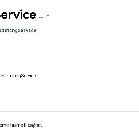
ervice
ListingService
FileListingService
leme hizmeti sağlar.