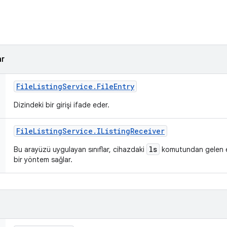
ar
File
Listing
Service
.
File
Entry
Dizindeki bir girişi ifade eder.
File
Listing
Service
.
IListing
Receiver
ls
Bu arayüzü uygulayan sınıflar, cihazdaki
komutundan gelen e
bir yöntem sağlar.