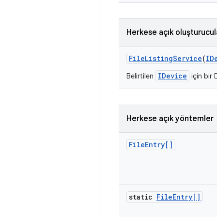
Herkese açık oluşturucul
File
Listing
Service
(
ID
IDevice
Belirtilen
için bir
Herkese açık yöntemler
File
Entry[]
static
File
Entry[]