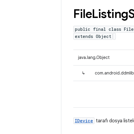
File
Listing
S
public final class File
extends Object
java.lang.Object
↳
com.android.ddmlib.
IDevice
tarafı dosya liste