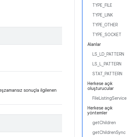
TYPE_FILE
TYPE_LINK
TYPE_OTHER
TYPE_SOCKET
Alanlar
LS_LD_PATTERN
LS_L_PATTERN
STAT_PATTERN
Herkese açık
oluşturucular
şzamansız sonuçla ilgilenen
FileListingService
Herkese açık
yöntemler
getChildren
getChildrenSync