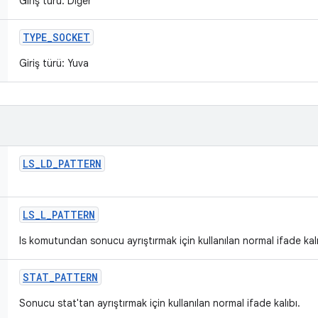
Giriş türü: Diğer
TYPE
_
SOCKET
Giriş türü: Yuva
LS
_
LD
_
PATTERN
LS
_
L
_
PATTERN
ls komutundan sonucu ayrıştırmak için kullanılan normal ifade kalı
STAT
_
PATTERN
Sonucu stat'tan ayrıştırmak için kullanılan normal ifade kalıbı.