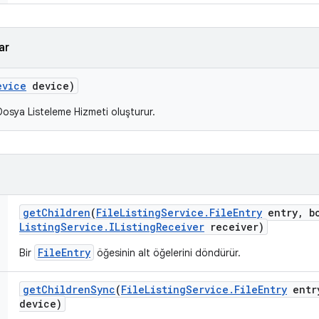
ar
evice
device)
 Dosya Listeleme Hizmeti oluşturur.
get
Children
(
File
Listing
Service
.
File
Entry
entry
,
bo
Listing
Service
.
IListing
Receiver
receiver)
FileEntry
Bir
öğesinin alt öğelerini döndürür.
get
Children
Sync
(
File
Listing
Service
.
File
Entry
entr
device)