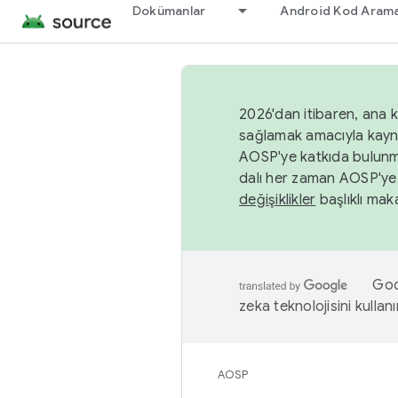
Dokümanlar
Android Kod Arama
2026'dan itibaren, ana k
sağlamak amacıyla kayn
AOSP'ye katkıda bulunm
dalı her zaman AOSP'ye 
değişiklikler
başlıklı maka
Goog
zeka teknolojisini kullanı
AOSP