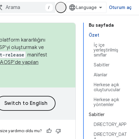
/
Oturum aç
Bu sayfada
Özet
latform kararlılığını
İç içe
SP'yi oluşturmak ve
yerleştirilmiş
t-release
manifest
sınıflar
n
AOSP'de yapılan
Sabitler
Alanlar
Herkese açık
oluşturucular
Herkese açık
yöntemler
Sabitler
DIRECTORY_APP
 size yardımcı oldu mu?
DIRECTORY_DAT