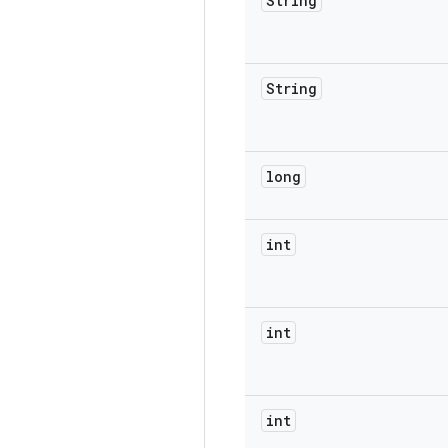
String
String
long
int
int
int