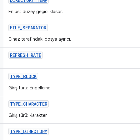
DIRECTORY
_
TEMP
En üst düzey geçici klasör.
FILE
_
SEPARATOR
Cihaz tarafındaki dosya ayırıcı.
REFRESH
_
RATE
TYPE
_
BLOCK
Giriş türü: Engelleme
TYPE
_
CHARACTER
Giriş türü: Karakter
TYPE
_
DIRECTORY