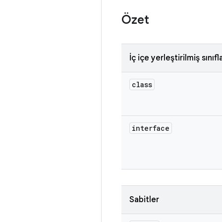
Özet
İç içe yerleştirilmiş sınıfl
class
interface
Sabitler