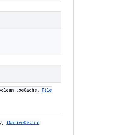
olean use
Cache
,
File
y
,
INative
Device