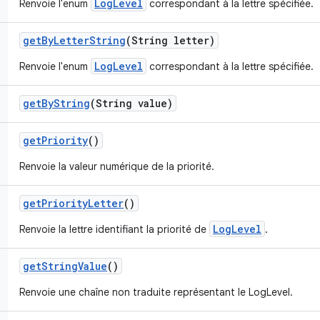
LogLevel
Renvoie l'enum
correspondant à la lettre spécifiée.
get
By
Letter
String
(String letter)
LogLevel
Renvoie l'enum
correspondant à la lettre spécifiée.
get
By
String
(String value)
get
Priority
()
Renvoie la valeur numérique de la priorité.
get
Priority
Letter
()
LogLevel
Renvoie la lettre identifiant la priorité de
.
get
String
Value
()
Renvoie une chaîne non traduite représentant le LogLevel.