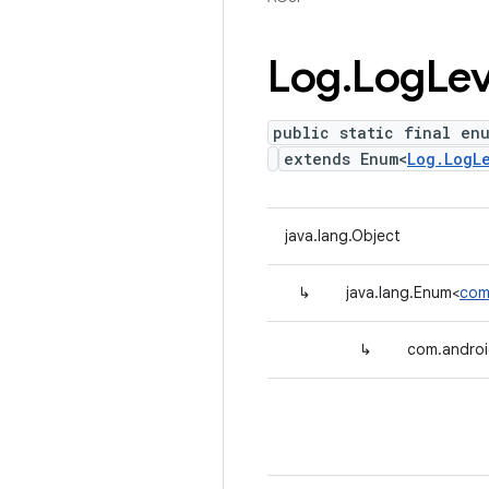
Log
.
Log
Lev
public static final en
extends Enum<
Log.LogL
java.lang.Object
↳
java.lang.Enum<
com
↳
com.androi