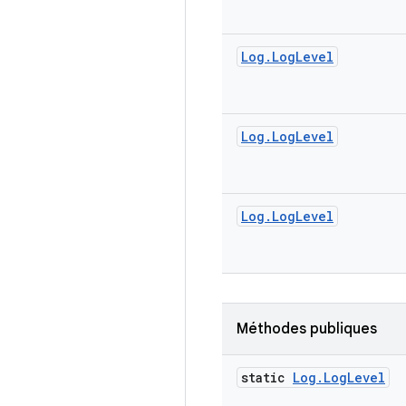
Log
.
Log
Level
Log
.
Log
Level
Log
.
Log
Level
Méthodes publiques
static
Log
.
Log
Level