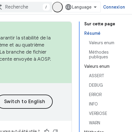
/
Connexion
Sur cette page
Résumé
antir la stabilité de la
Valeurs enum
ème et au quatrième
 La branche de fichier
Méthodes
publiques
récente envoyée à AOSP.
Valeurs enum
ASSERT
DEBUG
ERROR
INFO
VERBOSE
WARN
 vous a-t-il été utile ?