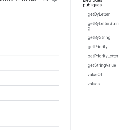
Méthodes
publiques
getByLetter
getByLetterStrin
g
getByString
getPriority
getPriorityLetter
getStringValue
valueOf
values