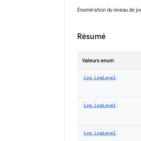
Énumération du niveau de jou
Résumé
Valeurs enum
Log
.
Log
Level
Log
.
Log
Level
Log
.
Log
Level