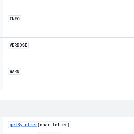
INFO
VERBOSE
WARN
get
By
Letter
(char letter)