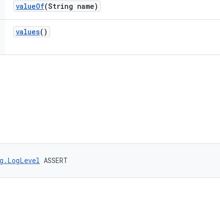
value
Of
(String name)
values
()
g.LogLevel
 ASSERT