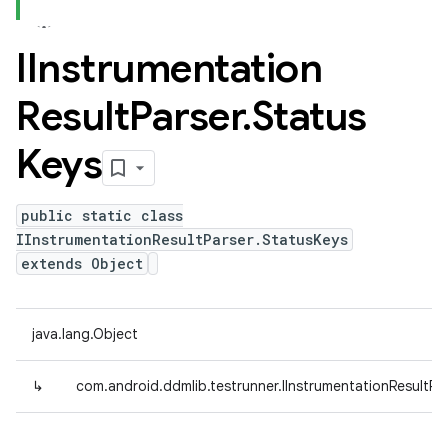
IInstrumentation
Result
Parser
.
Status
Keys
public static class
IInstrumentationResultParser.StatusKeys
extends Object
java.lang.Object
↳
com.android.ddmlib.testrunner.IInstrumentationResultPa