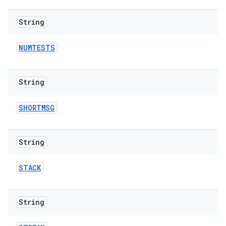
String
NUMTESTS
String
SHORTMSG
String
STACK
String