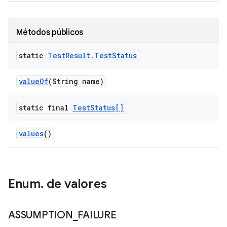
Métodos públicos
static
Test
Result
.
Test
Status
value
Of
(String name)
static final
Test
Status[]
values
()
Enum
.
de valores
ASSUMPTION
_
FAILURE