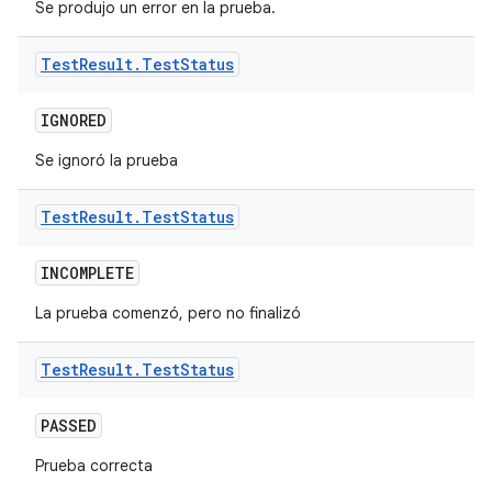
Se produjo un error en la prueba.
Test
Result
.
Test
Status
IGNORED
Se ignoró la prueba
Test
Result
.
Test
Status
INCOMPLETE
La prueba comenzó, pero no finalizó
Test
Result
.
Test
Status
PASSED
Prueba correcta