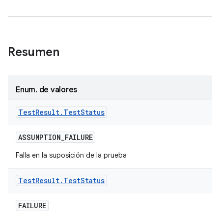
Resumen
Enum
.
de valores
Test
Result
.
Test
Status
ASSUMPTION
_
FAILURE
Falla en la suposición de la prueba
Test
Result
.
Test
Status
FAILURE