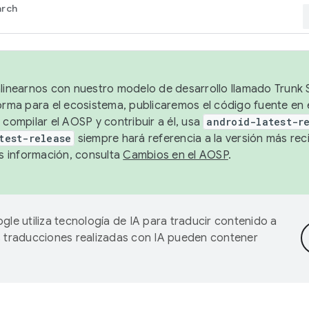
arch
alinearnos con nuestro modelo de desarrollo llamado Trunk S
forma para el ecosistema, publicaremos el código fuente en
 compilar el AOSP y contribuir a él, usa
android-latest-r
test-release
siempre hará referencia a la versión más reci
 información, consulta
Cambios en el AOSP
.
gle utiliza tecnología de IA para traducir contenido a
as traducciones realizadas con IA pueden contener