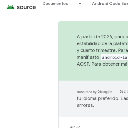
Documentos
Android Code Se
A partir de 2026, para 
estabilidad de la plata
y cuarto trimestre. Para
manifiesto
android-la
AOSP. Para obtener más
Goo
tu idioma preferido. L
errores.
AOSP