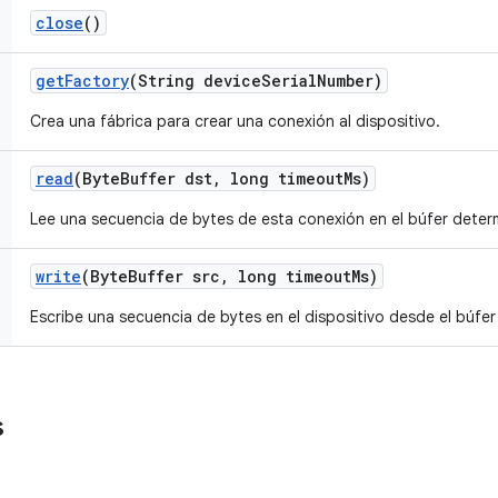
close
()
get
Factory
(String device
Serial
Number)
Crea una fábrica para crear una conexión al dispositivo.
read
(Byte
Buffer dst
,
long timeout
Ms)
Lee una secuencia de bytes de esta conexión en el búfer deter
write
(Byte
Buffer src
,
long timeout
Ms)
Escribe una secuencia de bytes en el dispositivo desde el búfe
s