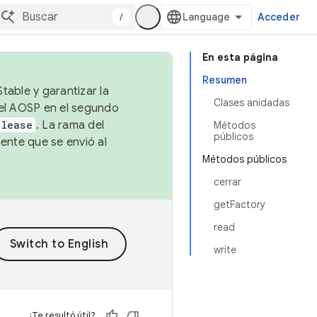
/
Acceder
En esta página
Resumen
table y garantizar la
Clases anidadas
 el AOSP en el segundo
elease
. La rama del
Métodos
públicos
ente que se envió al
Métodos públicos
cerrar
getFactory
read
write
¿Te resultó útil?