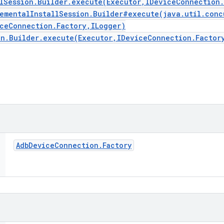
llSession.Builder.execute(Executor,IDeviceConnection
rementalInstallSession.Builder#execute(java.util.conc
iceConnection.Factory,ILogger)
on.Builder.execute(Executor,IDeviceConnection.Factor
Adb
Device
Connection
.
Factory