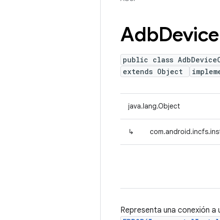
Adb
Device
public class AdbDevice
extends Object
implem
java.lang.Object
↳
com.android.incfs.in
Representa una conexión a u