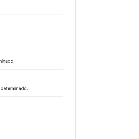
minado.
r determinado.