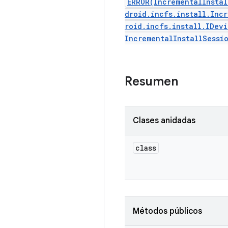
ERROR(IncrementalInsta
droid.incfs.install.Inc
roid.incfs.install.IDev
IncrementalInstallSessi
Resumen
Clases anidadas
class
Métodos públicos