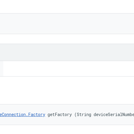
eConnection.Factory
 getFactory (String deviceSerialNumb