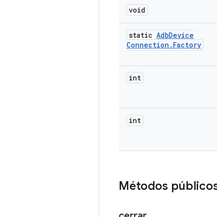
void
static
Adb
Device
Connection
.
Factory
int
int
Métodos público
cerrar