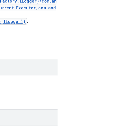
.Factory,ILogger)/com.an
urrent.Executor,com.and
y,ILogger))
.