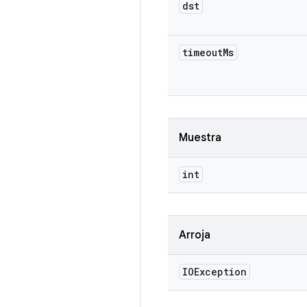
dst
timeout
Ms
Muestra
int
Arroja
IOException