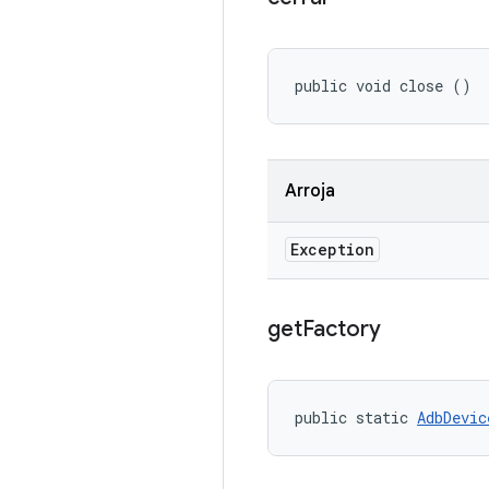
public void close ()
Arroja
Exception
get
Factory
public static 
AdbDevic