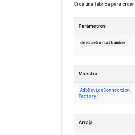
Crea una fábrica para crear 
Parámetros
device
Serial
Number
Muestra
Adb
Device
Connection
.
Factory
Arroja