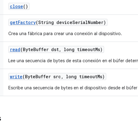
close
()
get
Factory
(String device
Serial
Number)
Crea una fábrica para crear una conexión al dispositivo.
read
(Byte
Buffer dst
,
long timeout
Ms)
Lee una secuencia de bytes de esta conexión en el búfer deter
write
(Byte
Buffer src
,
long timeout
Ms)
Escribe una secuencia de bytes en el dispositivo desde el búfe
s