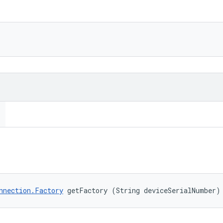
nnection.Factory
 getFactory (String deviceSerialNumber)