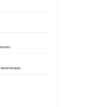
minado.
r determinado.