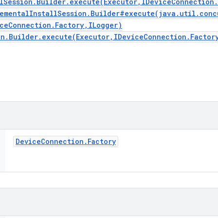
llSession.Builder.execute(Executor,IDeviceConnection
rementalInstallSession.Builder#execute(java.util.conc
iceConnection.Factory,ILogger)
on.Builder.execute(Executor,IDeviceConnection.Factor
Device
Connection
.
Factory