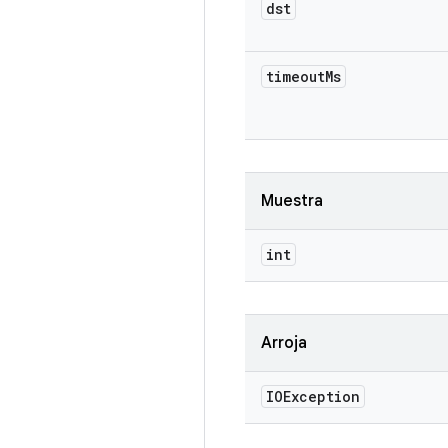
dst
timeout
Ms
Muestra
int
Arroja
IOException