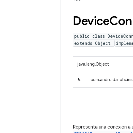
Device
Con
public class DeviceCon
extends Object
implem
java.lang.Object
↳
com.android.incfs.in
Representa una conexión a u