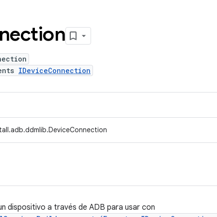
nection
nection
ents
IDeviceConnection
stall.adb.ddmlib.DeviceConnection
n dispositivo a través de ADB para usar con