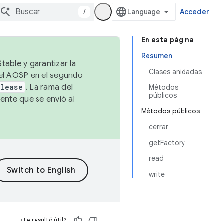
/
Acceder
En esta página
Resumen
table y garantizar la
Clases anidadas
 el AOSP en el segundo
elease
. La rama del
Métodos
públicos
ente que se envió al
Métodos públicos
cerrar
getFactory
read
write
¿Te resultó útil?