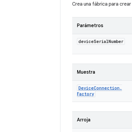
Crea una fábrica para crear 
Parámetros
device
Serial
Number
Muestra
Device
Connection
.
Factory
Arroja