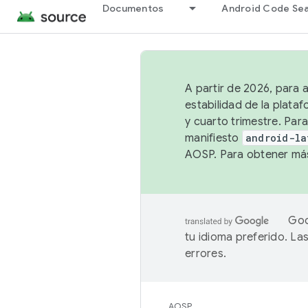
Documentos
Android Code Se
A partir de 2026, para 
estabilidad de la plata
y cuarto trimestre. Para
manifiesto
android-la
AOSP. Para obtener más
Goo
tu idioma preferido. L
errores.
AOSP