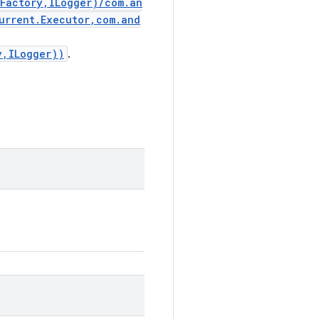
.Factory,ILogger)/com.an
urrent.Executor,com.and
y,ILogger))
.