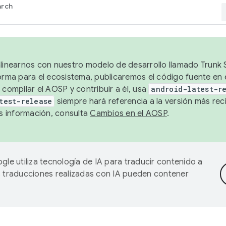
arch
alinearnos con nuestro modelo de desarrollo llamado Trunk S
forma para el ecosistema, publicaremos el código fuente en
 compilar el AOSP y contribuir a él, usa
android-latest-r
test-release
siempre hará referencia a la versión más reci
 información, consulta
Cambios en el AOSP
.
gle utiliza tecnología de IA para traducir contenido a
as traducciones realizadas con IA pueden contener