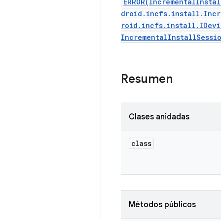
ERROR(IncrementalInsta
droid.incfs.install.Inc
roid.incfs.install.IDev
IncrementalInstallSessi
Resumen
Clases anidadas
class
Métodos públicos