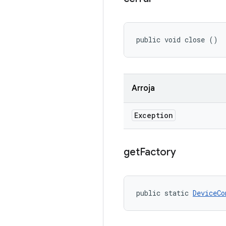
public void close ()
Arroja
Exception
get
Factory
public static 
DeviceCo