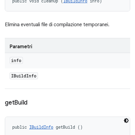
public void cleanUp (
IBuildInfo
 info)
Elimina eventuali file di compilazione temporanei.
Parametri
info
IBuild
Info
get
Build
public 
IBuildInfo
 getBuild ()