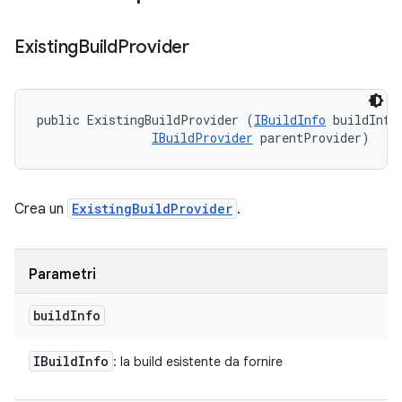
Existing
Build
Provider
public ExistingBuildProvider (
IBuildInfo
 buildInfo,
IBuildProvider
 parentProvider)
Crea un
ExistingBuildProvider
.
Parametri
build
Info
IBuild
Info
: la build esistente da fornire