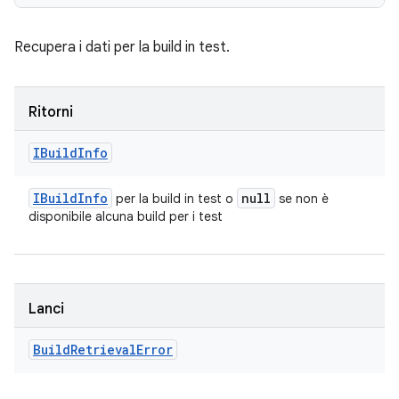
Recupera i dati per la build in test.
Ritorni
IBuild
Info
IBuild
Info
null
per la build in test o
se non è
disponibile alcuna build per i test
Lanci
Build
Retrieval
Error