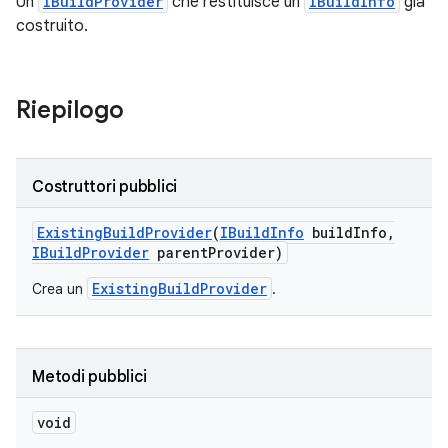
Un
IBuildProvider
che restituisce un
IBuildInfo
già
costruito.
Riepilogo
Costruttori pubblici
Existing
Build
Provider
(
IBuild
Info
build
Info
,
IBuild
Provider
parent
Provider)
ExistingBuildProvider
Crea un
.
Metodi pubblici
void