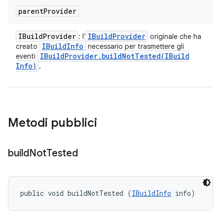
parent
Provider
IBuild
Provider
IBuild
Provider
: l'
originale che ha
IBuild
Info
creato
necessario per trasmettere gli
IBuild
Provider
.
buildNotTested(
IBuild
eventi
Info)
.
Metodi pubblici
build
Not
Tested
public void buildNotTested (
IBuildInfo
 info)