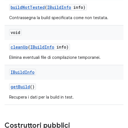
build
Not
Tested
(
IBuild
Info
info)
Contrassegna la build specificata come non testata.
void
clean
Up
(
IBuild
Info
info)
Elimina eventuali file di compilazione temporanei.
IBuild
Info
get
Build
()
Recupera i dati per la build in test.
Costruttori pubblici