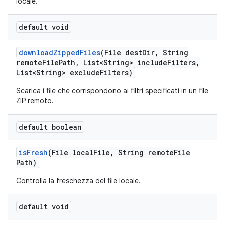
locale.
default void
download
Zipped
Files
(File dest
Dir
,
String
remote
File
Path
,
List<String> include
Filters
,
List<String> exclude
Filters)
Scarica i file che corrispondono ai filtri specificati in un file
ZIP remoto.
default boolean
is
Fresh
(File local
File
,
String remote
File
Path)
Controlla la freschezza del file locale.
default void