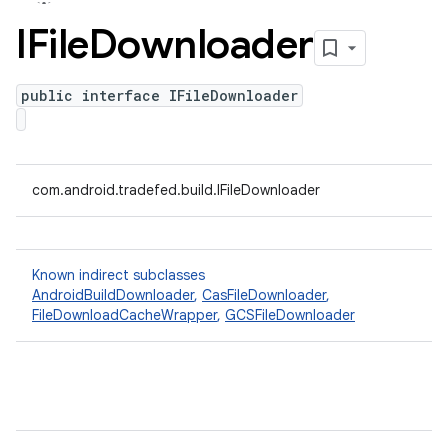
IFile
Downloader
public interface IFileDownloader
com.android.tradefed.build.IFileDownloader
Known indirect subclasses
AndroidBuildDownloader
,
CasFileDownloader
,
FileDownloadCacheWrapper
,
GCSFileDownloader