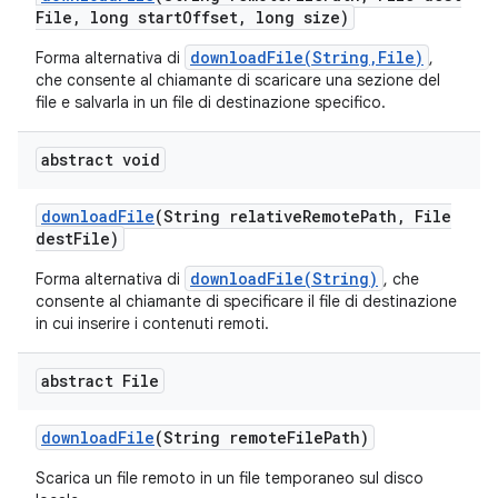
File
,
long start
Offset
,
long size)
downloadFile(String,File)
Forma alternativa di
,
che consente al chiamante di scaricare una sezione del
file e salvarla in un file di destinazione specifico.
abstract void
download
File
(String relative
Remote
Path
,
File
dest
File)
downloadFile(String)
Forma alternativa di
, che
consente al chiamante di specificare il file di destinazione
in cui inserire i contenuti remoti.
abstract File
download
File
(String remote
File
Path)
Scarica un file remoto in un file temporaneo sul disco