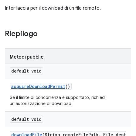
Interfaccia per il download di un file remoto.
Riepilogo
Metodi pubblici
default void
acquire
Download
Permit
()
Se il limite di concorrenza è supportato, richiedi
un'autorizzazione di download.
default void
download
File
(String remote
File
Path
,
File dest