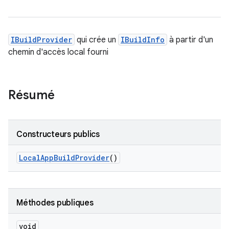
IBuildProvider
qui crée un
IBuildInfo
à partir d'un
chemin d'accès local fourni
Résumé
Constructeurs publics
Local
App
Build
Provider
()
Méthodes publiques
void