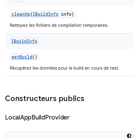
clean
Up
(
IBuild
Info
info)
Nettoyez les fichiers de compilation temporaires.
IBuild
Info
get
Build
()
Récupérez les données pour le build en cours de test.
Constructeurs publics
Local
App
Build
Provider