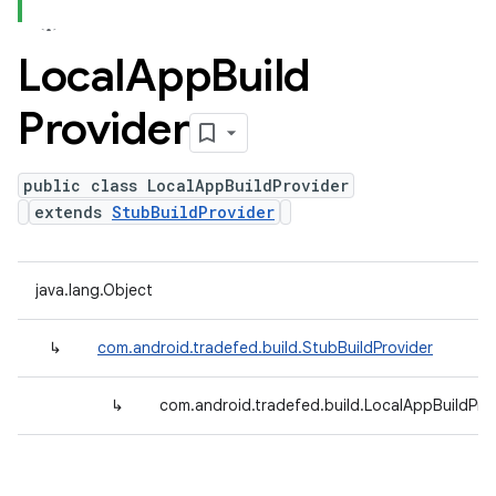
Local
App
Build
Provider
public class LocalAppBuildProvider
extends
StubBuildProvider
java.lang.Object
↳
com.android.tradefed.build.StubBuildProvider
↳
com.android.tradefed.build.LocalAppBuildPro