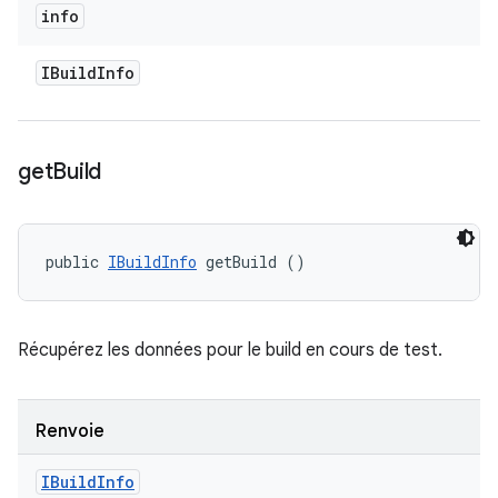
info
IBuild
Info
get
Build
public 
IBuildInfo
 getBuild ()
Récupérez les données pour le build en cours de test.
Renvoie
IBuild
Info