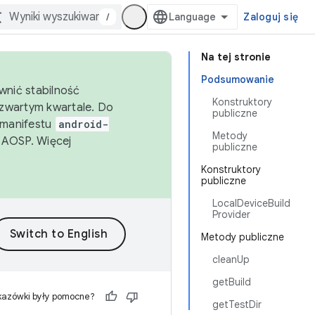
/
Zaloguj się
Na tej stronie
Podsumowanie
wnić stabilność
Konstruktory
zwartym kwartale. Do
publiczne
 manifestu
android-
Metody
 AOSP. Więcej
publiczne
Konstruktory
publiczne
LocalDeviceBuild
Provider
Metody publiczne
cleanUp
getBuild
kazówki były pomocne?
getTestDir