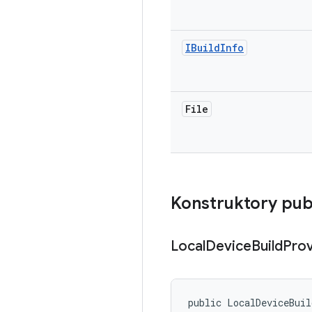
IBuild
Info
File
Konstruktory pub
Local
Device
Build
Prov
public LocalDeviceBui