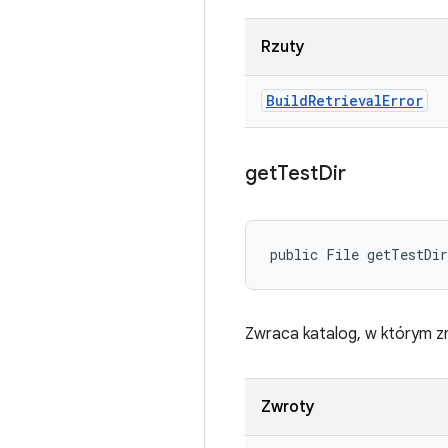
Rzuty
Build
Retrieval
Error
get
Test
Dir
public File getTestDi
Zwraca katalog, w którym zna
Zwroty