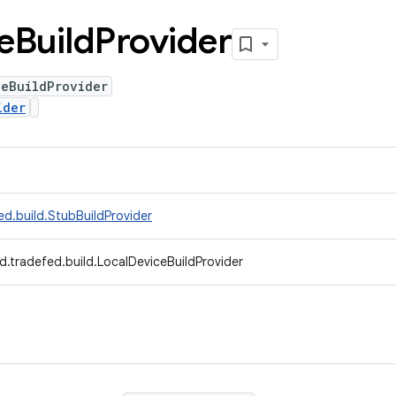
e
Build
Provider
ceBuildProvider
ider
d.build.StubBuildProvider
d.tradefed.build.LocalDeviceBuildProvider