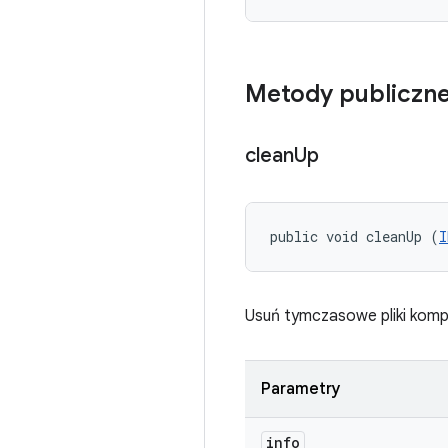
Metody publiczn
clean
Up
public void cleanUp (
I
Usuń tymczasowe pliki kompil
Parametry
info