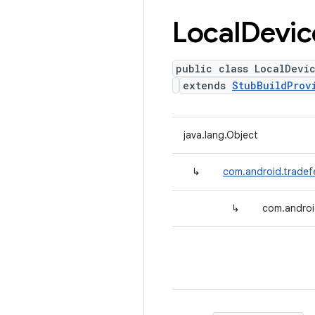
Local
Devic
public class LocalDevi
extends
StubBuildProv
java.lang.Object
↳
com.android.tradefe
↳
com.androi