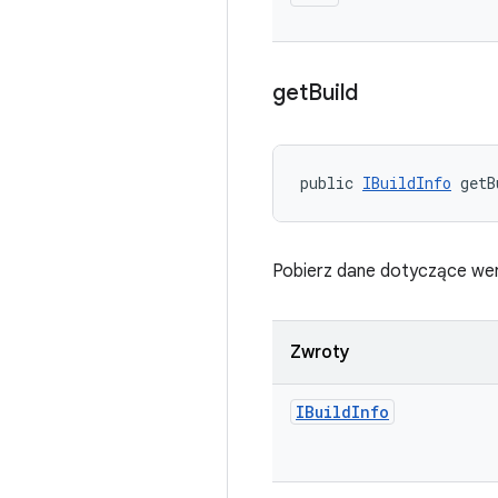
get
Build
public 
IBuildInfo
 getB
Pobierz dane dotyczące wers
Zwroty
IBuild
Info