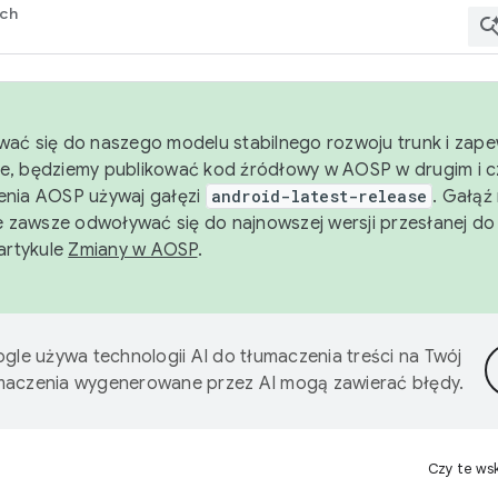
rch
wać się do naszego modelu stabilnego rozwoju trunk i zape
e, będziemy publikować kod źródłowy w AOSP w drugim i c
enia AOSP używaj gałęzi
android-latest-release
. Gałąź
 zawsze odwoływać się do najnowszej wersji przesłanej do
 artykule
Zmiany w AOSP
.
gle używa technologii AI do tłumaczenia treści na Twój
umaczenia wygenerowane przez AI mogą zawierać błędy.
Czy te ws