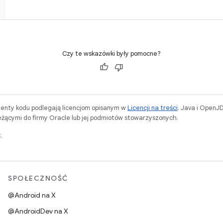
Czy te wskazówki były pomocne?
menty kodu podlegają licencjom opisanym w
Licencji na treści
. Java i OpenJ
ącymi do firmy Oracle lub jej podmiotów stowarzyszonych.
.
SPOŁECZNOŚĆ
@Android na X
@AndroidDev na X