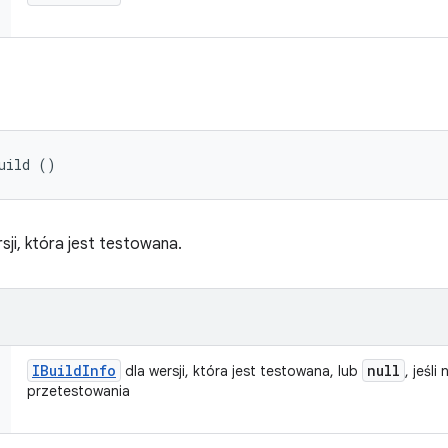
uild ()
ji, która jest testowana.
IBuild
Info
null
dla wersji, która jest testowana, lub
, jeśli
przetestowania