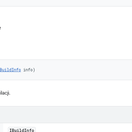
e
BuildInfo
 info)
acji.
IBuild
Info