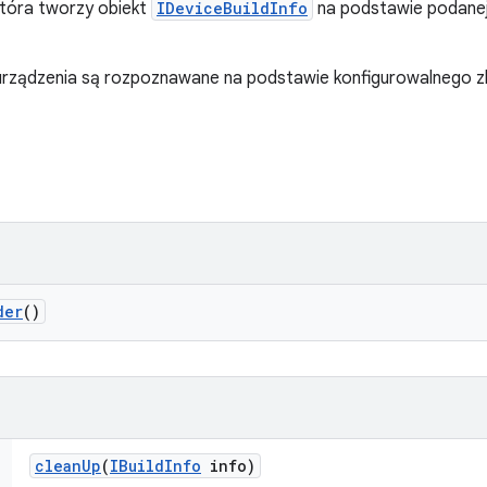
która tworzy obiekt
IDeviceBuildInfo
na podstawie podanej 
o urządzenia są rozpoznawane na podstawie konfigurowalnego 
der
()
clean
Up
(
IBuild
Info
info)