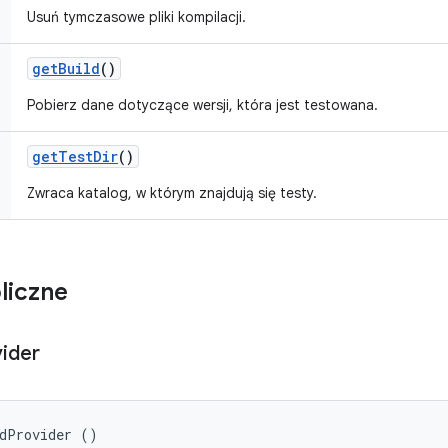
Usuń tymczasowe pliki kompilacji.
get
Build
()
Pobierz dane dotyczące wersji, która jest testowana.
get
Test
Dir
()
Zwraca katalog, w którym znajdują się testy.
liczne
ider
ldProvider ()