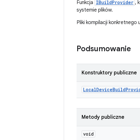
Funkcja
IBuildProvider
, 
systemie plików.
Pliki kompilacji konkretneg
Podsumowanie
Konstruktory publiczne
Local
Device
Build
Provi
Metody publiczne
void