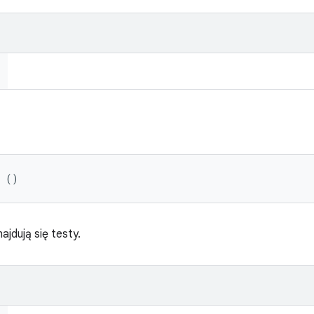
r ()
jdują się testy.