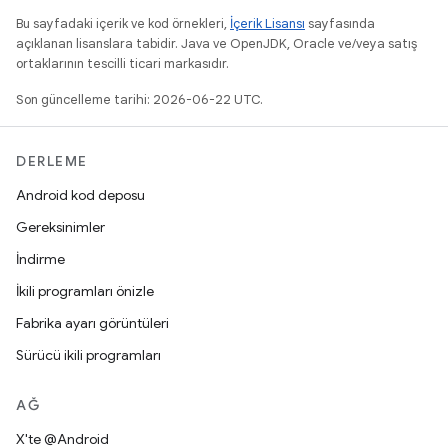
Bu sayfadaki içerik ve kod örnekleri,
İçerik Lisansı
sayfasında
açıklanan lisanslara tabidir. Java ve OpenJDK, Oracle ve/veya satış
ortaklarının tescilli ticari markasıdır.
Son güncelleme tarihi: 2026-06-22 UTC.
DERLEME
Android kod deposu
Gereksinimler
İndirme
İkili programları önizle
Fabrika ayarı görüntüleri
Sürücü ikili programları
AĞ
X'te @Android