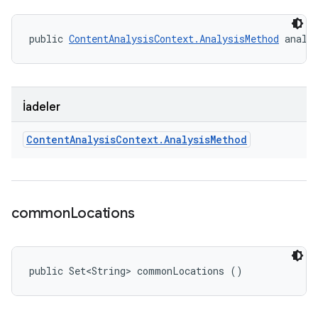
public 
ContentAnalysisContext.AnalysisMethod
 analy
İadeler
Content
Analysis
Context
.
Analysis
Method
common
Locations
public Set<String> commonLocations ()