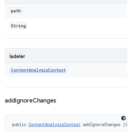
path
String
İadeler
Content
Analysis
Context
add
Ignore
Changes
public 
ContentAnalysisContext
 addIgnoreChanges (Se