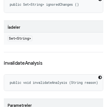
public Set<String> ignoredChanges ()
İadeler
Set<String>
invalidate
Analysis
public void invalidateAnalysis (String reason)
Parametreler