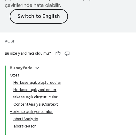
çevirilerinde hata olabilir.
AOSP
Bu size yardımcı oldu mu?
Bu sayfada
Özet
Herkese açık oluşturucular
Herkese açık yöntemler
Herkese açık oluşturucular
ContentAnalysisContext
Herkese açık yöntemler
abortAnalysis
abortReason