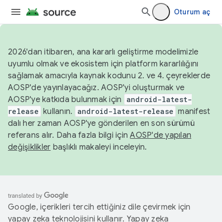
Oturum aç
2026'dan itibaren, ana kararlı geliştirme modelimizle
uyumlu olmak ve ekosistem için platform kararlılığını
sağlamak amacıyla kaynak kodunu 2. ve 4. çeyreklerde
AOSP'de yayınlayacağız. AOSP'yi oluşturmak ve
AOSP'ye katkıda bulunmak için
android-latest-
release
kullanın.
android-latest-release
manifest
dalı her zaman AOSP'ye gönderilen en son sürümü
referans alır. Daha fazla bilgi için
AOSP'de yapılan
değişiklikler
başlıklı makaleyi inceleyin.
Google, içerikleri tercih ettiğiniz dile çevirmek için
yapay zeka teknolojisini kullanır. Yapay zeka