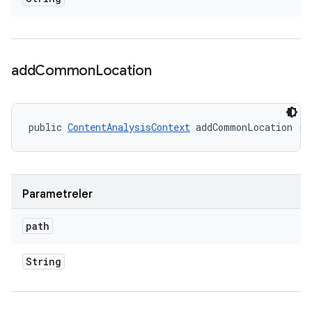
add
Common
Location
public 
ContentAnalysisContext
 addCommonLocation (S
Parametreler
path
String