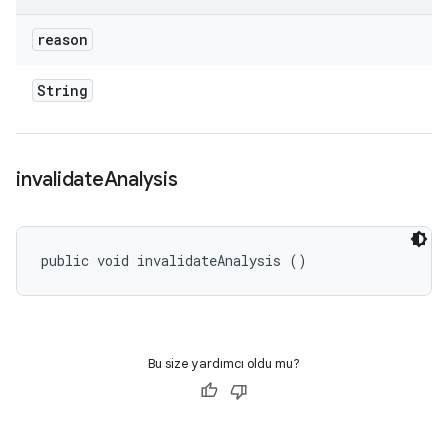
reason
String
invalidate
Analysis
public void invalidateAnalysis ()
Bu size yardımcı oldu mu?