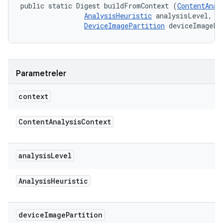
public static Digest buildFromContext (
ContentAnal
AnalysisHeuristic
 analysisLevel, 

DeviceImagePartition
 deviceImagePa
Parametreler
context
Content
Analysis
Context
analysis
Level
Analysis
Heuristic
device
Image
Partition