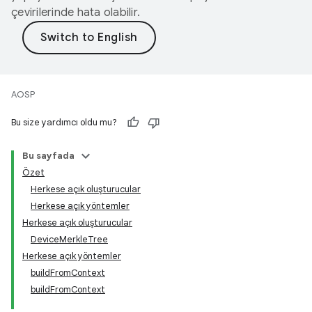
çevirilerinde hata olabilir.
AOSP
Bu size yardımcı oldu mu?
Bu sayfada
Özet
Herkese açık oluşturucular
Herkese açık yöntemler
Herkese açık oluşturucular
DeviceMerkleTree
Herkese açık yöntemler
buildFromContext
buildFromContext