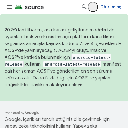
Oturum aç
2026'dan itibaren, ana kararlı geliştirme modelimizle
uyumlu olmak ve ekosistem için platform kararlılığını
sağlamak amacıyla kaynak kodunu 2. ve 4. çeyreklerde
AOSP'de yayınlayacağız. AOSP'yi oluşturmak ve
AOSP'ye katkıda bulunmak için
android-latest-
release
kullanın.
android-latest-release
manifest
dalı her zaman AOSP'ye gönderilen en son sürümü
referans alır. Daha fazla bilgi için
AOSP'de yapılan
değişiklikler
başlıklı makaleyi inceleyin.
Google, içerikleri tercih ettiğiniz dile çevirmek için
yapay zeka teknolojisini kullanır. Yapay zeka