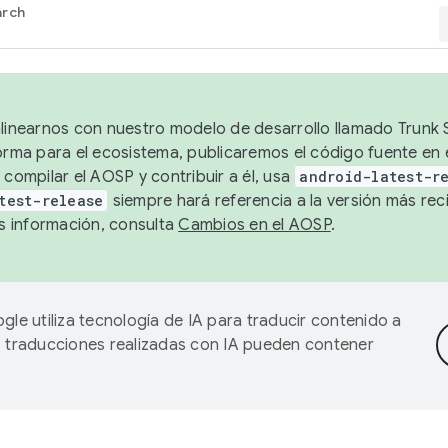
arch
alinearnos con nuestro modelo de desarrollo llamado Trunk S
forma para el ecosistema, publicaremos el código fuente en
 compilar el AOSP y contribuir a él, usa
android-latest-r
test-release
siempre hará referencia a la versión más reci
 información, consulta
Cambios en el AOSP
.
gle utiliza tecnología de IA para traducir contenido a
as traducciones realizadas con IA pueden contener