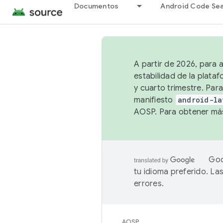
Documentos
Android Code Se
A partir de 2026, para 
estabilidad de la plata
y cuarto trimestre. Para
manifiesto
android-la
AOSP. Para obtener más
Goo
tu idioma preferido. L
errores.
AOSP