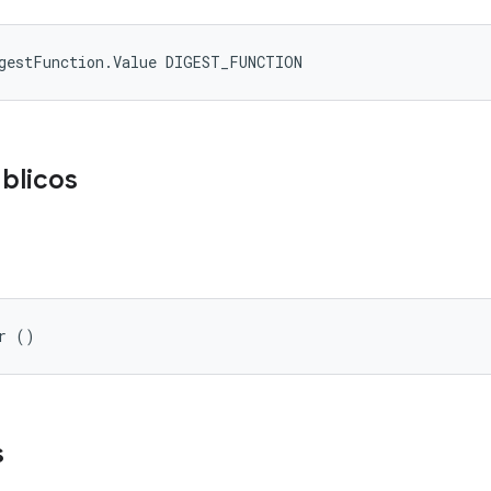
igestFunction.Value DIGEST_FUNCTION
blicos
r ()
s