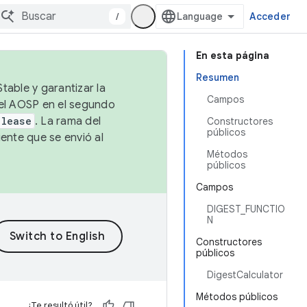
/
Acceder
En esta página
Resumen
table y garantizar la
Campos
 el AOSP en el segundo
elease
. La rama del
Constructores
públicos
ente que se envió al
Métodos
públicos
Campos
DIGEST_FUNCTIO
N
Constructores
públicos
DigestCalculator
Métodos públicos
¿Te resultó útil?