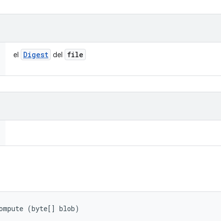
Digest
file
el
del
ompute (byte[] blob)